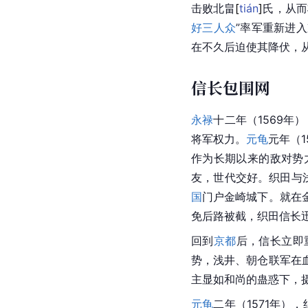
击败北
畠
[
tián
]
氏，从而
好三人众
”率军重新进
在不久后迫使其降伏，
信长包围网
永禄
十二年（1569年
将军权力。
元龟
元年（
作为长期以来的敌对势
友，世代交好。
织田
与
国
门户金崎城下。就在
免后路被截，织田信长
回到
京都
后，信长立即
势，浅井、朝仓联军在
主
显如
和尚的蛊惑下，
元龟
二年（1571年）