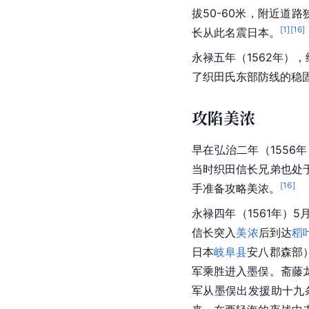
拔50-60米，附近道路
[
1
]
[
16
]
长从此名震日本。
永禄五年（1562年）
了
织田氏
东部防线的稳
攻陷美浓
早在弘治二年（1556
当时织田信长兄弟也处
[
16
]
手准备攻略美浓。
永禄四年（1561年）
信长突入
美浓
后到达
稻
日本
岐阜县
安八郡森部
军乘胜进入墨俣。斋藤
军从墨俣出发援助十九