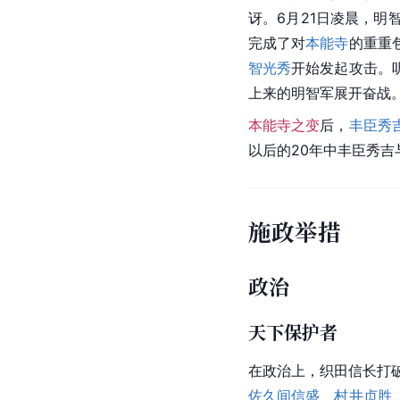
讶。6月21日凌晨，
完成了对
本能寺
的重重
智光秀
开始发起攻击。
上来的明智军展开奋战
本能寺之变
后，
丰臣秀
以后的20年中丰臣秀吉
施政举措
政治
天下保护者
在政治上，织田信长打
佐久间信盛
、
村井贞胜