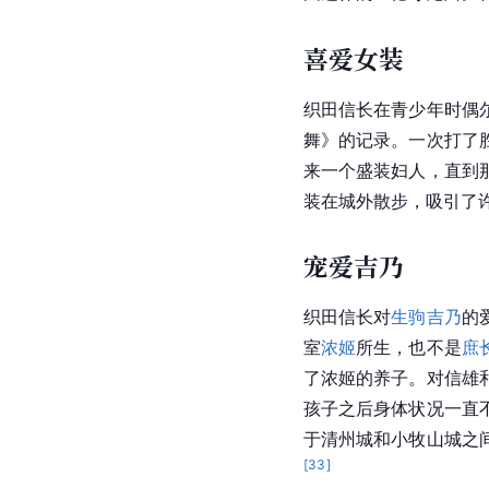
喜爱女装
织田信长在青少年时偶
舞》的记录。一次打了
来一个盛装妇人，直到
装在城外散步，吸引了
宠爱吉乃
织田信长对
生驹吉乃
的
室
浓姬
所生，也不是
庶
了浓姬的养子。对信雄
孩子之后身体状况一直
于清州城和小牧山城之
[
33
]