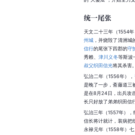
统一尾张
天文二十三年（1554
州城
，并烧毁了
清洲城
信行
的尾张下四郡的
守
秀赖、
津川义冬
等斯波
叔父
织田信光
将其杀害
弘治二年（1556年），
是晚了一步，斋藤道三
是在8月24日，出兵
长只好放了弟弟织田信
弘治三年（1557年），
信长将计就计，装病把
永禄元年（1558年）