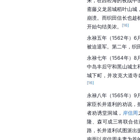
来，在西轻海的夜战中
斋藤义龙
居城稻叶山城
崩溃。而织田信长也趁
[
16
]
开始勾结美浓。
永禄五年（1562年
被迫退军。第二年，织
永禄七年（1564年）
中岛丰后守和
黑山
城主
城下町，并攻克大道寺
[
16
]
永禄八年（1565年
家臣
长井道利的劝说，
者劝诱堂洞城，
岸信周
隆
、
森可成
三将联合佐
路，长井道利试图派出
南面以岸信周夫妻为首