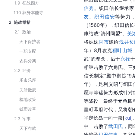
1.9
征战四方
信秀
。织田信长继承家
1.10
葬身本能寺
友
、
织田信安
等势力
2
施政举措
（1560年），织田信长
2.1
政治
康结成“清州同盟”。
美
天下保护者
将妹妹
阿市
嫁给
浅井长
年）8月攻克
稻叶山城
一职支配
武”的理念，后于
永禄
十
农兵分离
相继击败了六角氏、三
2.2
经济
信长制定“殿中御掟”
乐市乐座
年），足利义昭与织田
关所撤废
愿寺
等诸势力形成针对
检地政策
等战役，最终于元龟四年
钱币改革
室町幕府时代，又将朝
平定
长岛
一向一
揆
[
kuí
]
2.3
军事
中，击败了
武田氏
，同
天下布武
给嫡子
织田信忠
，并兴