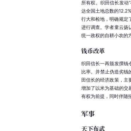
所有权。织田信长发动
达全国土地总数的12.
行大和检地，明确规定了
进行调查。学者童云扬
统一政权的自耕小农的
钱币改革
织田信长一再颁发撰钱
比率。并禁止伪造劣钱
田
信长的
经济政策
，主
增加了以米为基础的交
有权为前提，同时伴随
军事
天下布武