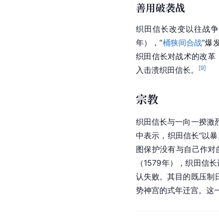
善用破袭战
织田
信长改变以往战争
年），“
桶狭间合战
”爆
织田信长对战术的改革，
[
9
]
入击溃织田信长。
宗教
织田信长与一向一揆激
中表示，织田信长“以暴
图保护没有与自己作对
（1579年），织田信长
认失败。其目的既压制
势神宫的式年迁宫。这