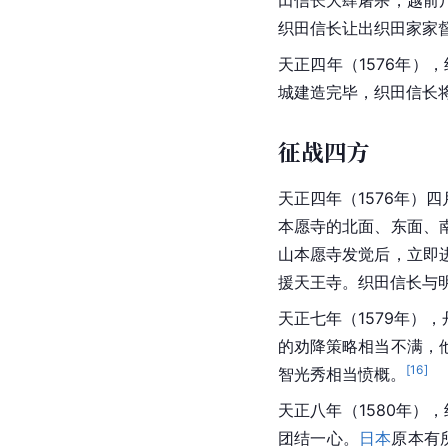
田信长大肆屠杀，越前尸
织田信长让出
织田
家家
天正四年（1576年）
城建造完毕，织田信长
征战四方
天正四年（1576年）
本愿寺
的北面、东面、
山本愿寺发觉后，立即
援
天王寺
。织田信长与
天正七年（1579年），
的劝降策略相当不满，
[
16
]
智光秀相当愤概。
天正八年（1580年）
团结一心。
日本
原本有所