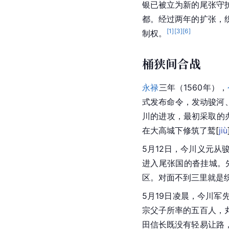
银已被立为新的尾张守
都
。经过两年的扩张，
[
1
]
[
3
]
[
6
]
制权。
桶狭间合战
永禄
三年（1560年），
式发布命令，发动骏河
川
的进攻，最初采取的
在大高城下修筑了
鹫
[
jiù
5月12日，
今川义元
从骏
进入
尾张国
的沓挂城。
区。对面不到三里就是
5月19日凌晨，今川
宗父子所率的五百人，
田信长既没有轻易让路