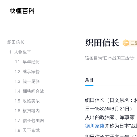
织田信长
织田信长
三
1
人物生平
该条目为
“日本战国三杰”之
1.1
早年经历
1.2
继承家督
条目
1.3
统一尾张
1.4
桶狭间合战
织田信长（
日文
原名：お
1.5
攻陷美浓
日—1582年6月21
1.6
横扫畿内
杰出的政治家、军事家
1.7
信长包围网
德川家康
并称为日本“战
1.8
天下布武
织田信长在天文三年（1