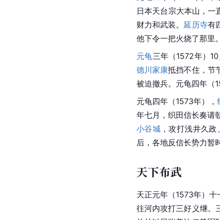
日本
天台宗大本山，一
财力和武装。
延历寺
有
他下令一把火烧了那里。
元龟
三年（1572年）1
德川家康
抵挡不住，节
被迫撤兵。元龟四年（1
元龟四年（1573年），
年七月，织田信长奏请
小谷城
，攻打
浅井久政
后，各地反信长势力暂
天下布武
天正元年（1573年）
往
河内
攻打三好义继。