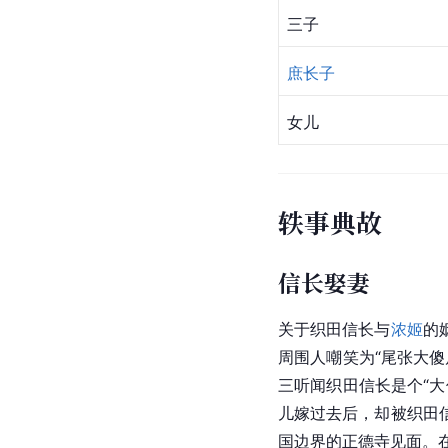
三子
庶长子
女儿
轶事典故
信长娶妻
关于织田信长与
浓姬
的
周围人嘲笑为“尾张大傻
三听闻
织田
信长是个“
儿嫁过去后，却被
织田
国边界的正德寺见面。