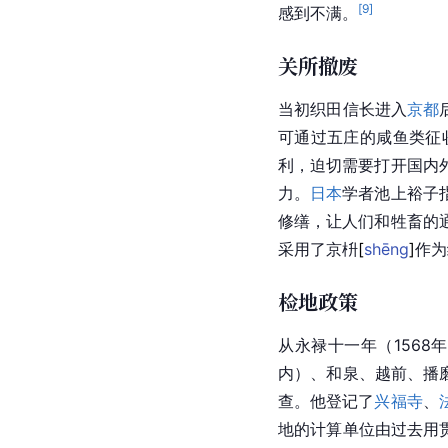
[
9
]
感到不满。
关所撤废
当初织田信长进入
京都
可通过五庄的咸鱼类征
利，迫切需要打开国内
力。
日本
学者池上裕子
修缮，让人们和牲畜的
采用了京
枡
[
shēng
]
作为
检地政策
从永禄十一年（1568
内）、
和泉
、
越前
、播
查。他登记了
兴福寺
、
地的计算单位由过去用