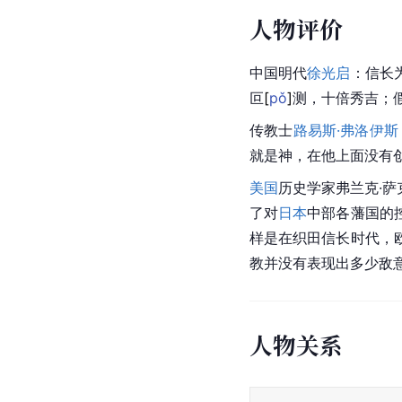
人物评价
中国明代
徐光启
：信长
叵
[
pǒ
]
测，十倍秀吉；
传教士
路易斯·弗洛伊斯
就是神，在他上面没有创
美国
历史学家弗兰克·萨
了对
日本
中部各藩国的
样是在织田信长时代，
教并没有表现出多少敌
人物关系