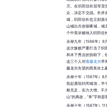
灭。在织田信长驻军堂
众，决定不交战。长井
城，织田信长也立刻派
山城
出兵攻猿啄城，城
个中美浓被纳入织田信
永禄九年（1566年）
这次惨败严重打击了织
和木下秀吉的协助下，
这三个人对
斋藤龙兴
早
藤龙兴失望的西美浓土
永禄十年（1567年）
筑起鹿垣封闭城池，半
粮充足，实力大增。不
山”的典故，“阜”字则是
永禄十年（1567年）