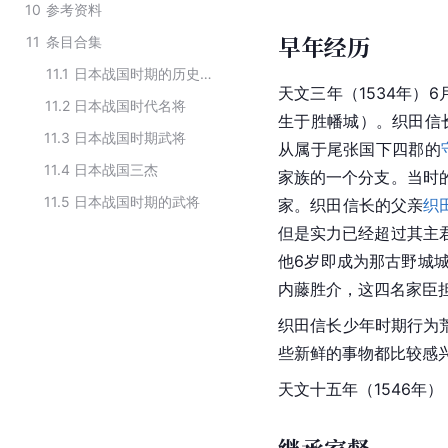
10
参考资料
早年经历
11
条目合集
11.1
日本战国时期的历史人物
天文三年（1534年）
11.2
日本战国时代名将
生于胜幡城）。织田信
11.3
日本战国时期武将
从属于尾张国下四郡的
11.4
日本战国三杰
家族的一个分支。当时
11.5
日本战国时期的武将
家。织田信长的父亲
织
但是实力已经超过其主
他6岁即成为那古野城
内藤胜介，这四名家臣
织田信长少年时期行为
些新鲜的事物都比较感
天文十五年（1546