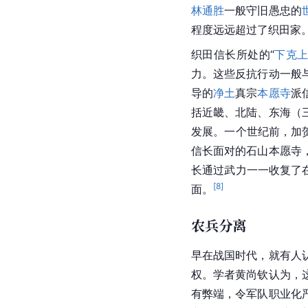
林通胜
一般守旧愚忠的
程度远远超过了织田家
织田信长所处的“
下克
力。这些反抗行动一般
导的
净土
真宗
本愿寺
派
括近畿、北陆、
东海
（
发展。一个世纪前，加
信长面对的石山本愿寺
长通过武力一一收复了
[
8
]
面。
农兵分离
早在战国时代，就有人
权。学者黄尚钦认为，
有弊端，令军队职业化