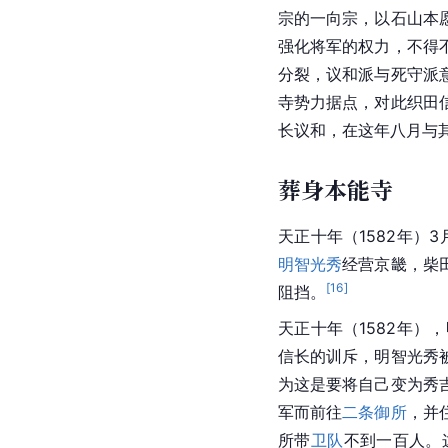
宗的一向宗，以
石山本
强化将军的权力，不得
分裂，议和派与死守派
寺势力据点，对此织田
长议和，在这年八月与
葬身本能寺
天正十年（1582年）3
明智光秀
经营京畿，
柴
[
16
]
阻挡。
天正十年（1582年）
信长的训斥，明智光秀
为这是要将自己变为秀
军而前往
二条御所
，并
所带
卫队
不到一百人。