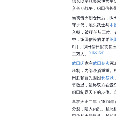
信长以尾张
美浓
伊势军
入长期战争，织田信长
当初击灭朝仓氏后，织
守护代，地头武士与
本
入朝，被授任从三位、
中，织田信长的弟弟
织
9月，
织田
信长假装答
[
4
]
[
22
]
[
21
]
二万人。
武田氏
家主
武田信玄
死
压制，内部矛盾重重。处
田胜赖首先围困
长筱城
节败退，最终双方在设
织田制霸天下的步伐。
早在天正二年（1574
分裂，陷入内乱。趁此