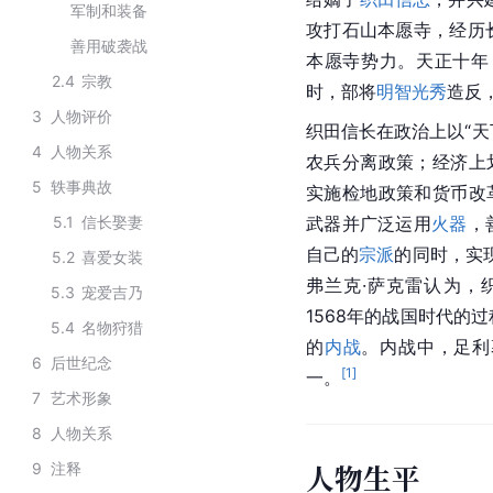
军制和装备
攻打石山
本愿寺
，经历
善用破袭战
本愿寺势力。天正十年
2.4
宗教
时，部将
明智光秀
造反
3
人物评价
织田信长在政治上以“天
4
人物关系
农兵分离政策；经济上划
5
轶事典故
实施检地政策和货币改
5.1
信长娶妻
武器并广泛运用
火器
，
自己的
宗派
的同时，实
5.2
喜爱女装
弗兰克·萨克雷认为，
5.3
宠爱吉乃
1568年的战国时代的
5.4
名物狩猎
的
内战
。内战中，足利
6
后世纪念
[
1
]
一。
7
艺术形象
8
人物关系
人物生平
9
注释