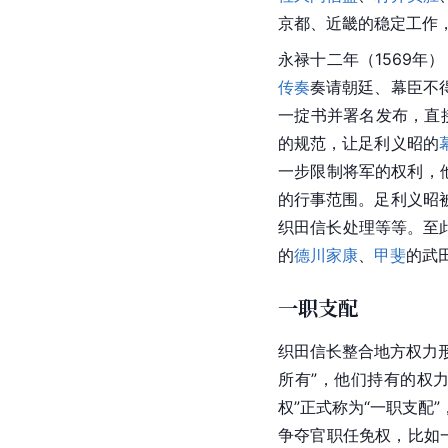
京都、近畿的稳定工作
永禄十二年（1569年
传奏
奏请朝廷、幕臣不
一掟书并署名发布，直
的规范，让足利义昭的
一步限制将军的权利，
的行事范围。
足利义昭
织田信长处理等等。至
的
德川家康
、
甲斐
的
武
一职支配
织田
信长整合地方权力
所有”，他们持有的权力
权”正式称为“一职支
争夺官职任免权，比如一