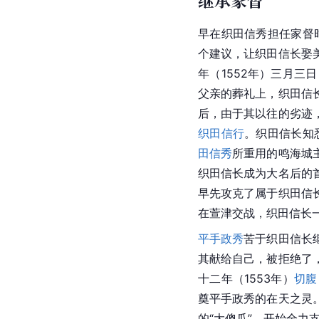
继承家督
早在
织田信秀
担任家督
个建议，让织田信长娶
年（1552年）
三月三日
父亲的葬礼上，织田信
后，由于其以往的劣迹
织田信行
。织田信长知
田信秀
所重用的鸣海城
织田信长成为大名后的
早先攻克了属于织田信
在萱津交战，织田信长
平手政秀
苦于织田信长
其献给自己，被拒绝了
十二年（1553年）
切腹
奠
平手政秀
的在天之灵
的“大傻瓜”，开始全力