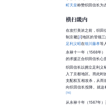
町天皇
称赞织田信长为
横扫畿内
在攻打
美浓
之前，织田
制京
畿
[
jī
]
地区的管领
三
足利义昭
在
细川藤孝
等
永禄十一年（1568年
的求援正合织田信长心
织田信长以拥立足利义昭
入了
京都
地区。而此时
支配权互相攻杀，从而
向织田信长投降。就这
[
16
]
从永禄十年（1567年