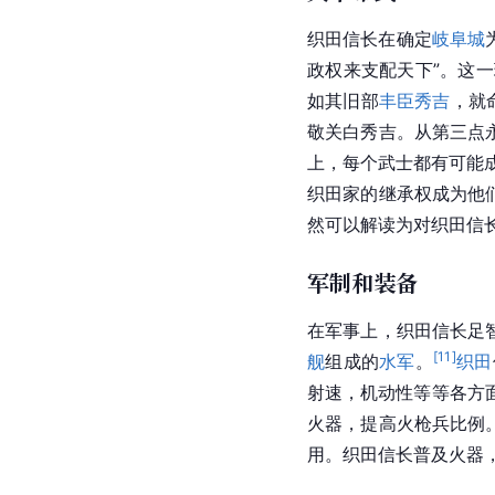
织田信长在确定
岐阜城
政权来支配天下”。这
如其旧部
丰臣秀吉
，就
敬关白秀吉。从第三点
上，每个武士都有可能成
织田家的继承权成为他
然可以解读为对织田信长
军制和装备
在军事上，织田信长足
[
11
]
舰
组成的
水军
。
织田
射速，机动性等等各方
火器，提高火枪兵比例
用。织田信长普及
火器