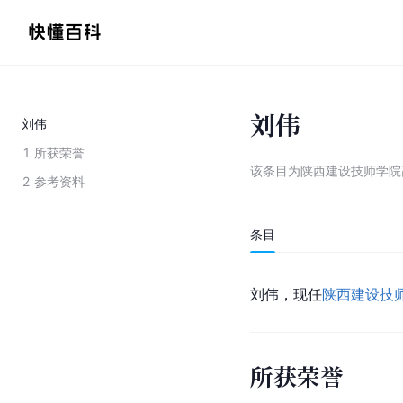
刘伟
刘伟
1
所获荣誉
该条目为
陕西建设技师学院
2
参考资料
条目
刘伟，现任
陕西建设技
所获荣誉