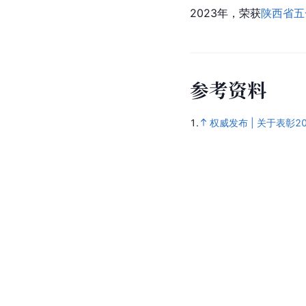
2023年，荣获
陕西省
五
参
考
资
料
1.
权威发布 | 关于表彰