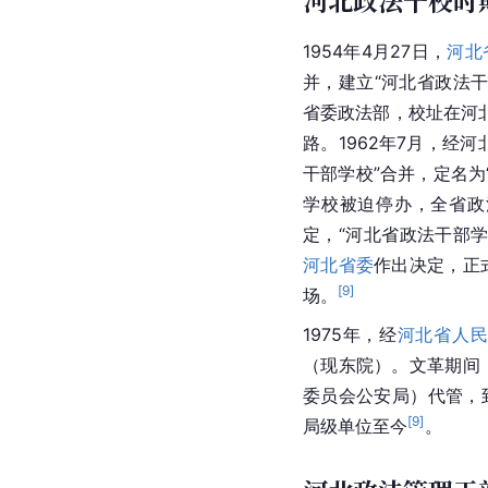
河北政法干校时期（
1954年4月27日，
河北
并，建立“河北省政法干
省委政法部，校址在河北
路。1962年7月，经
干部学校”合并，定名为
学校被迫停办，全省政
定，“河北省政法干部学
河北省委
作出决定，正
[
9
]
场。
1975年，经
河北省人
（现东院）。文革期间
委员会公安局）代管，到
[
9
]
局级单位至今
。