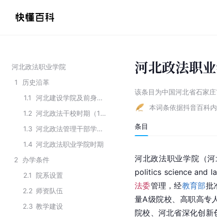
河北政法职业
河北政法职业学院
1
历史沿革
该条目为
中国河北省石家庄
1.1
河北建设学院及前身时期（1945-1954）
本词条依据抖音百科内
1.2
河北政法干校时期（1954-1983）
条目
1.3
河北政法管理干部学院时期（1983-2001）
1.4
河北政法职业学院时期
河北政法职业学院（河北政法管理
2
办学条件
politics science and l
2.1
院系设置
法委
管理，经
教育部
批
2.2
师资队伍
量A级院校、高职高专
2.3
教学建设
院校、河北省深化创新