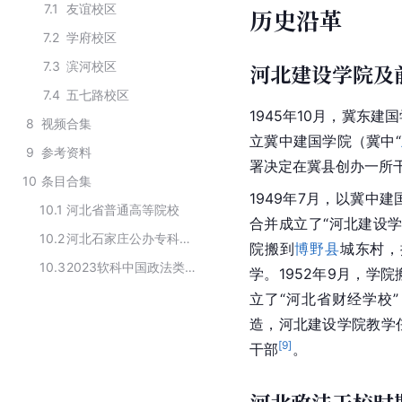
7.1
友谊校区
历史沿革
7.2
学府校区
7.3
滨河校区
河北建设学院及前身
7.4
五七路校区
1945年10月，冀东
8
视频合集
立冀中建国学院（冀中“
9
参考资料
署决定在冀县创办一所干
10
条目合集
1949年7月，以冀中
10.1
河北省普通高等院校
合并成立了“河北建设学
10.2
河北石家庄公办专科学校
院搬到
博野县
城东村，
10.3
2023软科中国政法类高职院校排名
学。1952年9月，学
立了“河北省财经学校”
造，河北建设学院教学
[
9
]
干部
。