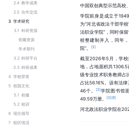
2.4
教学成果
中国双创典型示范高校
2.5
合作交流
学院前身是成立于1949
3
学术研究
为”河北省政法干部学校“
3.1
科研资源
法职业学院“，同时保留
馆藏资源
校整建制并入，同年
[
3
]
院”。
学术期刊
3.2
科研平台
截至2026年5月，学
地，占地面积共1306.
3.3
科研成果
级专业技术职务教师占比3
4
学校荣誉
占比56.16%。设有
5
校园文化
[
3
]
46个。
学院图书馆面
5.1
校徽
[
3
]
[
8
]
49.59万册。
5.2
校训
河北政法职业学院在20
6
现任领导
7
校区情况