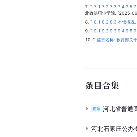
7.
7.1
7.2
7.3
7.4
7.5
7
北政法职业学院.
[2025-06
8.
8.1
8.2
8.3
本馆概况
9.
9.1
9.2
9.3
9.4
9.5
9
10.
信息名称: 教育部关
条
目
合
集
河北省普通
置顶
河北石家庄公办