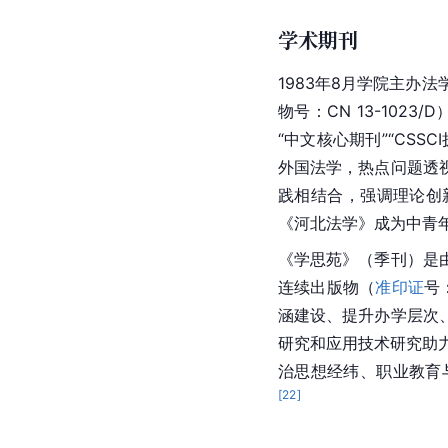
学术期刊
1983年8月学院主办法
物号：CN 13-1023/
“中文核心期刊”“CS
外国法学，热点问题透
践相结合，强调理论创
《河北法学》成为中青
《学思苑》（季刊）是
连续出版物（
准印证
号
涵建设、提升办学层次
研究和应用技术研究助
治思想经纬、职业教育
[
22
]