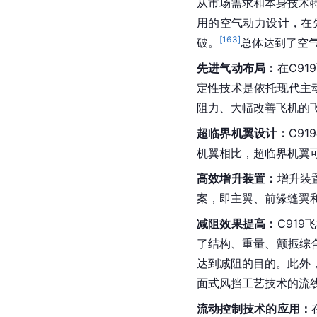
2026年1月12日，C
[
155
]
C919再添新航线。
[
156
]
条航线。
次日，20
抵
延安
，C919完成延
C919飞机首条常态化
基本设计