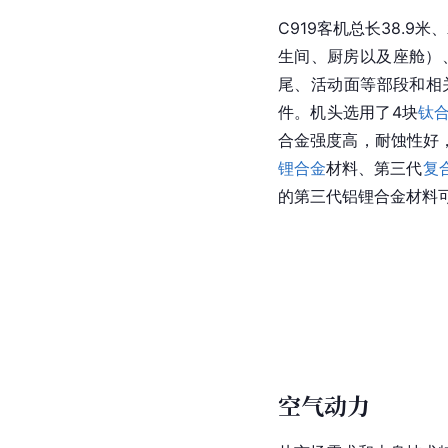
机和1架中国国产C90
C919总装下线十周年。
月17日至21日举办的迪
[
153
]
[
154
]
示。
12月1日
兰州的定期商业航班运
C919飞行模拟机在东
12月，东航C919机
人），完成C919飞行培
国南方航空湖南分公司。
地运行，国产大飞机规