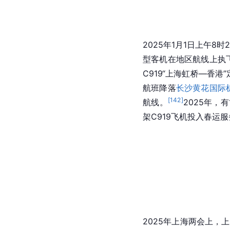
[
13
场
展开适应性训练。
高礼遇的“水门”。这是
场固定区域范围作静态展
刻，共贺
新中国成立
7
—重庆”航班，
重庆江北
由C919执飞的航线，至
设大会上透露，2024年
分，一架C919执行MU
2024年接收的第6架C