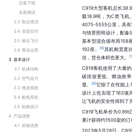
总装下线
C919大型客机总长38.
全面测试
载18.9吨，为C类飞机
2.3
取证情况
4075-5555公里
2.4
首架交付
与情景照明设计，配备5
2.5
验证飞行
基本型混合级布局158
[
9
]
192座。
其机舱宽度
2.6
商业运营
[
佳，货仓体积也更大。
3
基本设计
C919客机使用了大量
3.1
机体结构
碳排放更低、燃油效率
3.2
空气动力
[
6
]
显。
它除了在性能上
3.3
推进系统
设计上也实现了163
3.4
航电系统
让飞机的安全性得到了
3.5
机舱设计
C919飞机单价为0.9
4
产品优势
累计获得约1500架的订
4.1
价格优势
2023年5月28日，C