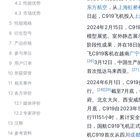
4.2
性能优势
东方航空
，从
上海虹桥
4.3
市场优势
日起，C919飞机投入
上
5
性能规格
2024年2月15日，C
6
衍生型号
模型展览、室外静态展
7
产品价格
阶段性成果，并在18
8
参与单位
飞C919客机在越南
广宁
[
26
]
3月12日，中国生产
9
用户订单
[
27
]
首次抵达马来西亚。
10
所获荣誉
2024年6月1日，C919
11
相关事件
[
28
]
[
29
]
行。
截至7月底，
12
各方评价
府、北京大兴、西安咸
12.1
媒体评价
月底，C919自202
12.2
专家评价
行11151小时，累计安
13
注释
日，国航C919飞机正
14
参考资料
机C919首次从四川
成