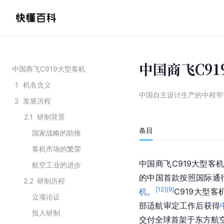
中国商飞C91
中国商飞C919大型客机
1
机名含义
中国自主设计生产的中程窄
2
发展历程
2.1
研制背景
条目
国家战略的助推
客机市场的繁荣
中国商飞C919大型客机
航空工业的进步
的中国首款按照国际通
2.2
研制历程
[
12
]
[
9
]
机
。
C919大型客
立项论证
部适航审定工作后获得
投入研制
交付全球首架于东方航