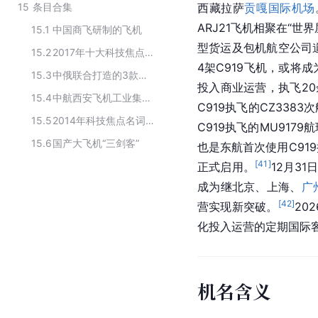
15
条目合集
西藏拉萨
贡嘎国际机场
ARJ21飞机相聚在“世
15.1
中国商飞研制的飞机
型货运及包机航空公司道达尔航
15.2
2017年十大科技焦点名词
4架C919飞机，或将成
15.3
中俄联合打造的3款国产大飞机
投入商业运营，执飞20
15.4
中航西安飞机工业集团股份有限公司旗下的产品
C919执飞的CZ338
15.5
2014年科技焦点名词排行榜Top10
C919执飞的MU9179
15.6
国产大飞机“三剑客”
也是东航首次使用C91
[
41
]
正式启用。
12月31
成为继北京、上海、
广
[
42
]
营实现新突破。
20
化投入运营的定期国际
机名含义