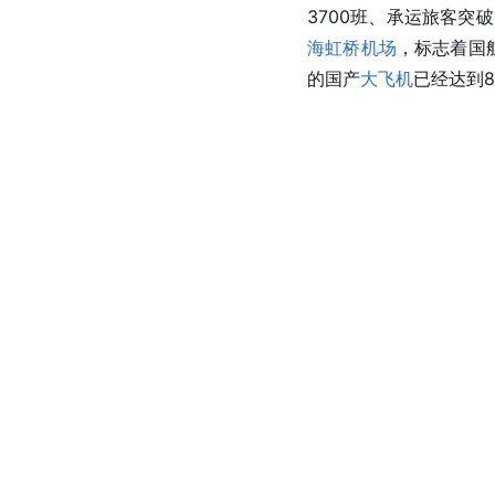
际机场
飞往
上海虹桥国
飞前往
香港
特区。包机
[
120
]
子。
2024年暑运期
[
121
]
86%。
截至7月底，
[
31
]
定期航线。
2024年8月21日，
国航
空公司，在
中国商飞
总
日，交付国航的首架注册号
[
124
]
C919飞机。
截至2
3700班、承运旅客突
海虹桥机场
，标志着国航
的国产
大飞机
已经达到