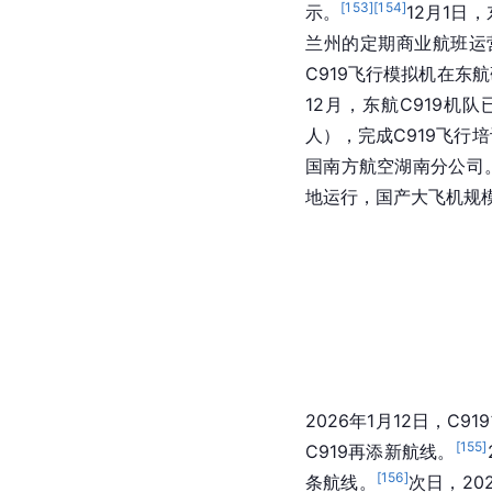
2025年1月1日上午8时
型客机在地区航线上执
C919“
上海
虹桥—香港”
航班降落
长沙黄花国际
[
142
]
航线。
2025年，有
架C919飞机投入春运