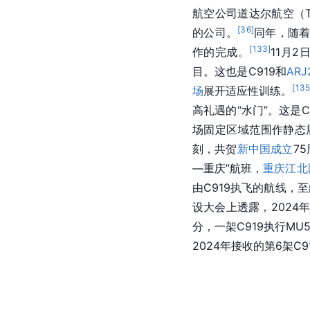
2024年9月11日18时3
国际机场。自此，
杭州
班为CA1722，回程航班
高原。飞抵拉萨后，C
查，为后续满足高高
CZ3539
广州
至
上海虹
州的航班号为CZ3540
完成中国国产
大飞机
C
19:01抵达
上海虹桥
。此
16时35分，一架C91
2024年以来接收的第4
航空公司道达尔航空（Tota
[
36
]
的公司。
同年，随
[
133
]
作的完成。
11月2
目。这也是C919和
ARJ