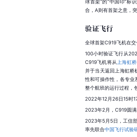
球首架”的“中国印”标
合，A则有首架之意，
验证飞行
全球首架C919飞机在交
100小时验证飞行从2
C919飞机将从
上海虹桥
并于当天返回上海虹桥
性和可操作性，各专业
整个航班的运行过程，
2022年12月26日15时
2023年2月，C919
2023年5月5日，工信
率先联合
中国飞行试验