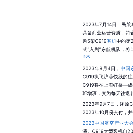
2023年7月14日，民航
具备商业运营资质，符合
购5架C919
客机
中的第
式“入列”东航机队，将
[
106
]
2023年8月4日，
中国
C919执飞沪蓉快线的往
C919将在上海虹桥—
班增班，变为每天往返
2023年9月7日，还原C
2023年10月份交付
2023中国航空产业大
演。C919大型客机自