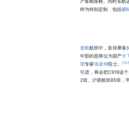
产客舱座椅。同时东航还
样为特别定制，包括
腊
首航
航班中，首排乘客
中部的是两位为国产
大
[
10
理
专家
张彦仲
院士。
引进，将会把C919这
2班、沪蓉航班85班，平