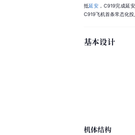
2025年上海两会上，
上
[
144
]
到30架。
2025年
机C919首次飞抵
东北地
海虹桥—沈阳往返航班号为
从沈阳起飞，15:40抵
2029年生产目标计划从
航班，C919身披“闪耀
MU5331航班，从
上海
[
148
]
[
148
]
返航线运营。
C919上海至厦门航线
全面加快。截至2025年
小时，累计运输旅客超过
客从
广州白云国际机场
月5日至6日，南航C9