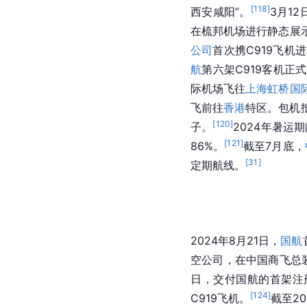
2024年1月26日至3
[
115
]
2024年2月15日，
飞行预演上亮相，是国
2024年3月2日9时30
港，于9时51分抵达
上
[
118
]
西安咸阳”。
3月1
在梳邦机场进行静态展
公司
首次携C919飞机
航
第六架C919
客机
正式