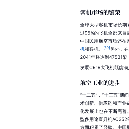
客机市场的繁荣
全球大型客机市场长期
过95%的飞机全部来自
中国民用航空市场还在蓬
[
50
]
机
和
客机
。
另外，在
2041年将达到4753
发展C919大飞机既能满
航空工业的进步
“十二五”，“十三五”
术创新、供应链和产业
化发展上也在不断完善。
型多用途直升机AC35
方面积累了经验。
中国