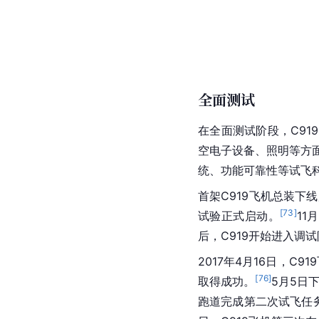
全面测试
在全面测试阶段，C9
空电子设备、照明等方
统、功能可靠性等试飞
首架C919飞机总装下
[
73
]
试验正式启动。
11
后，C919开始进入调
2017年4月16日，C9
[
76
]
取得成功。
5月5日
跑道完成第二次试飞任务