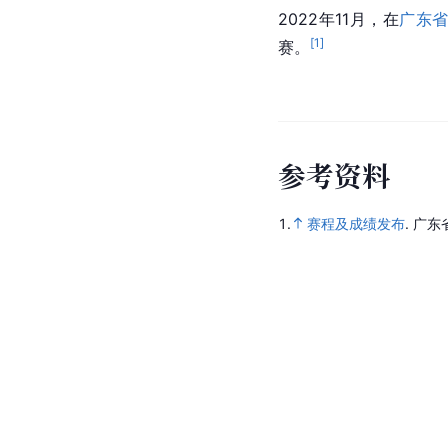
2022年11月，在
广东
[
1
]
赛。
参
考
资
料
1.
赛程及成绩发布
.
广东