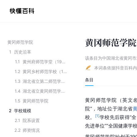
黄冈师范学院
黄冈师范学院
1
历史沿革
该条目为
中国湖北省黄冈市
1.1
黄州府师范学堂（1905-1923年）
本词条依据抖音百科内
1.2
黄冈乡村师范学校（1923-1938年）
条目
1.3
湖北省立第二师范学校（1938-1947年）
1.4
湖北省立黄冈师范学校（1947-1999年）
黄冈师范学院（英文名称：Hu
1.5
黄冈师范学院
院”，地址位于湖北省
2
学校规模
[
1
]
校。
学校先后获得“全
2.1
院系设置
先进单位”“全国健康学
2.2
师资情况
黄冈师范学院始创于19