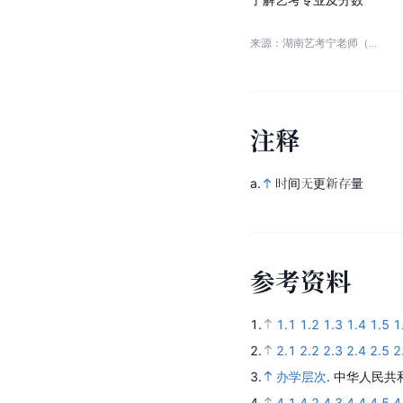
了
解
艺
考
专
业
及
分
数
来源：湖南艺考宁老师（...
注
释
a.
时间无更新存量
参
考
资
料
1.
1.1
1.2
1.3
1.4
1.5
1
2.
2.1
2.2
2.3
2.4
2.5
2
3.
办学层次
.
中华人民共
4.
4.1
4.2
4.3
4.4
4.5
4