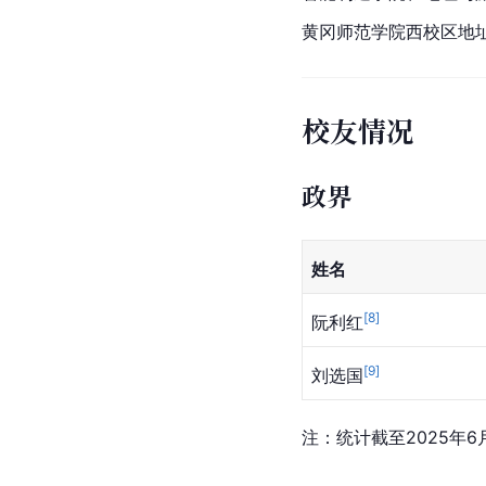
黄冈师范学院西校区地
校友情况
政界
姓名
[
8
]
阮利红
[
9
]
刘选国
注：统计截至2025年6