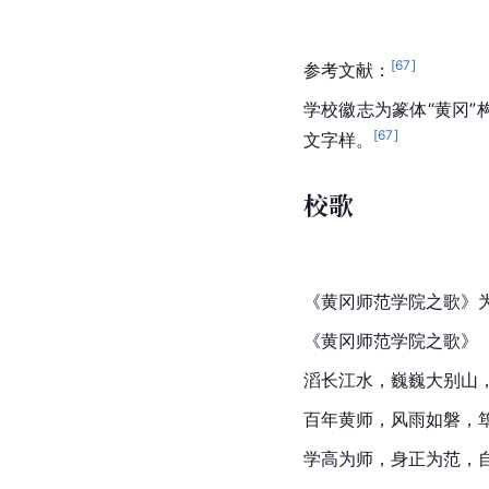
[
67
]
参考文献：
学校徽志为篆体“黄冈”构成
[
67
]
文字样。
校歌
《黄冈师范学院之歌》为
《黄冈师范学院之歌》
滔长江水，巍巍大别山
百年黄师，风雨如磐，
学高为师，身正为范，