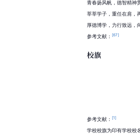
青春扬风帆，德智精神
莘莘学子，重任在肩，
厚德博学，力行致远，
[
67
]
参考文献：
校旗
[
1
]
参考文献：
学校校旗为印有学校校