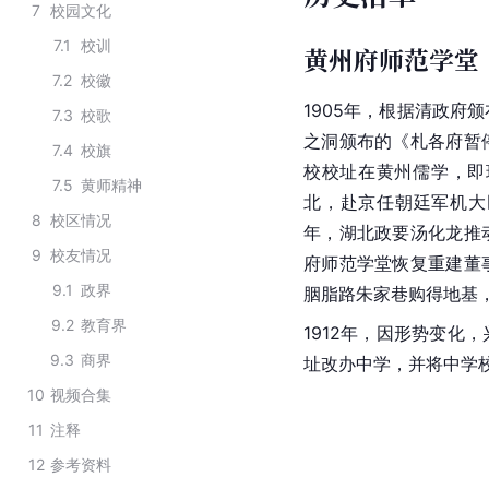
7
校园文化
7.1
校训
黄州府师范学堂（1
7.2
校徽
1905年，根据清政府
7.3
校歌
之洞颁布的《札各府暂
7.4
校旗
校校址在黄州儒学，即
7.5
黄师精神
北，赴京任朝廷军机大
8
校区情况
年，湖北政要汤化龙推
9
校友情况
府师范学堂恢复重建董
9.1
政界
胭脂路朱家巷购得地基
9.2
教育界
1912年，因形势变化
9.3
商界
址改办中学，并将中学校
10
视频合集
11
注释
12
参考资料