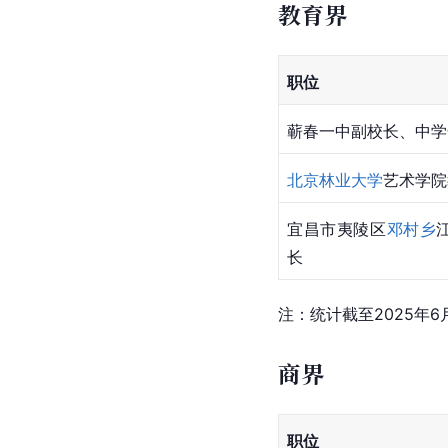
教育界
职位
蕲春一中副校长、中学
北京林业大学
艺术学院
宜昌市夷陵区
邓村乡
长
注：统计截至2025年6
商界
职位