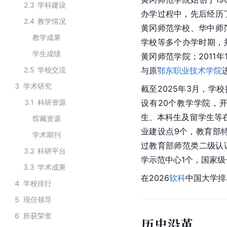
2.3
学科建设
办学过程中，先后经历
2.4
教学情况
黄冈师范学校、华中师
教学成果
学校等多个办学时期，并
学生成绩
黄冈师范学院；2011
2.5
学校交流
与原
鄂东职业技术学院
3
学术研究
截至2025年3月，学
3.1
科研资源
设有20个教学学院，
生、本科生及留学生等在
馆藏资源
业建设点9个，教育部特
学术期刊
过教育部师范类二级认
3.2
科研平台
学示范中心1个，国家级
3.3
学术成果
在2026
软科
中国大学排
4
学校排行
5
现任领导
6
所获荣誉
历史沿革