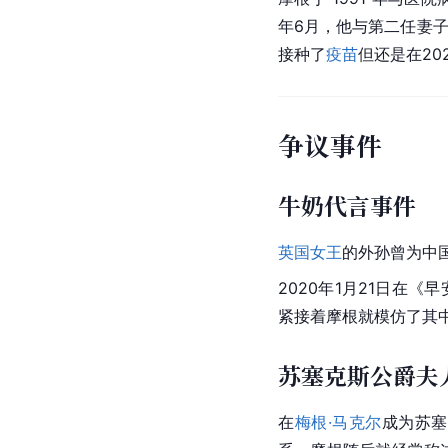
年6月，他与第二任妻子
接种了
疫苗
但还是在20
争议事件
牛奶代言事件
英国女王
的外孙曾为中
2020年1月21日在
紧接着摩根就模仿了其
苏塞克斯公爵夫
在
梅根·马克尔
成为苏塞