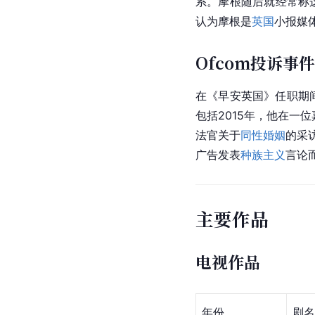
系。摩根随后就经常称
认为摩根是
英国
小报媒
Ofcom投诉事件
在《早安英国》任职期
包括2015年，他在一
法官关于
同性婚姻
的采
广告发表
种族主义
言论
主要作品
电视作品
年份
剧名