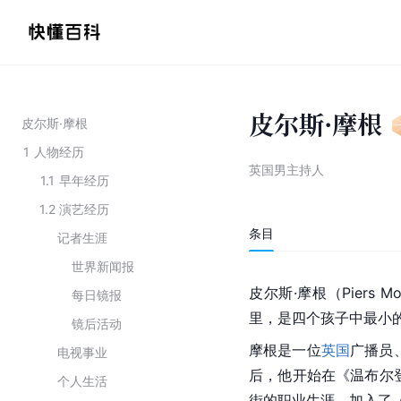
皮尔斯·摩根
皮尔斯·摩根
1
人物经历
英国男主持人
1.1
早年经历
1.2
演艺经历
条目
记者生涯
世界新闻报
皮尔斯·摩根（Piers 
每日镜报
里，是四个孩子中最小
镜后活动
摩根是一位
英国
广播员
电视事业
后，他开始在《温布尔
个人生活
街的职业生涯，加入了《