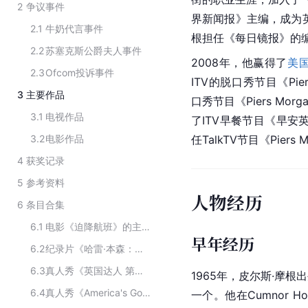
2
争议事件
界新闻报》主编，成为英
2.1
牛奶代言事件
根担任《每日镜报》的编
2.2
苏塞克斯公爵夫人事件
2008年，他赢得了
美
2.3
Ofcom投诉事件
ITV
的脱口秀节目《Piers 
3
主要作品
口秀节目《Piers Morga
3.1
电视作品
了ITV早餐节目《早安英国
3.2
电影作品
任TalkTV节目《Piers 
4
获奖记录
5
参考资料
人物经历
6
条目合集
6.1
电影《迫降航班》的主要演员
早年经历
6.2
纪录片《哈雷·本森：一拍成名》主要演员
6.3
真人秀《英国达人 第一季》主要演员
1965年，皮尔斯·摩
6.4
真人秀《America's Got Talent》主要演员
一个。他在Cumnor Ho