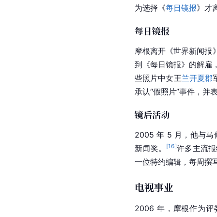
为选择《
每日镜报
》才
每日镜报
摩根离开《世界新闻报
到《每日镜报》的解雇，原因
些照片中女王
兰开夏郡
承认“假照片”事件，并
镜后活动
2005 年 5 月，他与
马
[
16
]
新闻奖。
许多主流报
一位特约编辑，每周撰
电视事业
2006 年，摩根作为