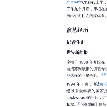
综合中学
Chailey上学
工作九个月后，摩根在哈罗学
自己心向往之的媒体圈
演艺经历
记者生涯
世界新闻报
摩根于 1988 年开始在
自招募到该报的演艺专栏“B
[
3
]
尼
这样的巨星合影。”
1994 年 1 月，他被
鲁珀
纪以来最年轻的国家报
Lockwood)的照
[
12
]
私权。
随后由于侵权