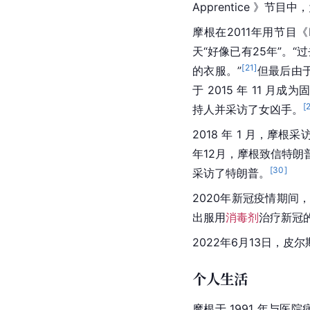
Apprentice 》节目中，
摩根在2011年用节目《Pi
天“好像已有25年”。“
[
21
]
的衣服。”
但最后由于
于 2015 年 11 月
[
持人并采访了女凶手。
2018 年 1 月，摩根采
年12月，摩根致信
特朗
[
30
]
采访了
特朗普
。
2020年新冠疫情期间，
出服用
消毒剂
治疗新冠
2022年6月13日，皮尔斯
个人生活
摩根于 1991 年与医院病