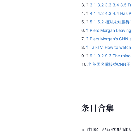
3.
3.1
3.2
3.3
3.4
3.5
F
4.
4.1
4.2
4.3
4.4
Has P
5.
5.1
5.2
相对未知赢得“
6.
Piers Morgan Leaving
7.
Piers Morgan's CNN s
8.
TalkTV: How to watc
9.
9.1
9.2
9.3
The rhino
10.
英国名嘴接替CNN
条
目
合
集
电影《迫降航班