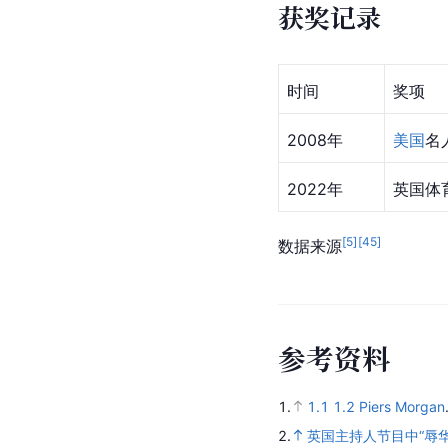
获奖记录
时间
奖项
2008年
美国
名
2022年
英国体
[
5
]
[
45
]
数据来源
参
考
资
料
1.
1.1
1.2
Piers Morgan
2.
英国主持人节目中“辱华