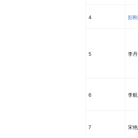
4
彭刚
5
李丹
6
李航
7
宋艳