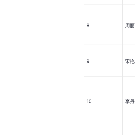
8
周丽
9
宋艳
10
李丹