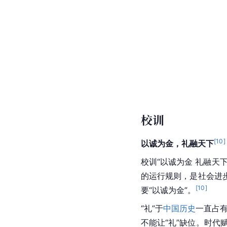
校训
[
10
]
以诚为金，礼融天下
校训“以诚为金 礼融天
的运行规则，是社会进
[
10
]
要“以诚为金”。
“礼”于
中国历史
一直占
不能让“礼”缺位。时代