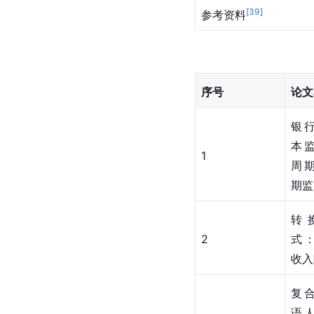
[
39
]
参考资料
序号
论文
银
本
1
周
期监
转
2
式
收入
复
语