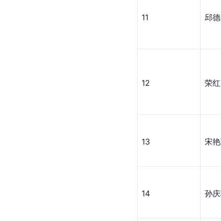
11
邱德
12
荣红
13
宋艳
14
孙庆