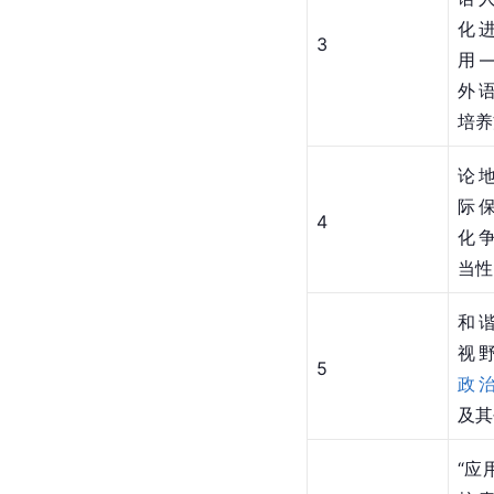
化
3
用
外
培养
论
际
4
化
当性
和
视
5
政
及其
“应