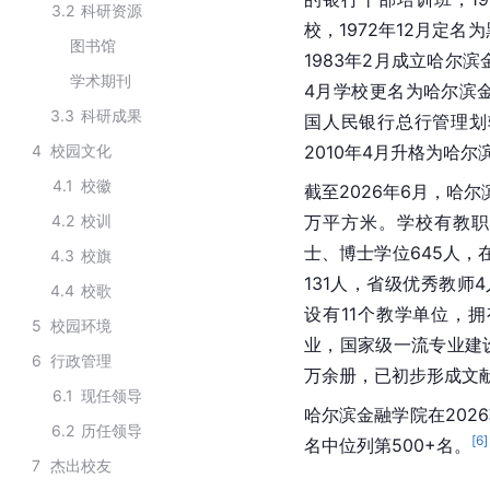
3.2
科研资源
校，1972年12月定名
图书馆
1983年2月成立哈尔滨
学术期刊
4月学校更名为哈尔滨金
3.3
科研成果
国人民银行总行管理划
4
校园文化
2010年4月升格为哈尔
4.1
校徽
截至2026年6月，哈尔
4.2
校训
万平方米。学校有教职
士、博士学位645人，
4.3
校旗
131人，省级优秀教师
4.4
校歌
设有11个教学单位，
5
校园环境
业，国家级一流专业建设
6
行政管理
万余册，已初步形成文
6.1
现任领导
哈尔滨金融学院在2026
6.2
历任领导
[
6
]
名中位列第500+名。
7
杰出校友