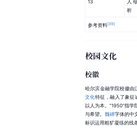
13
人
析
[
39
]
参考资料
校园文化
校徽
哈尔滨金融学院校徽由汉
文化
特征，融入了象征诚
以人为本。“1950”
与希望。
魏碑
字体的中
标识运用粗犷凝练的线