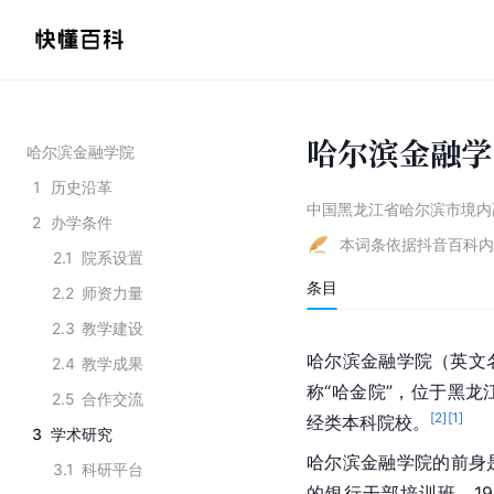
哈尔滨金融学
哈尔滨金融学院
1
历史沿革
中国黑龙江省哈尔滨市境内
2
办学条件
本词条依据抖音百科内
2.1
院系设置
条目
2.2
师资力量
2.3
教学建设
哈尔滨金融学院（英文名：Ha
2.4
教学成果
称“哈金院”，位于黑龙
2.5
合作交流
[
2
]
[
1
]
经类本科院校。
3
学术研究
哈尔滨金融学院的前身
3.1
科研平台
的银行干部培训班，19