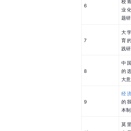
校
6
业
题研
大
7
育
践研
中
8
的
大意
经
9
的
本制
莫