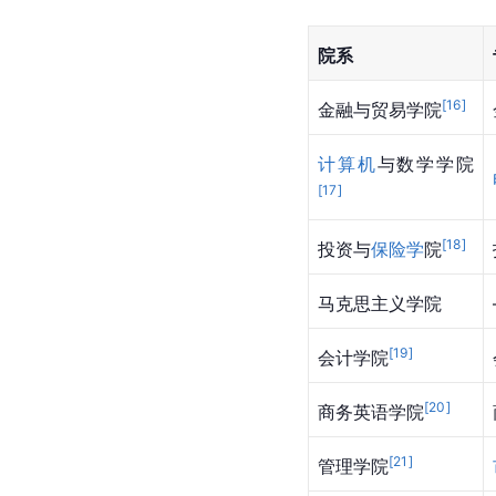
院系
[
16
]
金融与贸易学院
计算机
与数学学院
[
17
]
[
18
]
投资与
保险学
院
马克思主义学院
[
19
]
会计学院
[
20
]
商务英语学院
[
21
]
管理学院