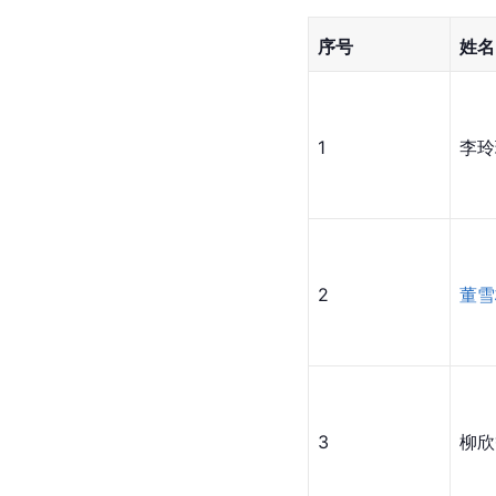
序号
姓名
1
李玲
2
董雪
3
柳欣