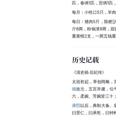
匹，春绸1匹，宫绸1匹
每月：小牲口5只，羊肉
每日：猪肉5斤，陈粳[j
斤8两，粉锅渣8两，甜
重黄蜡2支，一两五钱重
历史记载
《清史稿·后妃传》
太祖初起，草创阔略，宫
德
改元，五宫并建，位
六，柔婉、芳婉皆三十
康熙
以后，典制大备。
曰景仁，曰承乾，曰钟