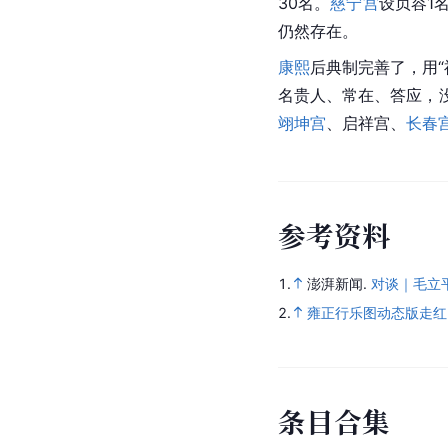
30名。
慈宁宫
设贞容1
仍然存在。
康熙
后典制完善了，用“
名贵人、常在、答应，没
翊坤宫
、启祥宫、
长春
参
考
资
料
1.
澎湃新闻.
对谈｜毛立
2.
雍正行乐图动态版走红
条
目
合
集