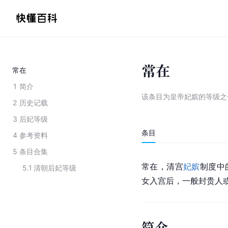
常在
常在
1
简介
该条目为
皇帝妃嫔的等级之
2
历史记载
3
后妃等级
条目
4
参考资料
5
条目合集
常在，清宫
妃嫔
制度中
5.1
清朝后妃等级
女入宫后，一般封贵人
简介