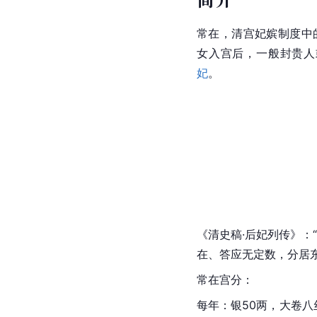
常在，清宫妃嫔制度中
女入宫后，一般封贵人
妃
。
《清史稿·后妃列传》：
在、答应无定数，分居东
常在宫分：
每年：银50两，大卷八