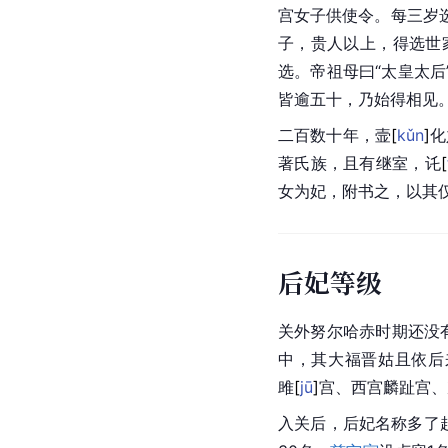
宫女子供使令。每三岁
子，贵人以上，得选世
选。帝祖母曰“太皇太后
皆逾五十，乃始得相见
二百数十年，
壸
[
kǔn
]
化
著氏族，且有继室，
讬
[
女为妃，附书之，以其
后妃等级
关外
努尔哈赤
时期还没
中，其大福晋姑且依后
雎
[
jū
]
宫、西宫麟趾宫、
入关后，后妃名称多了