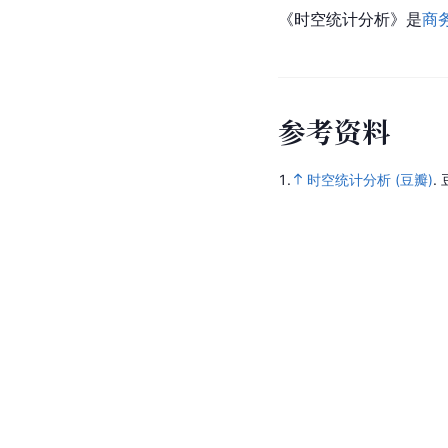
《时空统计分析》是
商
参
考
资
料
1.
时空统计分析 (豆瓣)
.