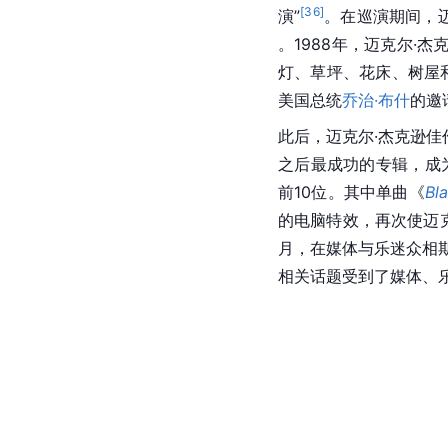
[
36
]
演”
。在巡演期间，
。1988年，迈克尔·
灯、草坪、花床、
树屋
美国总统
乔治·布什
的邀
此后，迈克尔·杰克逊佳
之后最成功的专辑，成
前10位。其中单曲《
Bl
的电脑特效，再次使迈
月，在媒体与乐迷众相
相关话题受到了媒体、