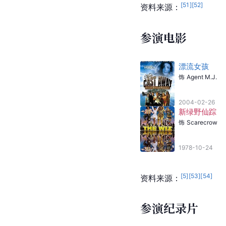
[
51
]
[
52
]
资料来源：
参演电影
漂流女孩
饰
Agent M.J.
2004-02-26
新绿野仙踪
饰
Scarecrow
1978-10-24
[
5
]
[
53
]
[
54
]
资料来源：
参演纪录片