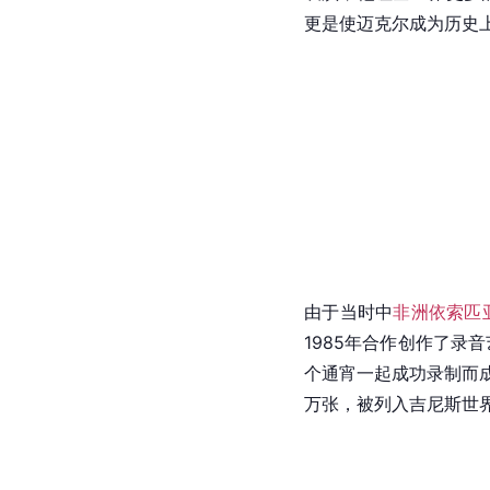
更是使
迈克尔
成为历史
由于当时中
非洲
依索匹
1985年合作创作了
录音
个通宵一起成功录制而
万张，被列入吉尼斯世界