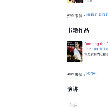
1988
[
55
]
[
56
]
[
57
]
[
58
资料来源：
书籍作品
Dancing the
1992
／
华东师范
均是发自内心的
[
63
]
[
64
]
资料来源：
演讲
年份