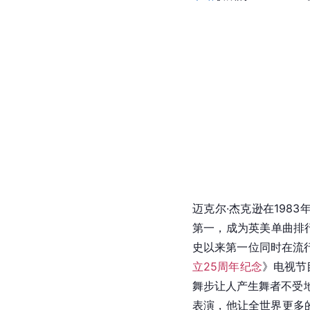
迈克尔·杰克逊在1983
第一，成为英美单曲排
史以来第一位同时在流
立25周年纪念
》电视节
舞步让人产生舞者不受
表演，他让全世界更多的