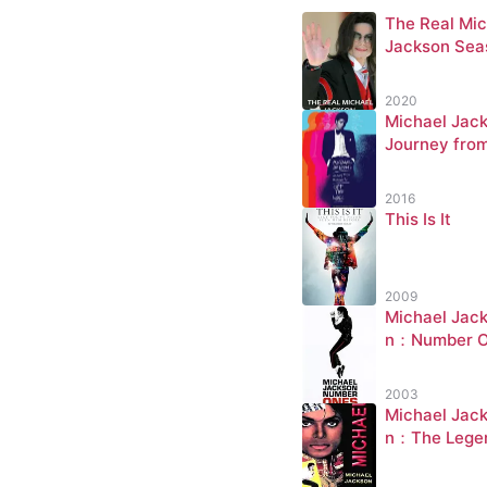
The Real Mic
Jackson Sea
2020
Michael Jack
Journey fro
otown to off
Wall
2016
This Is It
2009
Michael Jac
n：Number 
2003
Michael Jac
n：The Lege
Continues