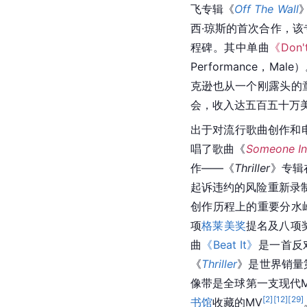
飞专辑《
Off The Wall
西·琼斯
的首次合作，该
程碑。其中单曲
《Don't
Performance
，Mal
克逊也从一个刚露头的童星
会，收入达五百五十万
出于对流行歌曲创作和
唱了歌曲《
Someone In
作——《
Thriller
》专辑
起诉违约的风险重新录
创作历程上的重要
分水
项
格莱美奖
提名及八项奖
曲
《Beat It》
是一首反
《
Thriller
》是世界销量
像带是全球
第一支
现代
[
2
]
[
12
]
[
29
]
书馆
收藏的MV