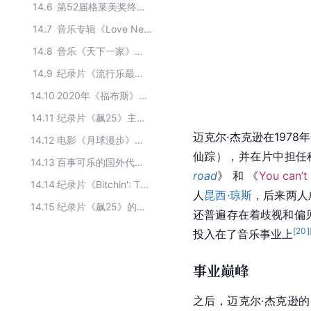
14.6
第52届格莱美奖终身成就奖获奖者
14.7
音乐专辑《Love Never Felt So Good》的表演者
14.8
音乐《天下一家》的主要演员
14.9
纪录片《流行乐最传奇一夜》的主要演员
14.10
2020年《福布斯》收入最高的已故名人TOP5
14.11
纪录片《飙25》主要演员
迈克尔·杰克逊在197
14.12
电影《月球漫步》主要演员
仙踪），并在片中担任
14.13
百事可乐的国外代言人
road
》 和 《
You can’t
14.14
纪录片《Bitchin': The Sound and Fury of Rick James》的主要演员
人
昆西·琼斯
，后来两人
14.15
纪录片《飙25》的主要演员
还普遍存在着歧视和偏
[
20
]
投入在了音乐事业上
事业巅峰
之后，迈克尔·杰克逊的