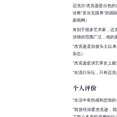
迈克尔·杰克逊是出色
诠释“音乐无国界”的国
新闻网
）
有别于很多艺术家，迈
涉猎的范围广泛，他的
“杰克逊是自
披头士
以来
杂志）
“杰克逊是演艺界史上最
“在流行乐坛，只有迈克
个人评价
“生活中有伤感和悲情的
“我曾经深爱杰克逊，
了那么多喜悦甜蜜的日