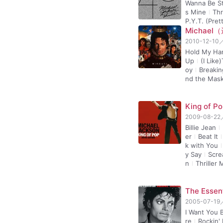
Wanna Be St
s Mine
Thr
P.Y.T. (Pre
Michae
2010-12-10
Hold My Ha
Up
(I Lik
oy
Breaki
nd the Mas
King of
2009-08-22
Billie Jean
er
Beat It
k with You
y Say
Scr
n
Thriller
The Esse
2005-07-19
I Want You 
re
Rockin'