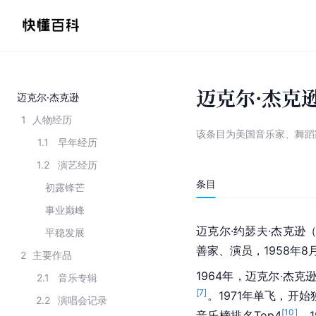
迈克尔·杰克
迈克尔·杰克逊
1
人物经历
该条目为
美国音乐家、舞蹈
1.1
早年经历
1.2
演艺经历
条目
初露锋芒
事业巅峰
迈克尔·约瑟夫·杰克逊（Mi
平稳发展
善家、演员，1958年8
2
主要作品
1964年，迈克尔·杰
2.1
音乐专辑
[
7
]
。1971年单飞，开
2.2
演唱会记录
[
10
]
音乐榜排名Top4
。