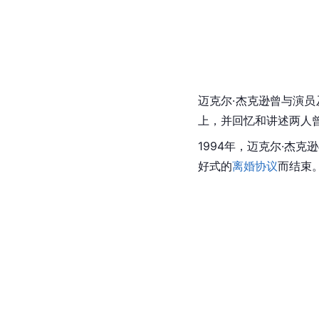
迈克尔·杰克逊
曾与
演员
上，并回忆和讲述两人
1994年，迈克尔·杰克
好式的
离婚协议
而结束