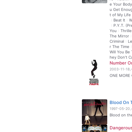
e Your Body
u Get Enou
t of My Life
Beat It
W
P.Y.T. (P
You
Thrille
The Mirror
Criminal
L
r The Time
Will You Be
hey Don't C
Number
2003-11-18
ONE MORE
Blood On 
1997-05-20
Blood on th
Dangerou