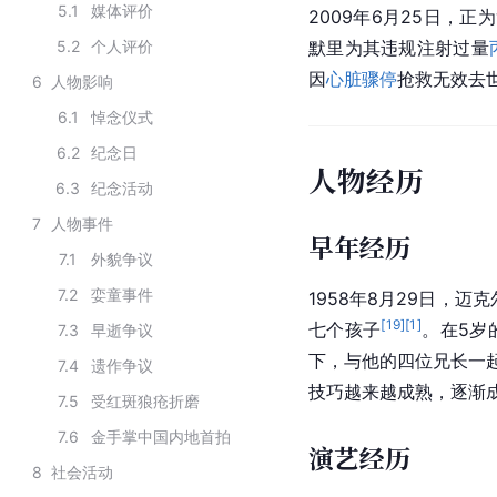
5.1
媒体评价
2009年6月25日，
5.2
个人评价
默里为其违规注射过量
因
心脏骤停
抢救无效去
6
人物影响
6.1
悼念仪式
6.2
纪念日
人物经历
6.3
纪念活动
7
人物事件
早年经历
7.1
外貌争议
7.2
娈童事件
1958年8月29日，迈
[
19
]
[
1
]
七个孩子
。在5岁
7.3
早逝争议
下，与他的四位兄长一
7.4
遗作争议
技巧越来越成熟，逐渐
7.5
受红斑狼疮折磨
7.6
金手掌中国内地首拍
演艺经历
8
社会活动