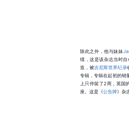
除此之外，他与妹妹
Ja
绩，这是该杂志当时自
造，被
吉尼斯世界纪录
专辑，专辑在起初的销
上只停留了2周，英国
座。这是《
公告牌
》杂