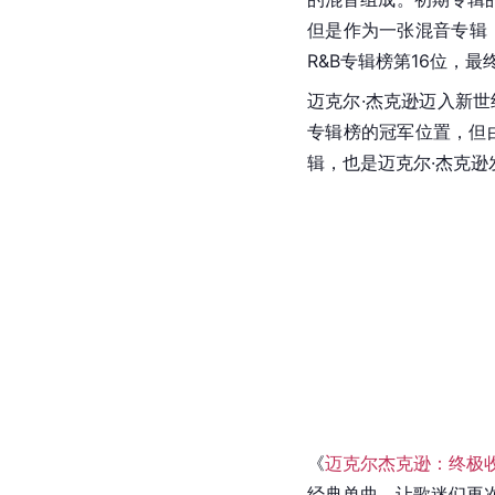
但是作为一张
混音
专辑
R&B专辑榜第16位，
迈克尔·杰克逊迈入
新世
专辑榜的冠军位置，但
辑，也是迈克尔·杰克
《
迈克尔杰克逊：终极
经典单曲，让歌迷们再