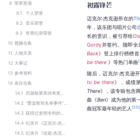
9
荣誉奖项
初露锋芒
9.1
个人荣誉
迈克尔·杰克逊所在的
Th
9.2
音乐荣誉
年，该乐团与
唱片公司
9.3
世界纪录荣誉
长的赏识，被引荐给
Di
10
视频合集
Gordy
并签约。随即全
11
人物关系
Back
》登上排行榜榜首
[
be there
 》等热门单曲
12
大事记
13
参考资料
随后，迈克尔·杰克逊开
to be there
》，成绩
14
条目合集
There
》，该专辑包含
14.1
历届格莱美传奇奖获得者
曲《
Ben
》成为他的第
14.2
“爱泼斯坦名单事件”当事人
[
23
]
曲冠军最年轻的艺人
14.3
获得过发明专利的艺术家
14.4
纪录片《迈克尔·杰克逊的旅程：由摩城到《墙外》》主要演员
14.5
纪录片《珍妮·杰克逊》的主要演员