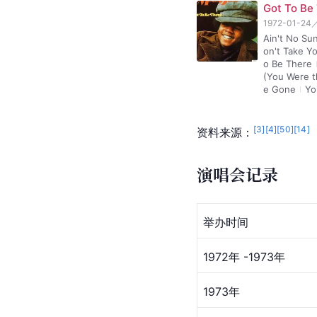
Got To Be
1972-01-24
Ain't No Su
on't Take Y
o Be There
(You Were t
e Gone
Yo
[
3
]
[
4
]
[
50
]
[
14
]
资料来源：
演唱会记录
举办时间
1972年 -1973年
1973年