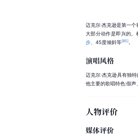
迈克尔·杰克逊是第一
大部分动作是即兴的。
[
85
]
步
、45度倾斜等
。
演唱风格
迈克尔·杰克逊具有独
他主要的歌唱特色:假
人物评价
媒体评价