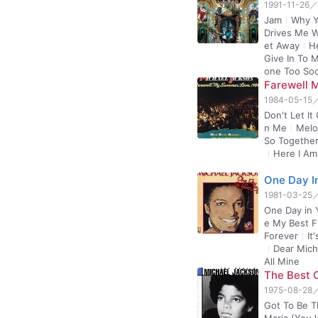
1991-11-26
／
Jam
Why Y
Drives Me W
et Away
H
Give In To 
one Too So
Farewell 
1984-05-15
Don't Let I
n Me
Melo
So Togethe
Here I Am
One Day In
1981-03-25
One Day in 
e My Best F
Forever
It
Dear Mich
All Mine
The Best 
1975-08-28
Got To Be T