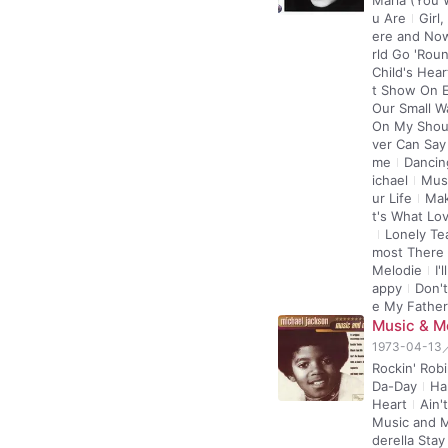
Maria (You 
u Are
Girl
ere and No
rld Go 'Rou
Child's Hear
t Show On E
Our Small W
On My Shou
ver Can Sa
me
Danci
ichael
Mus
ur Life
Mak
t's What Lo
Lonely Te
most There
Melodie
I
appy
Don't
e My Father
Music & M
1973-04-13
Rockin' Rob
Da-Day
Ha
Heart
Ain'
Music and 
derella Stay