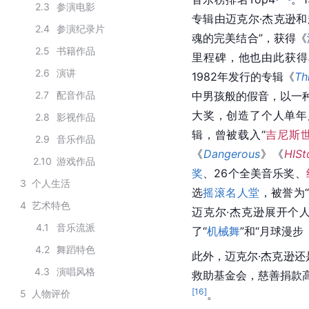
2.3
参演电影
专辑由迈克尔·杰克逊
2.4
参演纪录片
魂的完美结合”，获得《
2.5
书籍作品
里程碑，他也由此获得
2.6
演讲
1982年发行的专辑《
Thr
2.7
配音作品
中男孩般的假音，以一
大奖，创造了个人单年
2.8
影视作品
辑，曾被载入“
吉尼斯
2.9
音乐作品
《
Dangerous
》《
HISt
2.10
游戏作品
奖
、26个
全美音乐奖
、
3
个人生活
选
摇滚名人堂
，被誉为
4
艺术特色
迈克尔·杰克逊展开个
4.1
音乐流派
了“
机械舞
”和“月球漫步
4.2
舞蹈特色
此外，迈克尔·杰克逊
4.3
演唱风格
救助基金会，慈善捐款
[
16
]
5
人物评价
。