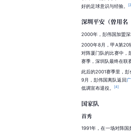
[
好的足球意识与经验。
深圳平安（曾用名
2000年，彭伟国加盟
2000年8月，
甲A
第2
对阵厦门队的比赛中，
赛季，深圳队最终在联
此后的2001赛季里，
9月，彭伟国离队返回
[
4
]
低调宣布退役。
国家队
首秀
1991年，在一场对阵国