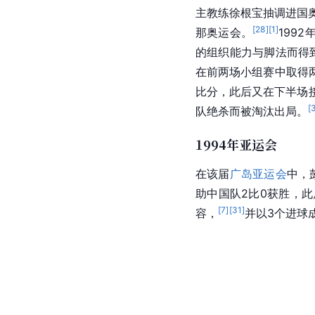
主教练
徐根宝
抽调进国
[
28
]
[
1
]
那奥运会
。
199
的组织能力与脚法而得
在前两场小组赛中取得
比分，此后又在
下半场
[
队
绝杀而被淘汰出局。
1994年亚运会
在该届
广岛亚运会
中，
助中国队2比0获胜，此
[
7
]
[
31
]
容
，
并以3个进球