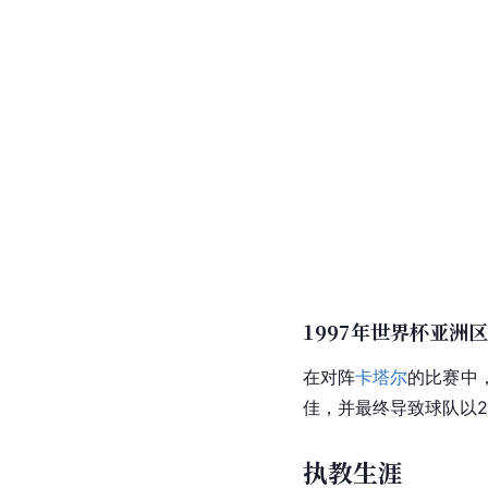
1997年世界杯亚洲
在对阵
卡塔尔
的比赛中
佳，并最终导致球队以
执教生涯