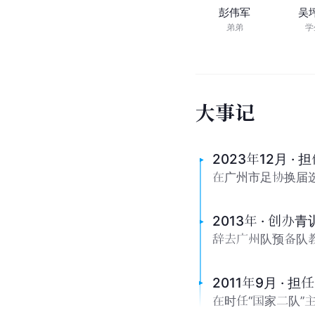
彭伟军
吴
弟弟
学
大
事
记
2023年12月 
在广州市足协换届
2013年 · 创办
辞去广州队预备队
2011年9月 · 
在时任“国家二队”