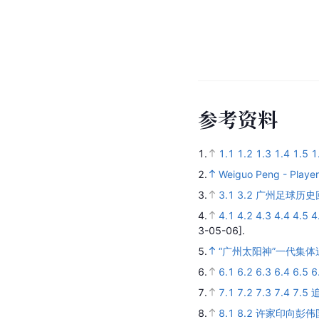
参
考
资
料
1.
1.1
1.2
1.3
1.4
1.5
1
2.
Weiguo Peng - Player 
3.
3.1
3.2
广州足球历史回
4.
4.1
4.2
4.3
4.4
4.5
4
3-05-06].
5.
“广州太阳神”一代集体
6.
6.1
6.2
6.3
6.4
6.5
6
7.
7.1
7.2
7.3
7.4
7.5
8.
8.1
8.2
许家印向彭伟