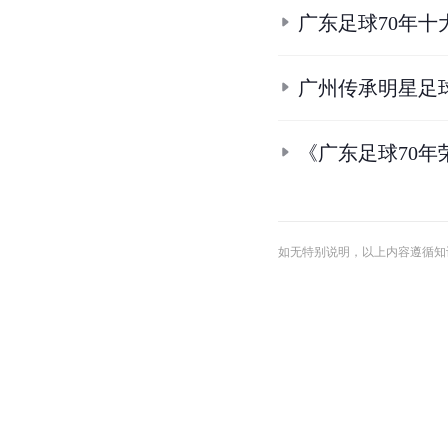
广东足球70年十
广州传承明星足
《广东足球70年
如无特别说明，以上内容遵循知识共享