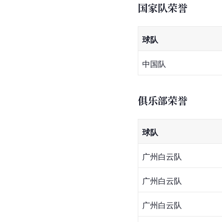
国家队荣誉
球队
中国队
俱乐部荣誉
球队
广州白云队
广州白云队
广州白云队