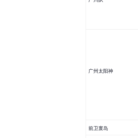
广州太阳神
前卫寰岛