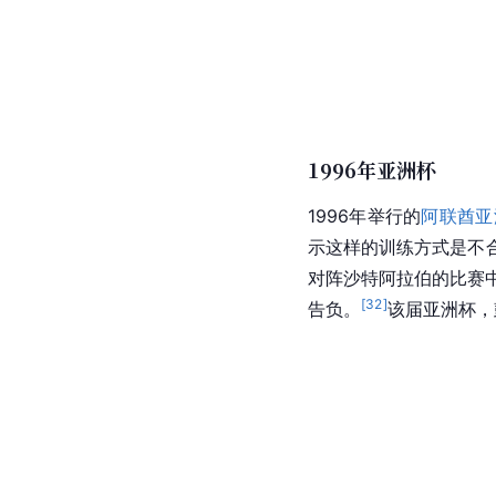
1996年亚洲杯
1996年举行的
阿联酋
亚
示这样的训练方式是不
对阵沙特阿拉伯的比赛中
[
32
]
告负。
该届亚洲杯，