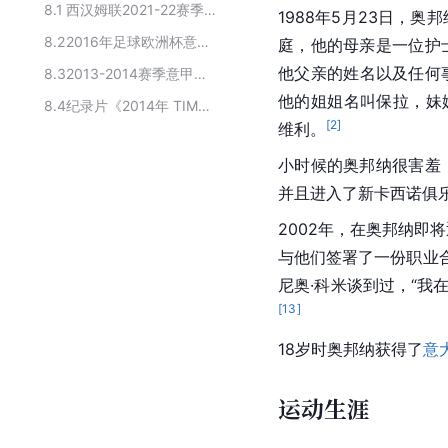
8.1
西汉姆联2021-22赛季球员
1988年5月23日，奥
8.2
2016年足球欧洲杯意大利国家队球员名单
庭，他的母亲是一位护
他父亲的姓名以及任何
8.3
2013-2014赛季意甲联赛尤文图斯队球员名单
他的姐姐名叫保拉，妹
8.4
纪录片《2014年 TIM杯三角赛》的主要演员
[
2
]
维利。
小时候的奥邦纳很害羞
并且进入了新卡西诺俱
2002年，在奥邦纳即
与他们签署了一份职业合
尼奥·科米
谈到过，“我
[
13
]
18岁时奥邦纳获得了
意
运动生涯