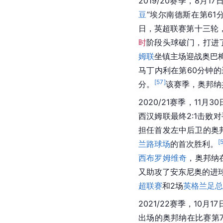
2019/20赛季，8月
豆
”
埃尔南德斯
在第61
日，英超联赛第十三轮
时
阶段头球破门，打进
姆联
坐镇主场迎战
奥巴
马丁内利在第60分钟的
[
57
]
分。
该赛季，奥邦纳
2020/21赛季，11月3
西汉姆联
最终2:1击败
担任首发左中后卫的奥
[
兰路球场
的首次胜利。
西布罗姆维奇
，奥邦纳
又助攻了
安东尼奥
的进
超联赛
和2场
英格兰足总
2021/22赛季，10月1
出场的奥邦纳在比赛第7