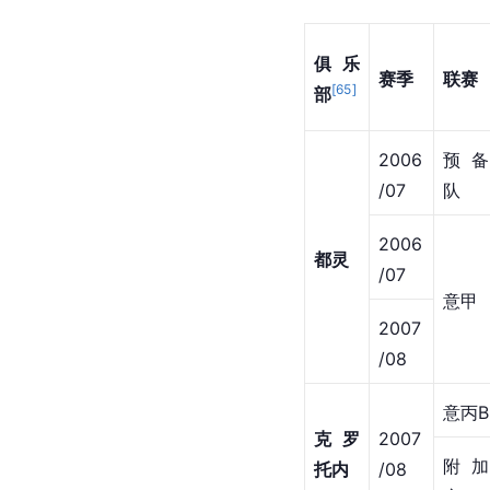
俱乐
赛季
联赛
[
65
]
部
2006
预备
/07
队
2006
都灵
/07
意甲
2007
/08
意丙B
克罗
2007
附加
托内
/08