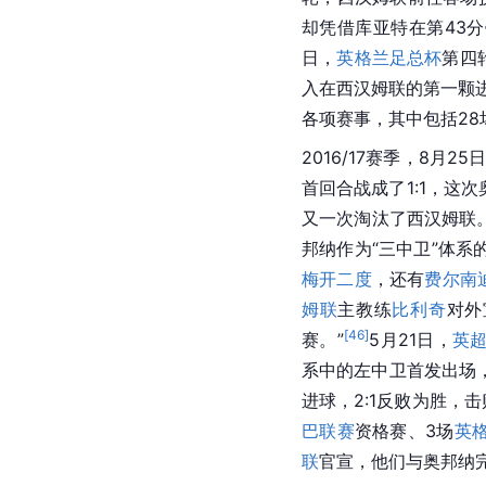
却凭借库亚特在第43分
日，
英格兰足总杯
第四
入在
西汉姆联
的第一颗
各项赛事，其中包括28
2016/17赛季，8月
首回合战成了1:1，这
又一次淘汰了
西汉姆联
邦纳作为“三中卫”体系
梅开二度
，还有
费尔南
姆联
主教练
比利奇
对外
[
46
]
赛。”
5月21日，
英
系中的左中卫首发出场
进球，2:1反败为胜，
巴联赛
资格赛、3场
英
联
官宣，他们与奥邦纳完