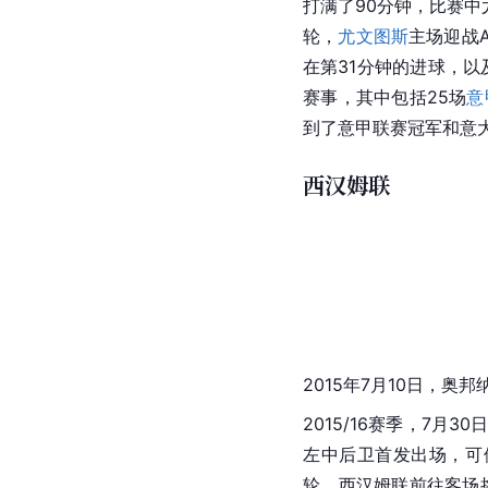
打满了90分钟，比赛中
轮，
尤文图斯
主场迎战A
在第31分钟的进球，以
赛事，其中包括25场
意
到了
意甲联赛
冠军和意大
西汉姆联
2015年7月10日，奥
2015/16赛季，7月30
左中后卫首发出场，可
轮，
西汉姆联
前往客场