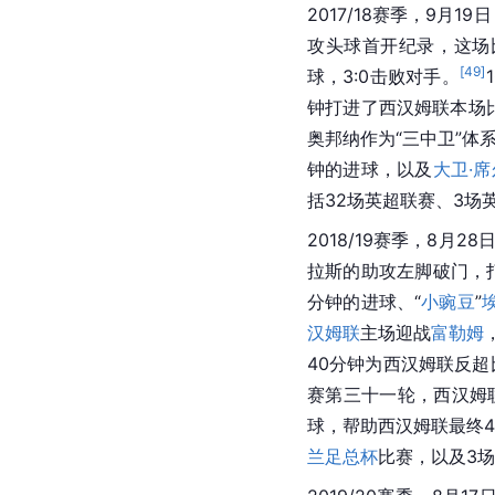
2017/18赛季，9月
攻头球首开纪录，这场
[
49
]
球，3:0击败对手。
钟打进了
西汉姆联
本场
奥邦纳作为“三中卫”体
钟的进球，以及
大卫·
括32场英超联赛、3场
2018/19赛季，8月
拉斯
的助攻左脚破门，
分钟的进球、“
小豌豆
”
汉姆联
主场迎战
富勒姆
40分钟为
西汉姆联
反超
赛第三十一轮，
西汉姆
球，帮助
西汉姆联
最终4
兰足总杯
比赛，以及3场