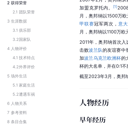
2
获得荣誉
[
1
]
加盟克罗托内。
20
2.1
团队荣誉
月，奥邦纳以1500万
3
生涯数据
甲联赛
冠军两次，
意大
3.1
俱乐部
月，奥邦纳以1100万
3.2
国家队
2011年，奥邦纳首次入
4
人物评价
击败
波兰队
的友谊赛中
4.1
技术特点
加
波兰
乌克兰
欧洲杯
的
杯的大名单，并在0:1不
4.2
外界评价
5
场外生活
截至2023年3月，奥
5.1
家庭生活
5.2
遭遇车祸
人物经历
6
人物关系
7
参考资料
早年经历
8
条目合集