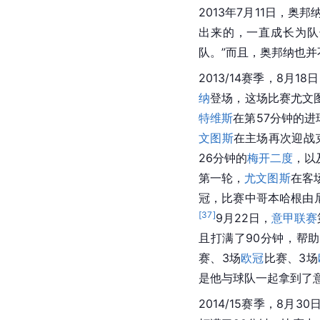
2013年7月11日，奥
出来的，一直成长为队
队。”而且，奥邦纳也并
2013/14赛季，8月18
纳
登场，这场比赛
尤文
特维斯
在第57分钟的进
文图斯
在主场再次迎战
26分钟的
梅开二度
，以
第一轮，
尤文图斯
在客
冠
，比赛中哥本哈根由
[
37
]
9月22日，
意甲联赛
且打满了90分钟，帮助
赛
、3场
欧冠
比赛、3场
是他与球队一起拿到了
2014/15赛季，8月30