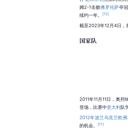
姆2-1击败
佛罗伦萨
夺冠
[
72
]
续约一年。
截至2023年12月4
国家队
2011年11月11日，奥
登场，比赛中
意大利
队
2012年波兰乌克兰欧洲
[
11
]
的机会。