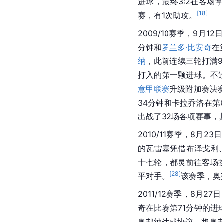
进球，最终3:2在客场
[
18
]
赛，有1次助攻。
2009/10赛季，9月12
分钟和
罗兰多·比安奇
在
纳
，此前连续三轮打满
打入的第一颗进球。不
意甲联赛
升级附加赛决
34分钟和卡拉乔洛在第
出战了32场各项赛事，
2010/11赛季，8月
的瓦雷塞凭借
布泽戈利
十七轮，
都灵
前往客场
[
28
]
平对手。
该赛季，奥
2011/12赛季，8月2
奇在比赛第71分钟的进
奥邦纳达成协议，将奥邦