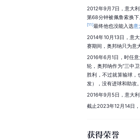
2012年9月7日，
意大利
第68分钟被佩鲁索换下
[
11
]
最终他也没能入选
意
2014年10月13日，
意大
赛期间，奥邦纳只为意
2016年6月1日，时任
轮，奥邦纳作为“三中
胜利，不过就算输球，
发），没有进球和助攻
2016年9月5日，意大
截止2023年12月1
获得荣誉