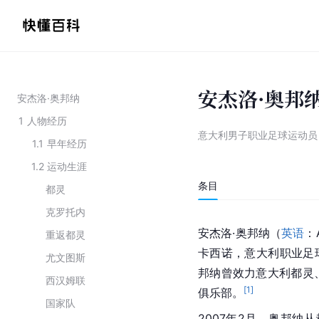
安杰洛·奥邦
安杰洛·奥邦纳
1
人物经历
意大利男子职业足球运动员
1.1
早年经历
1.2
运动生涯
条目
都灵
克罗托内
安杰洛·奥邦纳（
英语
：
重返都灵
卡西诺
，意大利职业足
尤文图斯
邦纳曾效力意大利都灵
西汉姆联
[
1
]
俱乐部。
国家队
2007年2月，奥邦纳从