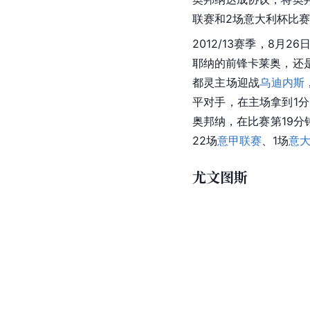
联赛
和2场
意大利杯
比赛
2012/13赛季，8月26
耶纳的前锋卡
莱奥
，还
都灵
主场迎战
乌迪内斯
平对手，在主场拿到1分
奥邦纳，在比赛第19分
22场
意甲联赛
、1场
意
尤文图斯