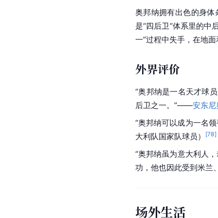
奥邦纳拥有出色的身体
是“四后卫”体系里的中
一”过程中失手，在地
外界评价
“奥邦纳是一名天才球
后卫之一。”——
安东尼
“奥邦纳可以成为一名
[
78
]
大利队国家队球员）
“奥邦纳虽为意大利人，
功，他也因此受到
米兰
场外生活