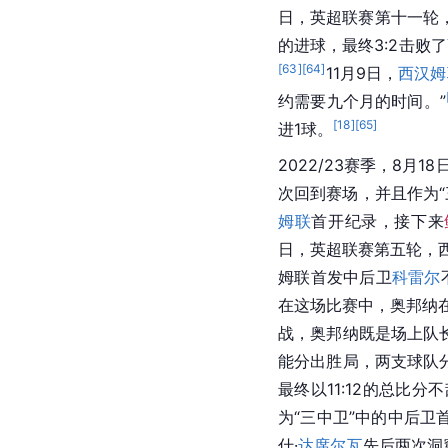
日，英超联赛第十一轮
的进球，最终3:2击败了
[
63
]
[
64
]
11月9日，
西汉姆
约需要九个月的时间。”
[
18
]
[
65
]
进1球。
2022/23赛季，8
次回到赛场，并且作为
姆联
首开纪录，接下来
日，英超联赛第五轮，
姆联首发中后卫
科雷尔
在这场比赛中，奥邦纳在
战，奥邦纳既是场上队
能分出胜局，两支球队
最终以11:12的总比
为“三中卫”中的中后卫
什·
达席尔瓦
先后两次洞