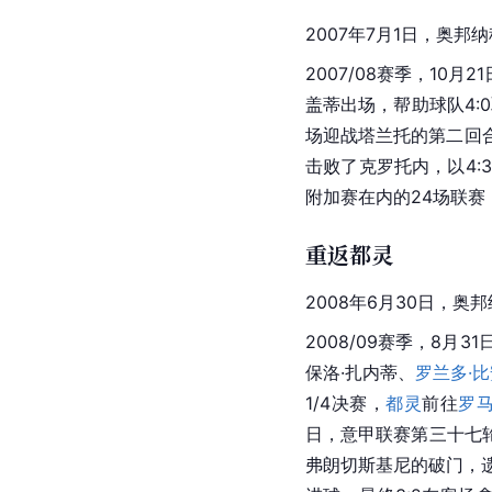
2007年7月1日，奥邦
2007/08赛季，10月2
盖蒂出场，帮助球队4:
场迎战
塔兰托
的第二回
击败了克罗托内，以4:
附加赛在内的24场联
重返都灵
2008年6月30日，奥
2008/09赛季，8月31
保洛·
扎内蒂
、
罗兰多·
1/4决赛，
都灵
前往
罗
日，
意甲联赛
第三十七
弗朗切斯基尼的破门，遗