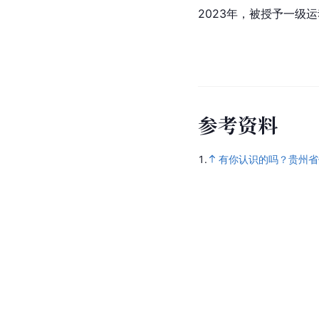
2023年，被授予
一级运
参
考
资
料
1.
有你认识的吗？贵州省