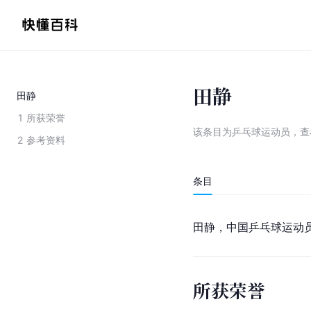
田静
田静
1
所获荣誉
该条目为
乒乓球运动员
，
查
2
参考资料
条目
田静，中国乒乓球运动
所获荣誉