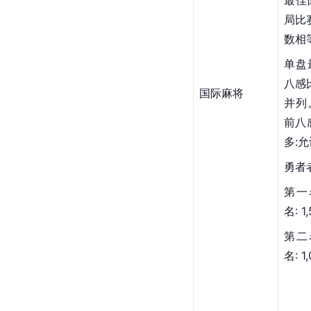
局比
数相
单盘最
八感
国际麻将
并列。
前八
多:
勇者
第一
名: 
第二
名: 