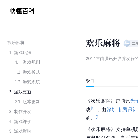
欢乐麻将
欢乐麻将
二
1
游戏玩法
2014年由腾讯开发并发行
1.1
游戏规则
1.2
游戏模式
条目
1.3
游戏系统
2
游戏更新
《欢乐麻将》是腾讯
光
2.1
版本更新
[
3
]
戏
，由
深圳市腾讯计
3
制作开发
[
1
]
的。
4
游戏评价
《欢乐麻将》支持单机
5
游戏影响
与电脑AI对战，享受