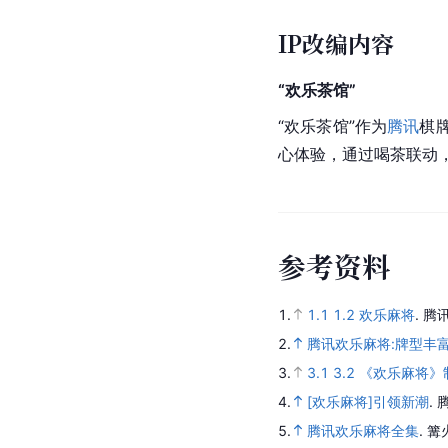
IP改编内容
“欢乐茶馆”
“欢乐茶馆”作为
腾讯
棋
心体验，通过喝茶联动，
参
考
资
料
1.
1.1
1.2
欢乐麻将
.
腾
2.
腾讯欢乐麻将:牌型丰
3.
3.1
3.2
《欢乐麻将》
4.
[欢乐麻将]引领新潮
.
5.
腾讯欢乐麻将全集
.
篝