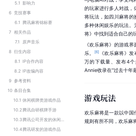
5.1
影响力
的玩家进行多人对战，
6
竞技赛事
将玩法，如
四川麻将
的
6.1
腾讯麻将锦标赛
多种休闲娱乐的玩法。
7
相关作品
将》中找到适合自己的
7.1
原声音乐
《欢乐麻将》的游戏界
8
衍生内容
[
6
]
乐。
《欢乐麻将》发
8.1
IP合作内容
万的下载量、发布4
Annie收录在“过去
8.2
IP改编内容
9
参考资料
10
条目合集
游戏玩法
10.1
休闲棋牌类游戏作品
10.2
腾讯自研棋牌手游
欢乐麻将是一款以
中国
10.3
腾讯公司开发的休闲类游戏
规则有所不同，欢乐麻
10.4
腾讯研发的游戏作品