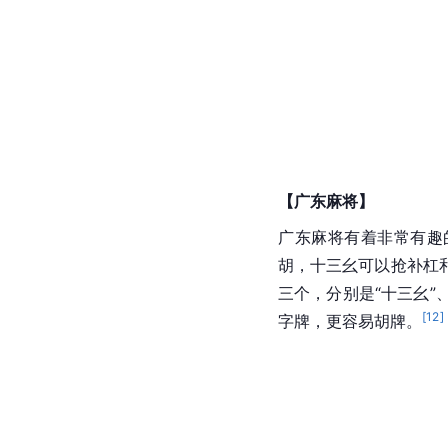
【
广东
麻将】
广东麻将有着非常有趣
胡，
十三幺
可以抢补杠
三个，分别是“十三幺”、
[
12
]
字牌，更容易胡牌。