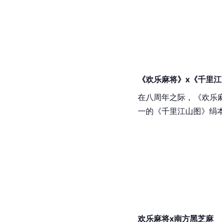
《欢乐麻将》x《
千里江
在八周年之际，《欢乐
一的《
千里江山图
》绢
欢乐麻将x南方
黑芝麻