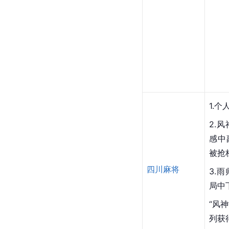
1.
2.风
感中
被抢
四川麻将
3.雨
局中
“风
列获