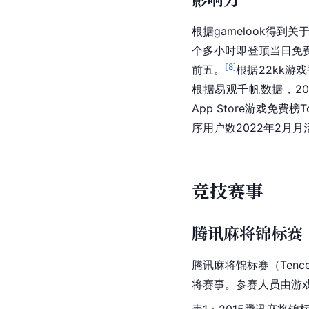
根据gamelook得
个多小时即登顶当日免
[
8
]
前五。
根据22kk游
根据易观千帆数据，20
App Store游戏免费
序用户数2022年2月
竞技赛事
腾讯麻将锦标赛
腾讯麻将锦标赛（
Tenc
将赛事。参赛人员由游
表1：2015腾讯麻将锦