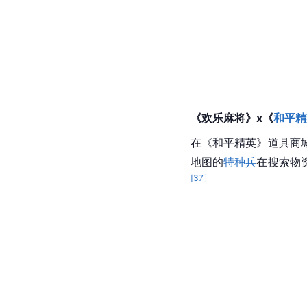
《欢乐麻将》x《
和平精
在《和平精英》道具商
地图的
特种兵
在搜索物
[
37
]