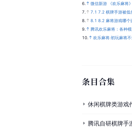
6.
微信新游 《欢乐麻将
7.
7.1
7.2
棋牌手游被低估
8.
8.1
8.2
麻将游戏哪个
9.
腾讯欢乐麻将：各种模
10.
欢乐麻将:初玩麻将不
条
目
合
集
休闲棋牌类游戏
腾讯自研棋牌手