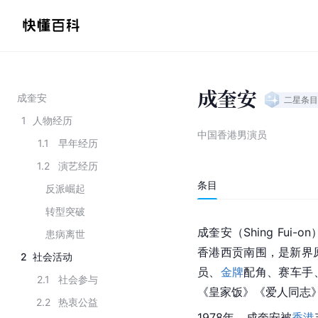
成奎安
成奎安
二星
条目
1
人物经历
中国香港男演员
1.1
早年经历
1.2
演艺经历
条目
反派崛起
转型突破
成奎安（Shing Fui-on
患病离世
香港西贡南围，是新界
2
社会活动
员、
金牌
配角、赛车手
2.1
社会参与
《皇家饭》《爱人同志
2.2
热衷公益
1978年，成奎安被
香港