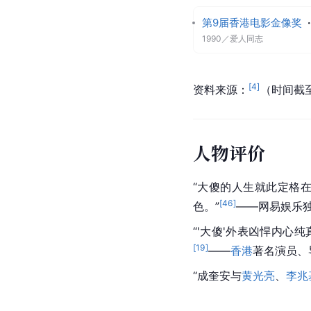
第9届香港电影金像奖
·
1990
／
爱人同志
[
4
]
资料来源：
（时间截至
人物评价
“大傻的人生就此定格
[
46
]
色。”
——网易娱乐
“'大傻'外表凶悍内心
[
19
]
——
香港
著名演员、
“成奎安与
黄光亮
、
李兆