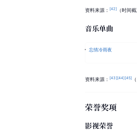
[
42
]
资料来源：
（时间截至
音乐单曲
忘情冷雨夜
[
43
]
[
44
]
[
45
]
资料来源：
（
荣誉奖项
影视荣誉