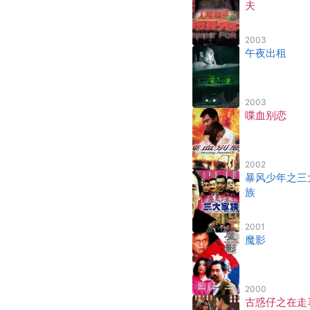
夫
2003
午夜出租
2003
喋血别恋
2002
暴风少年之三
族
2001
魔影
2000
古惑仔之在走