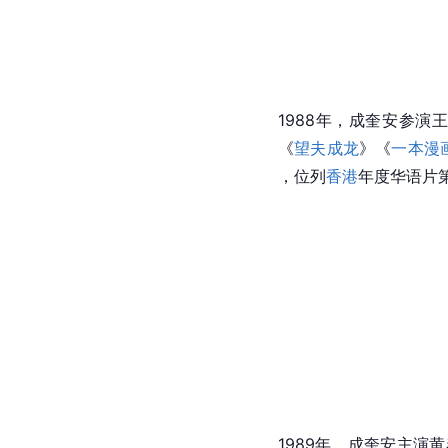
1988年，成奎安参演
《
望夫成龙
》《
一本漫
，位列
香港
年度华语片第
1989年，成奎安主