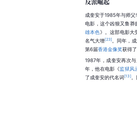
反派崛起
成奎安于1985年与师
电影，这个凶狠又鲁莽
雄本色
》。这部电影大
[
23
]
名气大增
。同年，成
第6届
香港金像奖
获得了
1987年，成奎安再
年，他在电影《
监狱风
[
13
]
了成奎安的代名词
。