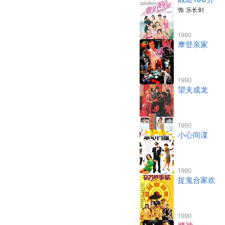
饰
乐长剑
1990
摩登亲家
1990
望夫成龙
1990
小心间谍
1990
捉鬼合家欢
1990