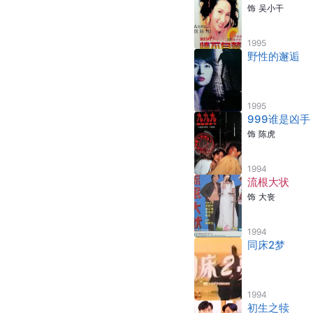
饰
吴小干
1995
野性的邂逅
1995
999谁是凶手
饰
陈虎
1994
流根大状
饰
大丧
1994
同床2梦
1994
初生之犊