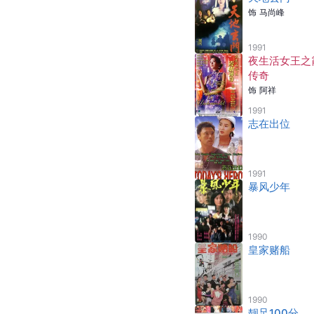
饰
马尚峰
1991
夜生活女王之
传奇
饰
阿祥
1991
志在出位
1991
暴风少年
1990
皇家赌船
1990
靓足100分