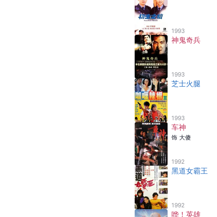
1993
神鬼奇兵
1993
芝士火腿
1993
车神
饰
大傻
1992
黑道女霸王
1992
哗！英雄