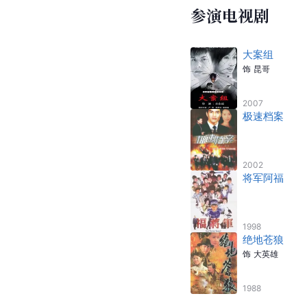
参演电视剧
大案组
饰
昆哥
2007
极速档案
2002
将军阿福
1998
绝地苍狼
饰
大英雄
1988