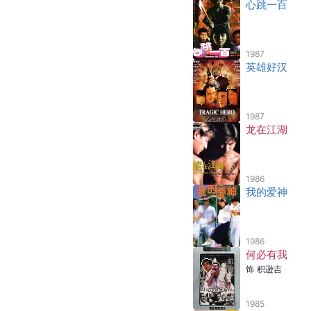
心跳一百
1987
英雄好汉
1987
龙在江湖
1986
我的爱神
1986
何必有我
饰
积逊吉
1985