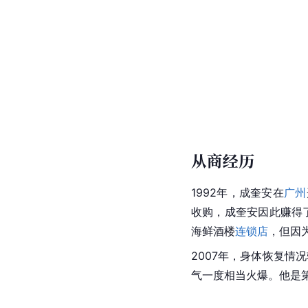
从商经历
1992年，成奎安在
广州
收购，成奎安因此赚得
海鲜酒楼
连锁店
，但因
2007年，身体恢复情
气一度相当火爆。他是