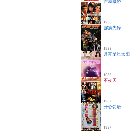
吉屋藏娇
1988
霹雳先锋
1988
月亮星星太阳
1988
不夜天
1987
开心勿语
1987