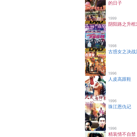
的日子
1999
阴阳路之升棺
1998
古惑女之决战
1996
人皮高跟鞋
1996
珠江恩仇记
1996
精装情不自禁