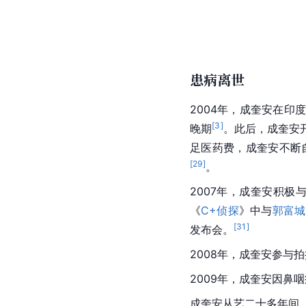
患病离世
2004年，成奎安在印
[
3
]
晚期
。此后，成奎安开
足医药费，成奎安不断
[
29
]
。
2007年，成奎安积
《
C+侦探
》中与
郭富城
[
31
]
发布会。
2008年，成奎安参与
2009年，成奎安因鼻
成奎安从艺二十多年间，