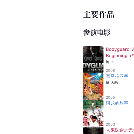
主要作品
参演电影
Bodyguard: 
Beginning
译名：护龙迷
饰
Hui
2008
喜马拉亚星
饰
大恶
2005
阿龙的故事
2003
人鬼殊途之无