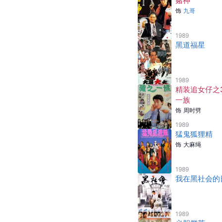
赌神
饰
九哥
1989
黑道福星
1989
精装追女仔之
一族
饰
周时劈
1989
猛鬼狐狸精
饰
大麻绳
1989
我在黑社会的
1989