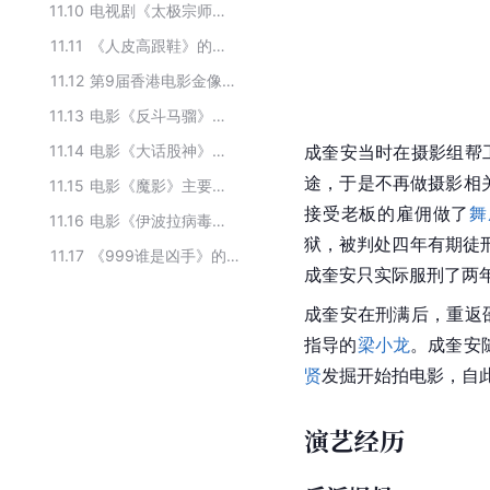
11.10
电视剧《太极宗师》的主要演员
11.11
《人皮高跟鞋》的主要演员
11.12
第9届香港电影金像奖最佳男配角提名
11.13
电影《反斗马骝》主要演职员
11.14
电影《大话股神》演职员
成奎安当时在摄影组帮
途，于是不再做摄影相关
11.15
电影《魔影》主要演员
接受老板的雇佣做了
舞
11.16
电影《伊波拉病毒》主要演员
狱，被判处四年有期徒
11.17
《999谁是凶手》的主要演员
成奎安只实际服刑了两
成奎安在刑满后，重返
指导的
梁小龙
。成奎安
贤
发掘开始拍电影，自
演艺经历