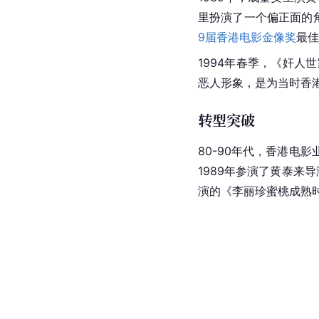
里扮演了一个偏正面的
9届香港电影金像奖
最佳
1994年春季，《奸人
恶人形象，是为当时香
转型突破
80-90年代，香港
1989年参演了黄泰来
演的《李丽珍蜜桃成熟