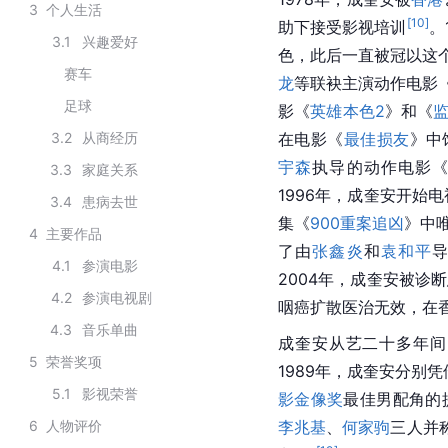
3
个人生活
[
10
]
助下接受影视培训
。
3.1
兴趣爱好
色，此后一直被冠以这
赛车
龙
等联袂主演动作电影
足球
影《
英雄本色2
》和《
3.2
从商经历
在电影《
最佳损友
》中
宇森
执导的动作电影
3.3
家庭关系
1996年，成奎安开始
3.4
患病去世
集《
900重案追凶
》中
4
主要作品
了由
张鑫炎
和
袁和平
4.1
参演电影
2004年，成奎安被诊
4.2
参演电视剧
咽癌扩散医治无效，在
4.3
音乐单曲
成奎安从艺二十多年间
5
荣誉奖项
1989年，成奎安分别
5.1
影视荣誉
影金像奖
最佳男配角的
6
人物评价
李兆基
、
何家驹
三人并