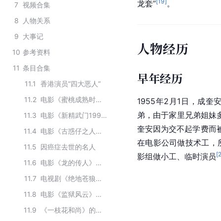
[
19
]
龙套”
。
7
视频合集
8
人物关系
9
大事记
人物经历
10
参考资料
11
条目合集
早年经历
11.1
香港演员“四大恶人”
11.2
电影《蜜桃成熟时》的主要演员
1955年2月1日，成奎
弟，由于家里兄弟姐妹多
11.3
电影《新精武门1991》的主要演员
奎安因为交不起学费而
11.4
电影《古惑仔之人在江湖》的主要演员
在电影公司做技术工，
11.5
因癌症去世的名人
[
影组做小工、临时演员
11.6
电影《龙的传人》全部演员
11.7
电视剧《绝地苍狼》主要演员
11.8
电影《监狱风云》的主要演员
11.9
《一枝花和尚》的主要演员