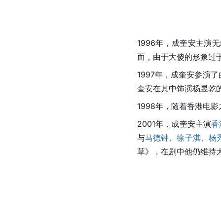
1996年，成奎安主演
而，由于大傻的形象过
1997年，成奎安参演了
奎安在其中饰演杨昱乾
1998年，随着香港
2001年，成奎安主演
香
与
马德钟
、
徐子淇
、
杨
草》，在剧中他仍维持大