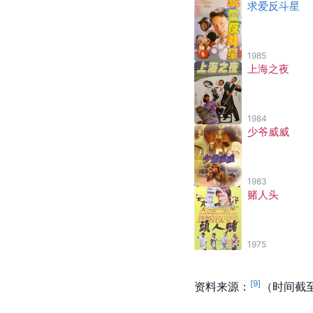
求爱反斗星
1985
上海之夜
1984
少爷威威
1983
赌人头
1975
[
9
]
资料来源：
（时间截至