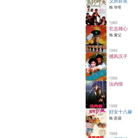
义胆群英
饰
华哥
1989
壮志雄心
饰
黄父
1989
捕风汉子
1988
法内情
1988
好女十八嫁
饰
苏眉
1988