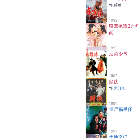
饰
邮差
1992
聊斋艳谭3之
尚
1992
油尖少爷
1992
赌侠
饰
大口九
1991
僵尸福星仔
1991
天地玄门