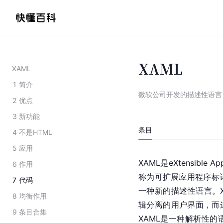
XAML
XAML
1
简介
微软公司开发的描述性语言
2
优点
3
新功能
条目
4
不是HTML
5
应用
XAML是eXtensible 
6
作用
称为可扩展应用程序标
7
代码
一种新的描述性语言。
8
均衡作用
辑分离的用户界面，而这
9
条目合集
XAML是一种解析性