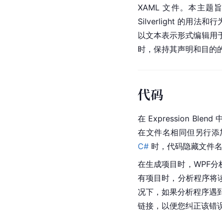
XAML 文件。本主题
Silverlight 的
以文本表示形式编辑用于 Si
时，保持其声明和目的
代码
在 Expression 
在文件名相同但另行添加 .
C#
 时，代码隐藏文件名为“W
在生成项目时，
WPF
分
有项目时，分析程序将读
况下，如果分析程序遇到错
链接，以便您纠正该错误