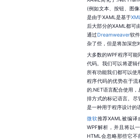
(例如文本、按钮、图
是由于XAML是基于
XM
后大部分的XAML都
通过
Dreamweaver
软件
杂了些，但是将加深您对
大多数的
WPF
程序可能
代码。我们可以将逻辑
所有功能我们都可以使
程序代码的优势在于流
的.NET语言配合使用
排方式的标记语言。尽管
是一种用于程序设计的
微软
推荐XAML被编译成B
WPF
解析，并且将以
HTML会忽略那些它