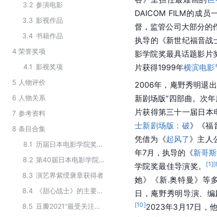
3.2
参演电影
DAICOM 
FILM
的成员一
3.3
影视作品
督，监管公司大部分的
3.4
书籍作品
执导的《
新世纪福音战
4
荣誉奖项
影学院奖
最具话题影片
4.1
影视奖项
片获得1999年
横滨电影
5
人物评价
2006年，庵野秀明退出
6
人物关系
新剧场版”四部曲。次
片获得第三十一届日本
7
参考资料
士新剧场版：破
》《福
8
条目合集
凭借为《
起风了
》主人
8.1
历届日本电影学院奖最佳导演
年7月，执导的《
新哥斯
8.2
第40届日本电影学院奖获奖人物
[
1
]
[
学院奖最佳导演奖。
8.3
演艺界紫绶褒章获得者
她》《新.奥特曼》等
8.4
《甜心战士》的主要演员
日，庵野秀明导演、编
[
10
]
8.5
豆瓣2021“最受关注导演”
2023年3月17日