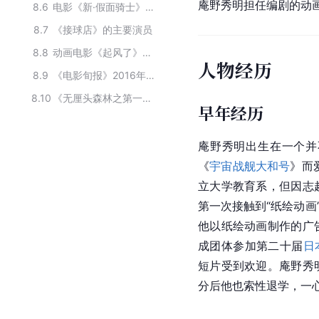
庵野秀明担任编剧的动
8.6
电影《新·假面骑士》主要演职员
8.7
《接球店》的主要演员
8.8
动画电影《起风了》全部演员
人物经历
8.9
《电影旬报》2016年度个人奖项
8.10
《无厘头森林之第一次接触》的主要演员
早年经历
庵野秀明出生在一个并
《
宇宙战舰大和号
》而
立大学教育系，但因志
第一次接触到“纸绘动画
他以纸绘动画制作的广
成团体参加第二十届
日
短片受到欢迎。庵野秀
分后他也索性退学，一