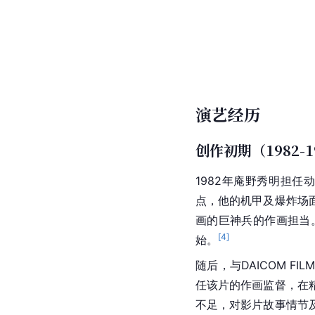
演艺经历
创作初期（1982-1
1982年庵野秀明担
点，他的机甲及爆炸场
画的
巨神兵
的作画担当
[
4
]
始。
随后，与DAICOM F
任该片的作画监督，在
不足，对影片故事情节