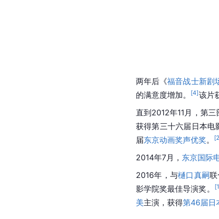
两年后《
福音战士新剧
[
4
]
的满意度增加。
该片
直到2012年11月，
获得第三十六届日本电
[
届
东京动画奖
声优奖
。
2014年7月，
东京国际
2016年，与
樋口真嗣
联
[
影学院奖最佳导演奖。
美
主演，获得
第46届