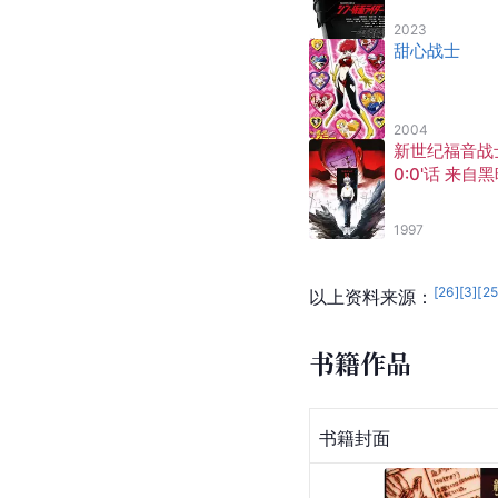
2023
甜心战士
2004
新世纪福音战
0:0'话 来自
之光
1997
[
26
]
[
3
]
[
2
以上资料来源：
书籍作品
书籍封面