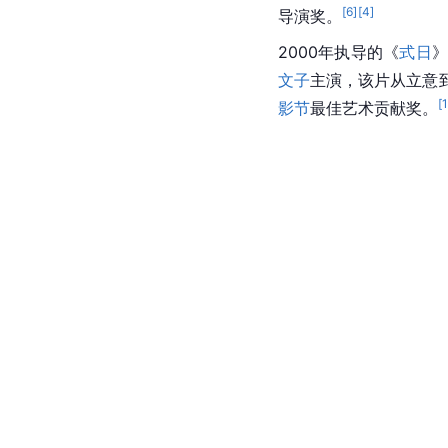
[
6
]
[
4
]
导演奖。
2000年执导的《
式日
文子
主演，该片从立意
[
影节
最佳艺术贡献奖。