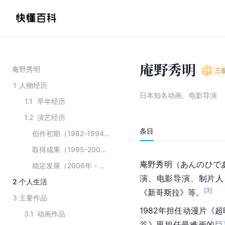
庵野秀明
庵野秀明
三
1
人物经历
日本知名动画、电影导演
1.1
早年经历
1.2
演艺经历
条目
创作初期（1982-1994年）
取得成果（1995-2004年）
庵野秀明（あんのひであ
稳定发展（2006年 - 至今）
演、电影导演、制片人
2
个人生活
[
3
]
《
新哥斯拉
》等。
3
主要作品
1982年担任动漫片《
3.1
动画作品
谷
》里担任最难画的
巨