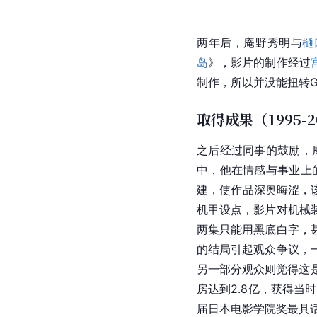
两年后，庵野秀明与
樋
岛
》，影片的制作经过
制作，所以并没能扭转G
取得成果（1995-2
之后经过同事的鼓励，庵
中，他在情感与事业上
建，使作品深奥晦涩，
机甲设点，影片对机械
两集只能用黑底白字，
的结局引起观众争议，
另一部分观众则觉得这
房达到2.8亿，获得当
届
日本电影学院奖
最具