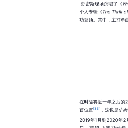
·史密斯现场演唱了《
Wr
个人专辑《
The Thrill of
功登顶。其中，主打单
在时隔将近一年之后的20
[
33
]
首位置
，这也是萨姆
2019年1月到2020