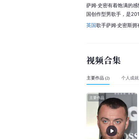
萨姆·史密有着饱满的感情
国创作型男歌手，是20
英国
歌手萨姆·史密斯
视
频
合
集
主要作品
个人成就
(
2
)
主要作品