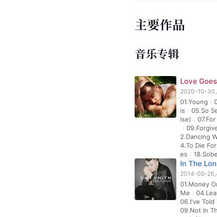
主要作品
音乐专辑
Love Goes
2020-10-30
01.Young
is
05.So S
lse)
07.For
09.Forgiv
2.Dancing W
4.To Die For
es
18.Sob
In The Lon
2014-05-26
01.Money O
Me
04.Lea
06.I've Tol
09.Not In T