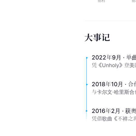
搭档
搭
大
事
记
2022年9月 · 单
凭《Unholy》
2018年10月 ·
与卡尔文·哈里斯合
2016年2月 ·
凭借歌曲《不祥之