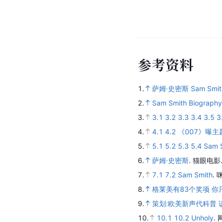
参
考
资
料
1.
萨姆·史密斯 Sam Smit
2.
Sam Smith Biography
3.
3.1
3.2
3.3
3.4
3.5
3
4.
4.1
4.2
《007》曝
5.
5.1
5.2
5.3
5.4
Sam
6.
萨姆·史密斯
.
猫眼电影
7.
7.1
7.2
Sam Smith
.
8.
格莱美有83个奖项 你
9.
策划:欧美新声代科普 
10.
10.1
10.2
Unholy
.