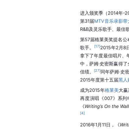
进入颁奖季（2014年-2
第31届
MTV音乐录影带
R&B及灵乐歌手、最佳
第57届
格莱美奖
提名公
[
17
]
歌手。
2015年2
拿下了年度最佳唱片、
中，萨姆·史密斯赢得
[
27
]
佳绩。
同年萨姆·史密
2015年度第十五届
黑人
成为2015年
格莱美
大赢
再度演唱《007》系
《
Writing’s On the Wal
[
4
]
2016年1月11日，《
Writ