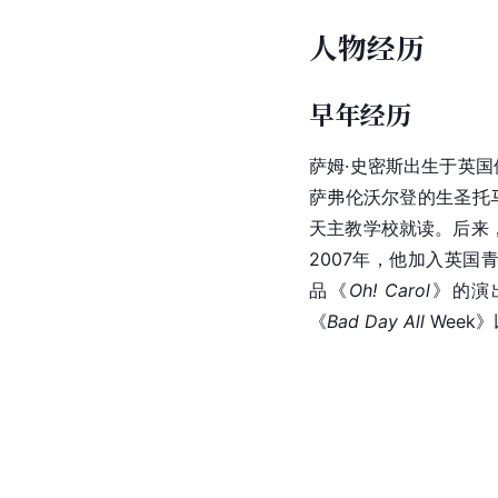
人物经历
早年经历
萨姆·史密斯出生于英
萨弗伦沃尔登的生圣托
天主教学校就读。后来
2007年，他加入英国青年音
品《
Oh! Carol
》的演
《
Bad Day All
 Week