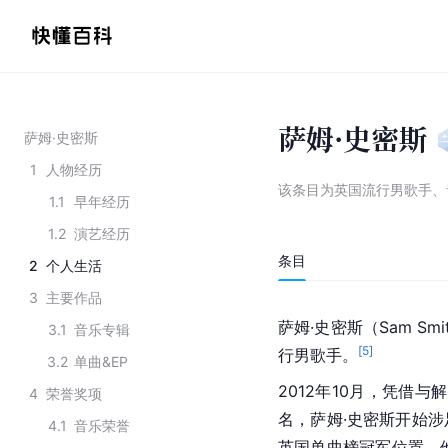
萨姆·史密斯
萨姆·史密斯
1
人物经历
该条目为
英国流行男歌手、
1.1
早年经历
1.2
演艺经历
条目
2
个人生活
3
主要作品
萨姆·史密斯（Sam Smi
3.1
音乐专辑
[
5
]
行男歌手。
3.2
单曲&EP
2012年10月，凭借
4
荣誉奖项
名，萨姆·史密斯开始
4.1
音乐荣誉
英国单曲榜冠军位置。他