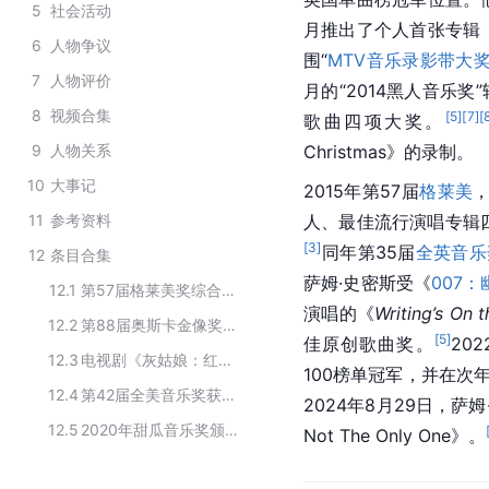
5
社会活动
月推出了个人首张专辑
6
人物争议
围“
MTV音乐录影带大
7
人物评价
月的“2014黑人音乐
8
视频合集
[
5
]
[
7
]
[
歌曲四项大奖。
9
人物关系
Christmas》的录制。
10
大事记
2015年第57届
格莱美
11
参考资料
人、最佳流行演唱专辑
[
3
]
同年第35届
全英音乐
12
条目合集
萨姆·史密斯受《
007
12.1
第57届格莱美奖综合类奖项获奖名单
演唱的《
Writing’s On t
12.2
第88届奥斯卡金像奖获奖人物
[
5
]
佳原创歌曲奖。
20
12.3
电视剧《灰姑娘：红鼻子日特别集》的演职人员
100榜单冠军，并在次
12.4
第42届全美音乐奖获奖人名单
2024年8月29日，萨
12.5
2020年甜瓜音乐奖颁奖典礼获奖名单
Not The Only One》。