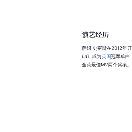
演艺经历
萨姆·史密斯在2012
La
》成为
英国
冠军单曲，
全英最佳MV两个奖项。