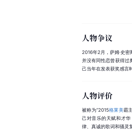
人物争议
2016年2月，萨姆·史
并没有同性恋曾获得过
己当年在发表获奖感言
人物评价
被称为“2015
格莱美
霸主
己对音乐的天赋和才华，
律、真诚的歌词和骚灵