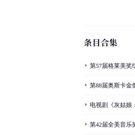
条
目
合
集
第57届格莱美
第88届奥斯卡金
电视剧《灰姑娘
第42届全美音乐