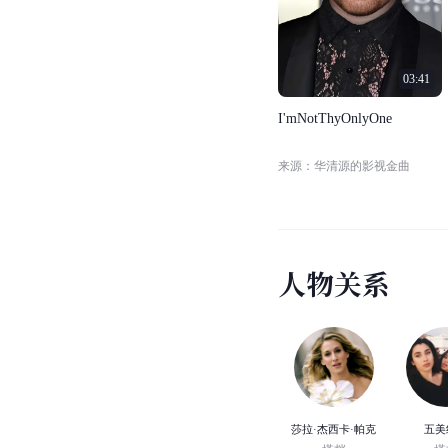
03:41
I
'
m
N
o
t
T
h
y
O
n
l
y
O
n
e
来源：华清源的影视金曲
人
物
关
系
莎拉·杰西卡·帕克
五美