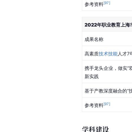
[
97
]
参考资料
2022年职业教育上
成果名称
高素质
技术技能
人才7
携手龙头企业，做实“
新实践
基于产教深度融合的“
[
97
]
参考资料
学科建设