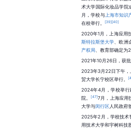
术大学国际化妆品学院
月，学校与
上海市知识
[
39
]
[
40
]
在校举行。
2020年1月，上海
斯特拉斯堡大学
、欧洲
产权局
、教育部确定为2
2021年10月26日，
2023年3月22日下午
[
贸大学长宁校区举行。
2024年4月，学校举
[
47
]
院。
7月，上海应用
大学与
闵行区
人民政府
2025年2月，学校技
用技术大学和宇树科技