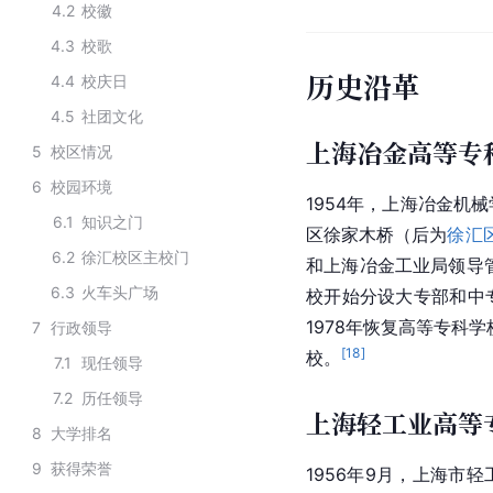
4.2
校徽
4.3
校歌
历史沿革
4.4
校庆日
4.5
社团文化
上海冶金高等专
5
校区情况
6
校园环境
1954年，上海冶金机
6.1
知识之门
区徐家木桥（后为
徐汇
6.2
徐汇校区主校门
和上海冶金工业局领导管
6.3
火车头广场
校开始分设大专部和中
1978年恢复高等专科
7
行政领导
[
18
]
校。
7.1
现任领导
7.2
历任领导
上海轻工业高等
8
大学排名
9
获得荣誉
1956年9月，上海市