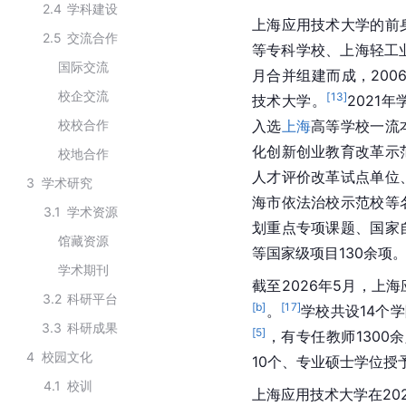
2.4
学科建设
上海应用技术大学的前
2.5
交流合作
等专科学校、上海轻工业
国际交流
月合并组建而成，200
校企交流
[
13
]
技术大学。
2021
校校合作
入选
上海
高等学校一流
化创新创业教育改革示
校地合作
人才评价改革试点单位
3
学术研究
海市依法治校示范校等
3.1
学术资源
划重点专项课题、国家
馆藏资源
等国家级项目130余项
学术期刊
截至2026年5月，上
3.2
科研平台
[b]
[
17
]
。
学校共设14个
3.3
科研成果
[
5
]
，有专任教师1300
4
校园文化
10个、专业硕士学位授
4.1
校训
上海应用技术大学在20