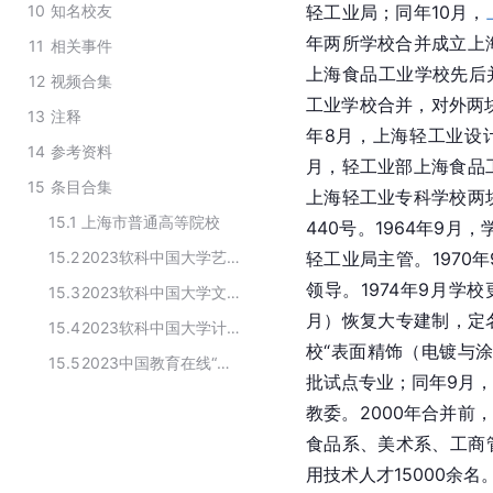
10
知名校友
轻工业局；同年10月，
年两所学校合并成立上
11
相关事件
上海食品工业学校先后并
12
视频合集
工业学校合并，对外两
13
注释
年8月，上海轻工业设
14
参考资料
月，轻工业部上海食品
15
条目合集
上海轻工业专科学校两
15.1
上海市普通高等院校
440号。1964年9月
15.2
2023软科中国大学艺术设计学专业排名
轻工业局主管。1970
领导。1974年9月学
15.3
2023软科中国大学文化产业管理专业排名
月）恢复大专建制，定名
15.4
2023软科中国大学计算机科学与技术专业排名
校“表面精饰（电镀与
15.5
2023中国教育在线“榜样力量”高招宣传创新本科高校
批试点专业；同年9月
教委。2000年合并前
食品系、美术系、工商
用技术人才15000余名