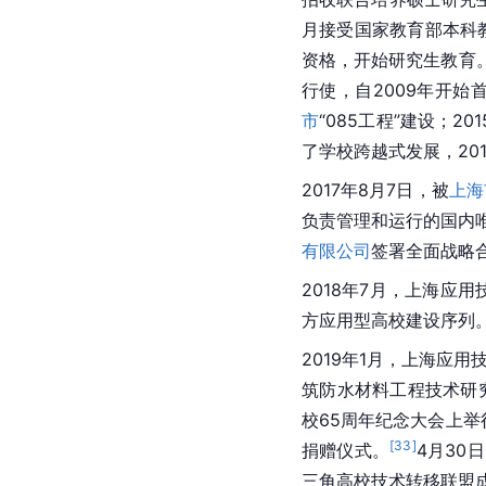
月接受国家教育部本科
资格，开始研究生教育
行使，自2009年开始
市
“085工程”建设；20
了学校跨越式发展，20
2017年8月7日，被
上海
负责管理和运行的国内
有限公司
签署全面战略
2018年7月，上海应
方应用型高校建设序列
2019年1月，上海应
筑防水材料工程技术研
校65周年纪念大会上举
[
33
]
捐赠仪式。
4月30
三角高校技术转移联盟