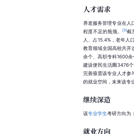
人才需求
养老服务管理专业在人
[
9
]
程度不足的瓶颈。
截
人、占15.4%，老年
教育领域全国高校共开设
余个、高职专科1600
建设便民生活圈3476
完善亟需该专业人才参
的就业空间，未来该专
继续深造
该
专业学生
考研方向为
就业方向