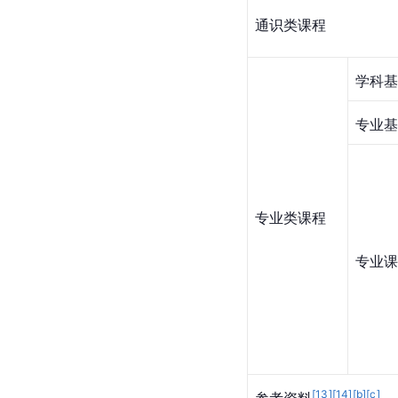
通识类课程
学科基
专业基
专业类课程
专业课
[
13
]
[
14
]
[b]
[c]