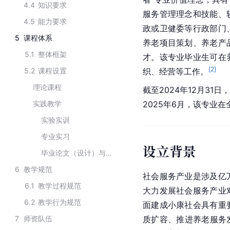
4.4
知识要求
服务管理理念和技能、
4.5
能力要求
政或卫健委等行政部门
5
课程体系
养老项目策划、养老产
5.1
整体框架
才。该专业毕业生可在
[
2
]
5.2
课程设置
织、经营等工作。
理论课程
截至2024年12月31
实践教学
2025年6月，该专业
实验实训
专业实习
设立背景
毕业论文（设计）与综合训练
6
教学规范
社会服务产业是涉及亿
6.1
教学过程规范
大力发展社会服务产业
6.2
教学行为规范
面建成小康社会具有重
7
师资队伍
质扩容、推进养老服务发