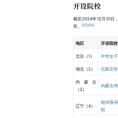
开设院校
截至2024年12月31
[
3
]
[
2
]
[a]
所。
地区
开设院校
北京（1）
中华女子
湖北（2）
石家庄学
内蒙古
内蒙古鸿
（2）
锦州医
辽宁（4）
院