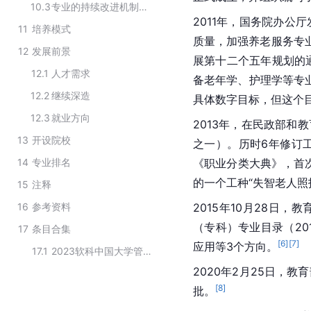
10.3
专业的持续改进机制要求
2011年，国务院办公
11
培养模式
质量，加强养老服务专
12
发展前景
展第十二个五年规划的
12.1
人才需求
备老年学、护理学等专
12.2
继续深造
具体数字目标，但这个
12.3
就业方向
2013年，在民政部和
13
开设院校
之一）。历时6年修订
14
专业排名
《职业分类大典》，首
的一个工种“失智老人照
15
注释
16
参考资料
2015年10月28
（专科）专业目录（2
17
条目合集
[
6
]
[
7
]
应用等3个方向。
17.1
2023软科中国大学管理学专业本科分类
2020年2月25日，
[
8
]
批。