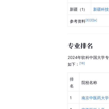
新疆（1）
新疆科技
[
3
]
[
2
]
[a]
参考资料
专业排名
2024年软科中国大学
[
18
]
如下：
排
院校名称
名
1
南京中医药大学