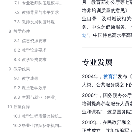
月，教育部办公厅等七
7.1
专业教师队伍规模与结构
培养培训质量的意见》
7.2
教师背景与水平要求
业目录，及时增设相关
7.3
教师发展制度环境
务、中医药健康服务、
8
教学条件
划
”、中国特色高水平
8.1
信息资源要求
8.2
教学设施要求
专业发展
8.3
教学经费要求
9
教学效果
2004年，
教育部
发布
9.1
教学成果
大类、公共服务类之下的
9.2
课堂教学效果
2006年，国务院办
9.3
生源与就业（创业）
培训提高养老服务人员
10
质量保障
业和课程”。这是国务
10.1
教学过程质量监控机制要求
2010年，在民政部和
10.2
毕业生跟踪反馈机制要求
正式成立，并组织编写了