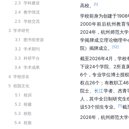
2.3
学科建设
[
1
]
高校。
2.4
教学情况
学校前身为创建于190
2.5
学校交流
2000年前后杭州教育
3
学术研究
2024年，杭州师范大学
3.1
图书馆资源
学揭牌成立理论物理中
[
12
]
院）揭牌成立。
3.2
学术期刊
3.3
科研平台
截至2026年4月，学
下设24个学院、2所直
3.4
学术成果
6个，专业学位博士授权
4
学校排名
权点26个；有教职工46
5
校园文化
院士、
长江
学者、杰青
5.1
校训
人，其中全日制研究生6
5.2
校徽
[
1
]
设53个招生专业。
截
5.3
校歌
2026年，杭州师范大学
5.4
校旗