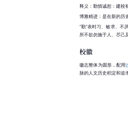
释义：勤慎诚恕：建校
博雅精进：是在新的历史
“勤”表时习、敏求、不
所不欲勿施于人、尽己
校徽
徽志整体为圆形，配用
脉的人文历史积淀和追