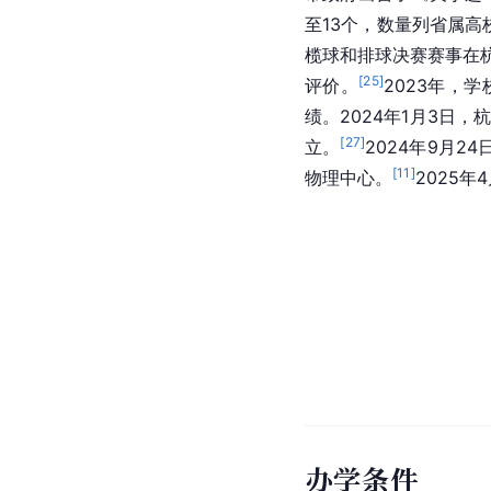
至13个，数量列省属高
榄球和排球决赛赛事在
[
25
]
评价。
2023年，
绩。2024年1月3日
[
27
]
立。
2024年9月2
[
11
]
物理中心。
2025
办学条件