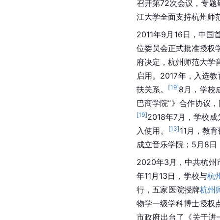
召开第72次会议，专
江大学全面支持杭州师
2011年9月16日，
位委员会正式批准授权
府决定，杭州师范大学
启用。2017年，入选
[
19
]
扶关系。
8月，学校
巴商学院”》合作协议
[
19
]
2018年7月，学
[
13
]
入使用。
11月，教
成立音乐学院；5月8
2020年3月，中共杭州
年11月13日，学校与
杭
行，五家医院授牌
杭州
物学一级学科博士授权
市政府出台了《关于进