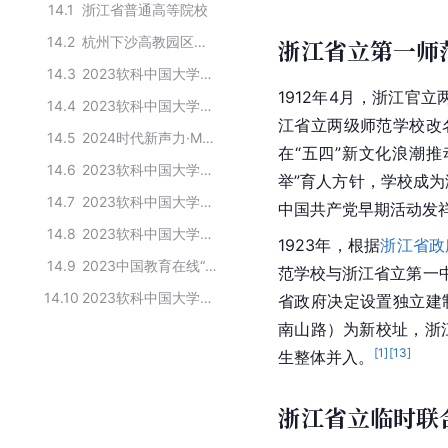
14.1
浙江省普通高等院校
14.2
杭州下沙高教园区入驻高校
浙江省立第一师
14.3
2023软科中国大学汉语言文学专业排名
1912年4月，浙江官
14.4
2023软科中国大学文化产业管理专业排名
江省立两级师范学校改
14.5
2024时代新声力·M计划配音大赛总决赛举办方
在“五四”新文化浪潮推
14.6
2023软科中国大学休闲体育专业排名
举”育人方针，学校成
14.7
2023软科中国大学学前教育专业排名
中国共产党早期活动发
14.8
2023软科中国大学计算机科学与技术专业排名
1923年，根据
浙江省政
14.9
2023中国教育在线“榜样力量”高招宣传创新本科高校
范学校与浙江省立第一中
14.10
2023软科中国大学旅游管理专业排名
省政府决定设置独立建
南山路
）为新校址，浙
[
1
]
[
13
]
生整体并入。
浙江省立临时联