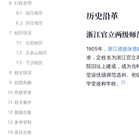
6
行政管理
历史沿革
6.1
现任领导
6.2
历任领导
浙江官立两级师
7
校区情况
7.1
仓前校区
1905年，
浙江巡抚
张曾
7.2
玉皇山校区
准，定校名为浙江官立两
7.3
下沙校区
院旧址上建成，成为当
8
校友情况
堂设优级师范选科、初级
9
校园风貌
[
1
]
学堂改称学校。
10
所获荣誉
11
相关事件
12
视频合集
13
参考资料
14
条目合集