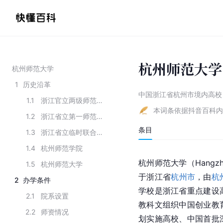
杭州师范大学
杭州师范大学
1
历史沿革
中国浙江省杭州市境内高校
1.1
浙江官立两级师范学堂
本词条依据抖音百科内
1.2
浙江省立第一师范学校
条目
1.3
浙江省立临时联合中学师范部
1.4
杭州师范学院
杭州师范大学（Hangzho
1.5
杭州师范大学
于浙江省
杭州市
，由
杭
2
办学条件
学校是浙江省重点建设
2.1
院系设置
教科文组织中国创业教
2.2
师资情况
划实施高校、中国首批