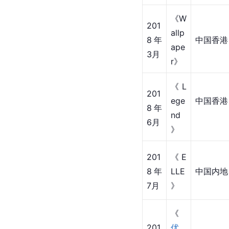
201
末
7年 
中国内地
画
9月
报
》
201
《
E
7年
LLE
中国内地
12
》
月
《W
201
allp
8年
中国香港
ape
3月
r》
《L
201
ege
中国香港