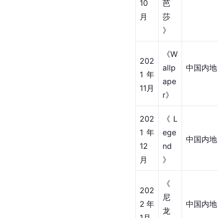
《
202
风
中国内地
1年
尚
8月
志
》
《
202
时
1年
尚
中国内地
10
芭
月
莎
》
《W
202
allp
中国内地
1年
ape
11月
r》