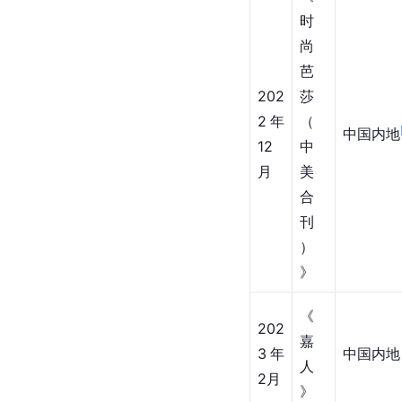
OG
2年
中国内地
UE
8月
》
202
《
2年
锦
中国内地
10
绣
月
》
《
时
尚
芭
202
莎
2年
（
中国内地
12
中
月
美