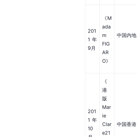
《M
ada
201
m 
中国内地
1年
FIG
9月
AR
O》
《
港
版
Mar
201
ie 
1年
Clar
中国香港
10
e21