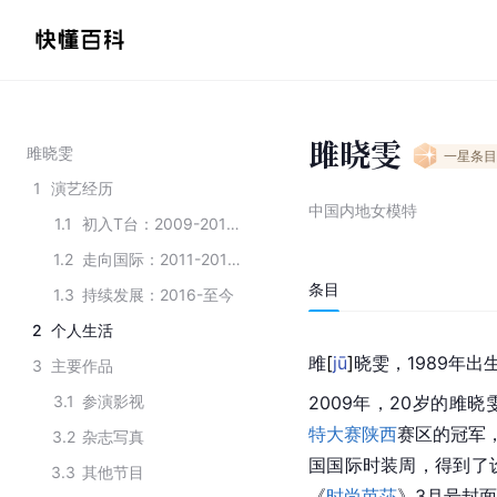
雎晓雯
雎晓雯
一星
条目
1
演艺经历
中国内地女模特
1.1
初入T台：2009-2010年
1.2
走向国际：2011-2015年
条目
1.3
持续发展：2016-至今
2
个人生活
雎
[
jū
]
晓雯，1989年出
3
主要作品
3.1
参演影视
2009年，20岁的雎
特大赛
陕西
赛区的冠军
3.2
杂志写真
国国际时装周，得到了
3.3
其他节目
《
时尚芭莎
》3月号封