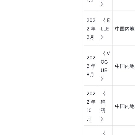
202
《L
1年
ege
中国内地
12
nd
月
》
《
202
尼
2年
中国内地
龙
1月
》
202
《E
2年
LLE
中国内地
2月
》
《V
202