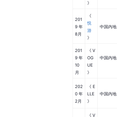
9年
ape
中国内地
2月
r》
《
时
201
尚
9年
中国内地
芭
3月
莎
》
《
201
悦
9年
中国内地
游
8月
》
201
《V