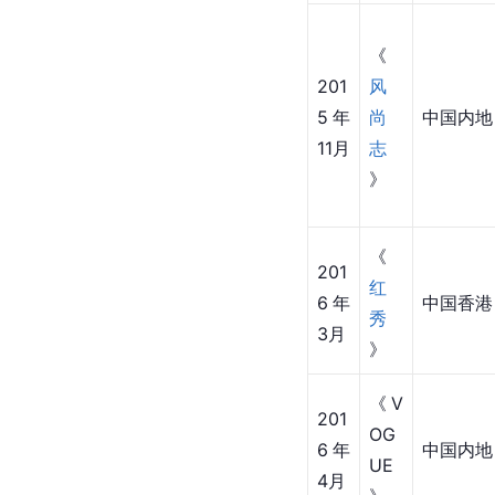
《
201
风
5年
尚
中国内地
11月
志
》
《
201
红
6年
中国香港
秀
3月
》
《V