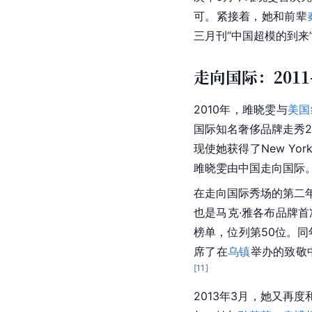
可。紧接着，她和前辈
三月刊“中国超模的到来
走向国际：2011-
2010年，雎晓雯与
美国
国际知名奢侈品牌走秀
现使她获得了New Yo
雎晓雯由中国走向国际
在走向国际秀场的第二
也是马克·雅各布品牌首
榜单，位列第50位。同
席了在
乌镇
举办的致敬中
[
11
]
2013年3月，她又再