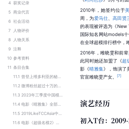
4
获奖记录
2010年，她签约位于
5
商业代言
周，为
爱马仕
、
高田贤
6
社会活动
的表现被评选为《New 
7
人物评价
国际知名网站model
8
人物关系
在全球超模排行榜中，雎
9
注释
2016年，雎晓雯和前辈
10
参考资料
此同时她还加盟了《
超
11
条目合集
影《
晴雅集
》，饰演了
[
7
]
11.1
曾登上维多利亚的秘密时尚秀的中国模特
官宣雎晓雯产女。
11.2
微博粉丝超过十万的职业模特
11.3
2023年三季度中国模特排名TOP20
演艺经历
11.4
电影《晴雅集》全部演员
11.5
2019LikeTCCAsia中国最美新面孔
初入T台：2009-
11.6
电影《超级名模2》主要演员