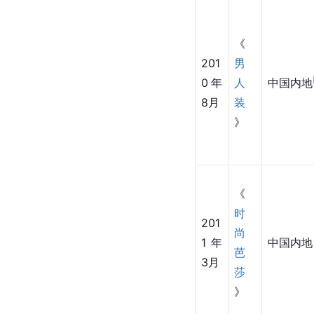
《
201
男
0年
人
中国内地
8月
装
》
《
时
201
尚
1年
中国内地
芭
3月
莎
》