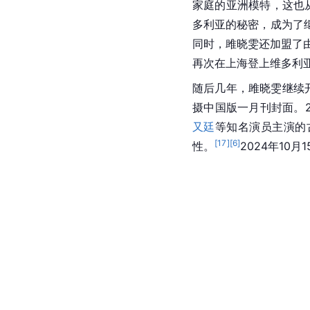
家庭的亚洲模特，这也
多利亚的秘密，成为了
同时，雎晓雯还加盟了
再次在上海登上维多利
随后几年，雎晓雯继续开
摄中国版一月刊封面。2
又廷
等知名演员主演的
[
17
]
[
6
]
性。
2024年10