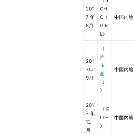
《m
201
ada
7年 
中国内地
me
7月
》
《Y
201
OH
7年
O！
中国内地
8月
GIR
L》
《
周