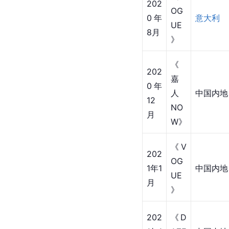
9年
OG
中国内地
10
UE
月
》
202
《E
0年
LLE
中国内地
2月
》
《V
202
OG
0年
意大利
UE
8月
》
《
202
嘉
0年
人
中国内地
12