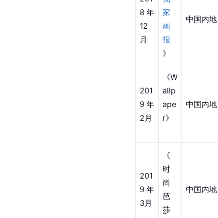
8年
nd
6月
》
201
《E
8年
LLE
中国内地
7月
》
《
201
优
8年
家
中国内地
12
画
月
报
》
《W
201
allp