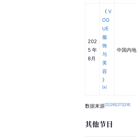
合
刊
）
》
《
202
嘉
3年
中国内地
人
2月
》
《
V
OG
UE
服
202
饰
5年
中国内地
与
8月