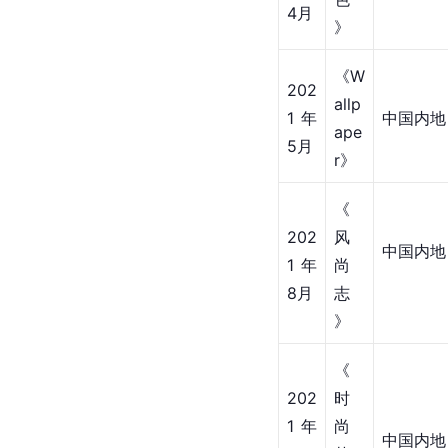
202
《E
1年
LLE
中国内地
3月
》
《
202
出
1年
中国内地
色
4月
》
《W
202
allp
1年
中国内地
ape
5月
r》