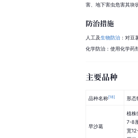
害、地下害虫危害其块
防治措施
人工及
生物防治
：对豆
化学
防治：使用
化学药
主要品种
[
18
]
品种名称
形态
植株
7-
早沙葛
宽1