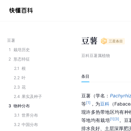
豆薯
豆薯
三星
条目
1
栽培历史
豆科豆薯属植物
2
形态特征
2.1
根
条目
2.2
叶
2.3
花
豆薯（学名：
Pachyrhi
2.4
果实及种子
[
1
]
等
，为
豆科
（Faba
3
物种分布
现许多热带地区均有种
3.1
世界分布
[
1
]
[
3
]
等地均有栽培
。豆
3.2
中国分布
排水良好、土层深厚肥