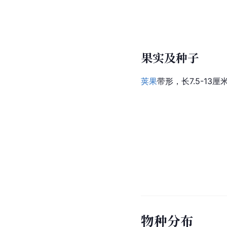
果实及种子
荚果
带形，长7.5-13
物种分布