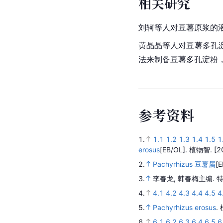
相关研究
刘轲
等人对豆薯原浆的
黄晶晶等人对豆薯
多孔
法来制备豆薯多孔淀粉
参
考
资
料
1.
1.1
1.2
1.3
1.4
1.5
1
erosus
[EB/OL].
植物智.
[2
2.
Pachyrhizus 豆薯属
[E
3.
李春龙, 韩春梅主编.
特
4.
4.1
4.2
4.3
4.4
4.5
4
5.
Pachyrhizus erosus
.
6.
6.1
6.2
6.3
6.4
6.5
6