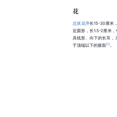
花
总状花序
长15-30厘
近圆形，长1.5-2厘
具线形、向下的长耳，
[
1
]
于顶端以下的腹面
。