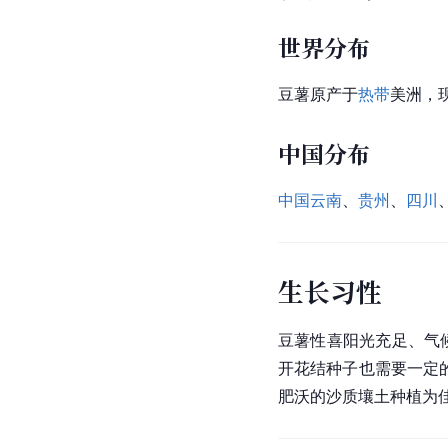
世界分布
豆薯原产于
热带
美洲，
中国分布
中国云南
、
贵州
、
四川
生长习性
豆薯性喜阳光充足、气
开花结种子也需要一定
肥沃的沙质
壤土
种植为