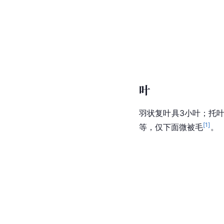
叶
羽状
复叶
具3小叶；
托
[
1
]
等，仅下面微被毛
。