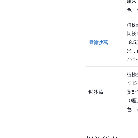
厘米
色。
植株
间长
顺德沙葛
18
米，
750
植株
长1
迟沙葛
宽8
10
色，