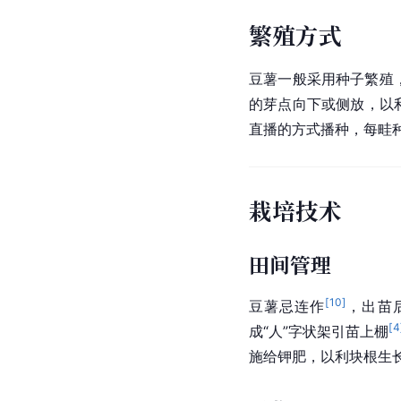
繁殖方式
豆薯一般采用种子繁殖
的芽点向下或侧放，以
直播的方式播种，每畦
栽培技术
田间管理
[
10
]
豆薯忌连作
，出苗
[
4
成“人”字状架引苗上棚
施给钾肥，以利块根生