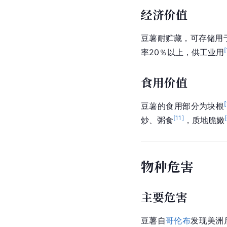
经济价值
豆薯耐贮藏，可存储用
[
率20％以上，供工业用
食用价值
[
豆薯的食用部分为块根
[
11
]
[
炒、粥食
，质地脆嫩
物种危害
主要危害
豆薯自
哥伦布
发现美洲