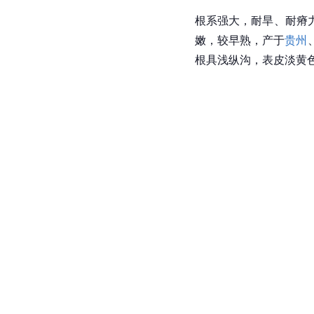
根系强大，耐旱、耐瘠
嫩，较早熟，产于
贵州
根具浅纵沟，表皮淡黄