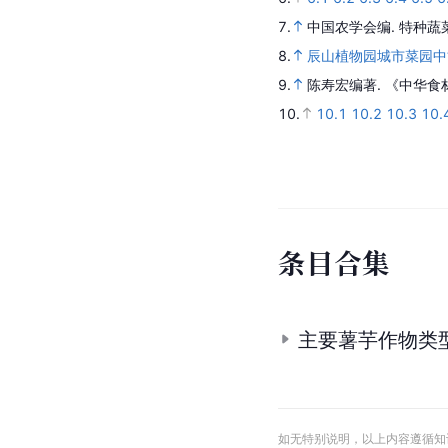
7.
中国农学会编.
特种蔬
8.
辰山植物园城市菜园中
9.
陈寿宏编著.
《中华食
10.
10.1
10.2
10.3
10.
条
目
合
集
主要薯芋作物类
如无特别说明，以上内容遵循知识共享