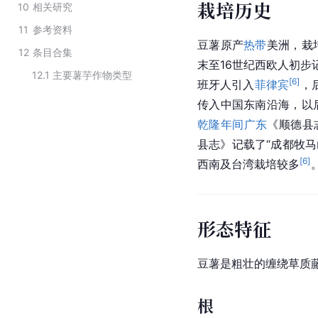
栽培历史
10
相关研究
11
参考资料
豆薯原产
热带
美洲
，栽
12
条目合集
末至16世纪西欧人初步
12.1
主要薯芋作物类型
[
6
]
班牙人
引入
菲律宾
，
传入
中国
东南沿海，以
乾隆年间
广东
《顺德县
县志》记载了“成都牧马
[
6
]
西南及
台湾
栽培较多
形态特征
豆薯是粗壮的缠绕草质
根