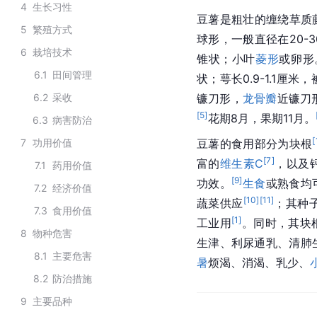
4
生长习性
豆薯是粗壮的缠绕草质
5
繁殖方式
球形，一般直径在20-
6
栽培技术
锥状；小叶
菱形
或卵形
6.1
田间管理
状；萼长0.9-1.1
6.2
采收
镰刀形，
龙骨瓣
近镰刀
[
5
]
花期8月，果期11月。
6.3
病害防治
[
7
功用价值
豆薯的食用部分为块根
[
7
]
富的
维生素C
，以及
7.1
药用价值
[
9
]
功效。
生食
或熟食均
7.2
经济价值
[
10
]
[
11
]
蔬菜供应
；其种
7.3
食用价值
[
1
]
工业用
。同时，其块
8
物种危害
生津、利尿通乳、清肺
8.1
主要危害
暑
烦渴、消渴、乳少、
8.2
防治措施
9
主要品种