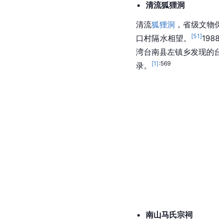
清流
狐狸洞
清流
狐狸洞
，省级文物
[
51
]
口村
隔水相望。
19
湾
台南县
左镇
乡发现的
[
1
]
:569
录。
南山马氏宗祠