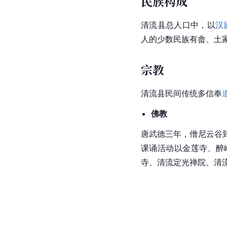
民族构成
清流县总人口中，以
汉
人的少数民族有畲、土
宗教
清流县民间传统多信奉
佛教
唐武德三年，僧尼云谷
课诵活动以金莲寺、醉
寺、清流定光禅院、清