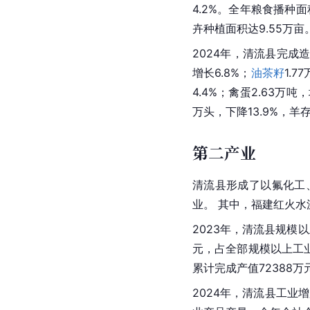
4.2%。全年粮食播种面
卉种植面积达9.55万亩
2024年，清流县完成造
增长6.8%；
油茶籽
1.
4.4%；禽蛋2.63万吨
万头，下降13.9%，羊存
第二产业
清流县形成了以氟化工
业。 其中，
福建
红火水
2023年，清流县规模以
元，占全部规模以上工业
累计完成产值72388万
2024年，清流县工业