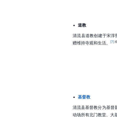
道教
清流县
道教
创建于宋淳
[
7
]
:
赠维持寺观和生活。
基督教
清流县
基督教
分为基督
动场所有北门教堂、大