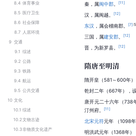
8.4
体育事业
[
11
]
秦，属
闽中郡
。
8.5
医疗卫生
[
12
]
汉，属闽越。
8.6
社会保障
[
7
]
:
东汉
，属会稽南郡。
8.7
人居环境
[
12
]
三国
，属
建安郡
。
9
交通
[
12
]
晋，为新罗县。
9.1
综述
9.2
公路
隋唐至明清
9.3
铁路
隋开皇（581～600年
9.4
航运
9.5
公共交通
乾封二年（667年），
10
文化
唐开元二十六年（738
[
11
]
10.1
综述
汀州府。
10.2
文物古迹
北宋
元符
元年 （109
10.3
非物质文化遗产
明洪武元年（1368年