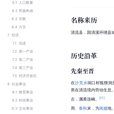
6.1
人口数量
6.2
民族构成
名称来历
6.3
宗教
6.4
方言
清流县，因清溪环绕县
7
经济
7.1
综述
7.2
第一产业
历史沿革
7.3
第二产业
7.4
第三产业
先秦至晋
7.5
经济开发区
在
沙芜乡
洞口村狐狸洞
8
社会事业
类在清流境内劳动生息
8.1
教育事业
[
11
]
古，属
黄连
峒。
8.2
科技事业
周、
春秋
末，为
闽越
地
8.3
文化事业