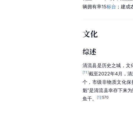
辆拥有率15
标台
；建成
文化
综述
清流县是历史之城，文
[
11
]
截至2022年4月，
个，市级非物质文化保
魁”是清流县幸存下来
[
1
]
:570
鱼千。