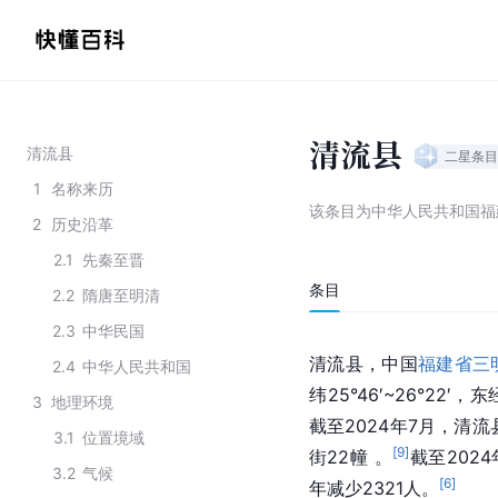
清流县
清流县
二星
条目
1
名称来历
该条目为
中华人民共和国福
2
历史沿革
2.1
先秦至晋
条目
2.2
隋唐至明清
2.3
中华民国
清流县，中国
福建省
三
2.4
中华人民共和国
纬25°46′~26°22′，
3
地理环境
截至2024年7月，清
3.1
位置境域
[
9
]
街22幢 。
截至202
3.2
气候
[
6
]
年减少2321人。