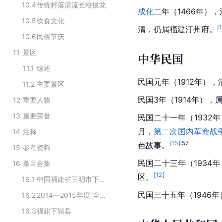
10.4
传统村落清流长校拔龙
成化
二年（1466年）
10.5
饮食文化
[
清，仍属福建汀州府。
10.6
民俗节庆
11
景区
中华民国
11.1
综述
民国元年（1912年），
11.2
主要景区
民国3年（1914年），
12
重要人物
13
重要荣誉
民国二十一年（1932
月，
第二次国内革命战
14
注释
[
15
]
:57
色故事。
15
参考资料
民国二十三年（1934
16
条目合集
[
12
]
区。
16.1
中国福建省三明市下辖行政区划
民国三十五年（1946
16.2
2014—2015年度“全国平安渔业示范县”名单
16.3
福建下辖县