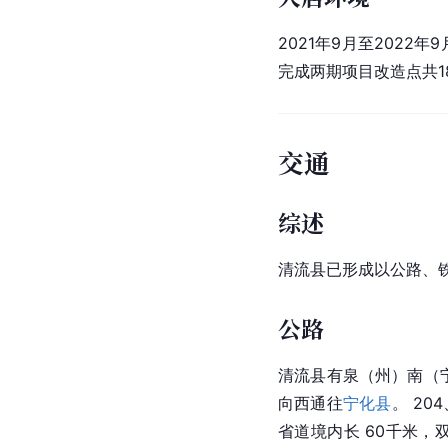
2021年9月至202
完成两期项目改造点共18
交通
综述
清流县已形成以公路、
公路
清流县有泉（州）南（
向西通往
宁化县
。 20
省道境内长 60千米，