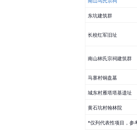
南山马氏宗祠
东坑建筑群
长校红军旧址
南山林氏宗祠建筑群
马寨村铜盘墓
城东村雁塔塔基遗址
黄石坑村翰林院
*仅列代表性项目，参