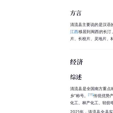
方言
清流县主要说的是汉语
江西
移居到闽西的长汀
片、
长校
片、灵地片、
经济
综述
清流县是全国
南方
重点
[
11
]
乡”称号。
传统优势
化工、林产化工、轻纺
2021年，清流县全县实