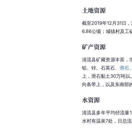
土地资源
截至2019年12月31日
6.86公顷；
城镇村
及工矿
矿产资源
清流县矿藏资源丰富，
铅、锌、石英石、
滑石
上，滑石
黏土
30万吨
向条带上，以及东南部
水资源
清流县多年平均径流量1
水村
有温泉7处，日总流