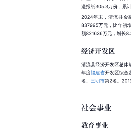
送报纸305.3万份，累计
2024年末，清流县金
837995万元，比年初
额821636万元，增长8
经济开发区
清流县经济开发区总体规
年度
福建省
开发区综合
名、
三明市
第2名。20
社会事业
教育事业