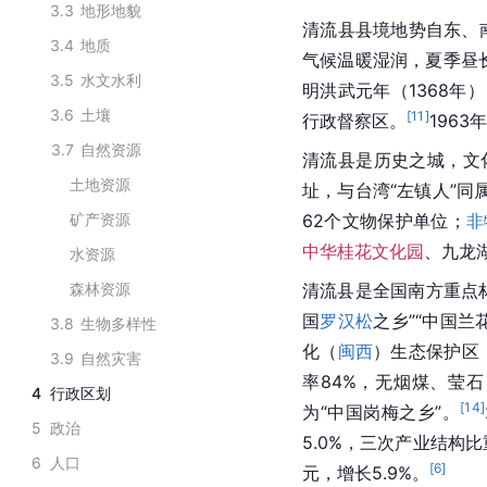
3.3
地形地貌
清流县县境地势自东、
3.4
地质
气候温暖湿润，夏季昼
3.5
水文水利
明洪武元年（1368年
3.6
土壤
[
11
]
行政督察区。
196
3.7
自然资源
清流县是历史之城，文
土地资源
址，与台湾“左镇人”同
矿产资源
62个文物保护单位；
非
中华桂花文化园
、九龙
水资源
森林资源
清流县是全国南方重点林
国
罗汉松
之乡”“中国兰
3.8
生物多样性
化（
闽西
）生态保护区
3.9
自然灾害
率84%，无烟煤、莹石
4
行政区划
[
14
]
为“中国岗梅之乡”。
5
政治
5.0%，三次产业结构比重
6
人口
[
6
]
元，增长5.9%。