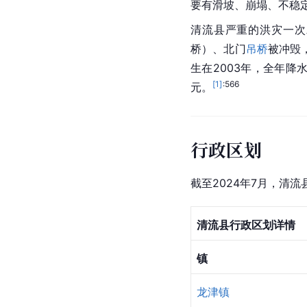
要有滑坡、崩塌、不稳
清流县严重的
洪灾
一次
桥
）、北门
吊桥
被冲毁
生在2003年，全年降水
[
1
]
:566
元。
行政区划
截至2024年7月，清流
清流县行政区划详情
镇
龙津镇