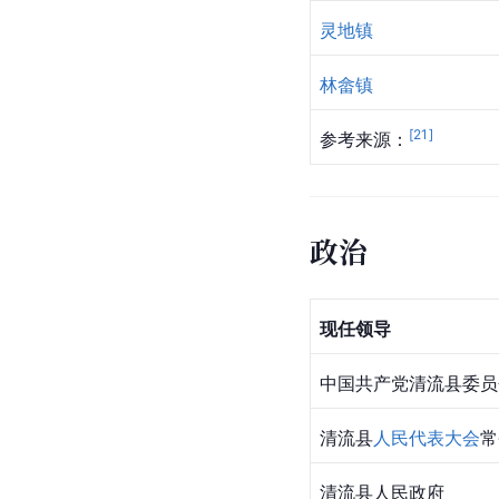
灵地镇
林畲镇
[
21
]
参考来源：
政治
现任领导
中国共产党清流县委员
清流县
人民代表大会
常
清流县人民政府