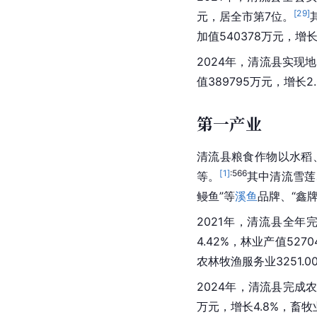
[
29
]
元，居全市第7位。
加值540378万元，增长9.
2024年，清流县实现地
值389795万元，增长2.
第一产业
清流县粮食作物以水稻
[
1
]
:566
等。
其中清流雪莲
鳗鱼”等
溪鱼
品牌、“鑫牌
2021年，清流县全年
4.42%，林业产值5270
农林牧渔服务业3251.0
2024年，清流县完成农
万元，增长4.8%，畜牧