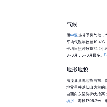
气候
属
中亚
热带季风气候
，
平均气温
年较差
19.4
平均
日照
时数1574.2
[
1
3~6月，5~6月最多。
地形地貌
清流县县境地势自东、
地
零星并以低山为主的
自西向东呈阶梯状抬高
坊乡
，海拔1705.7米