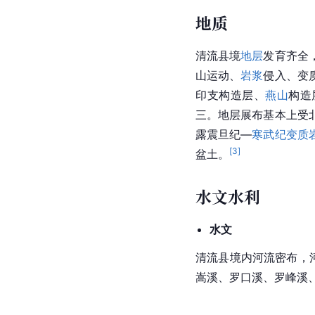
地质
清流县境
地层
发育齐全
山运动、
岩浆
侵入、变
印支构造层、
燕山
构造
三。地层展布基本上受
露震旦纪—
寒武纪
变质
[
3
]
盆土。
水文水利
水文
清流县境
内河
流密布，
嵩溪
、罗口溪、罗峰溪