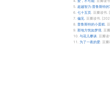
4.
爱，不可能
.
豆瓣读书
5.
超越智力:普鲁斯特的
6.
七十五页
.
豆瓣读书.
7.
偏见
.
豆瓣读书.
[202
8.
普鲁斯特的小蛋糕
.
豆
9.
那地方恍如梦境
.
豆瓣
10.
与花儿攀谈
.
豆瓣读
11.
为了一夜的爱
.
豆瓣