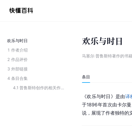
欢乐与时日
欢乐与时日
1
作者介绍
马塞尔·普鲁斯特著作的书
2
作品评价
3
外部链接
条目
4
条目合集
4.1
普鲁斯特创作的相关作品
《欢乐与时日》是由
译
于1896年首次由卡尔
说，展现了作者独特的