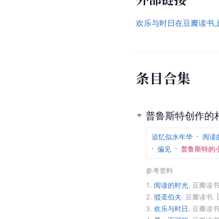
欢乐与时日在豆瓣读书
条
目
合
集
普鲁斯特创作的
追忆似水年华
阅读
偏见
普鲁斯特的
参考资料
1.
阅读的时光
.
豆瓣读书
2.
驳圣伯夫
.
豆瓣读书.
3.
欢乐与时日
.
豆瓣读书