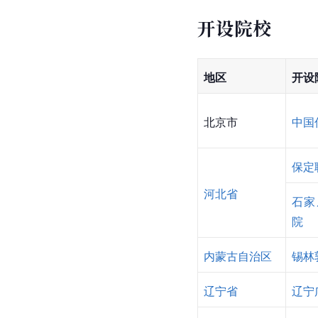
开设院校
地区
开设
北京市
中国
保定
河北省
石家
院
内蒙古自治区
锡林
辽宁省
辽宁