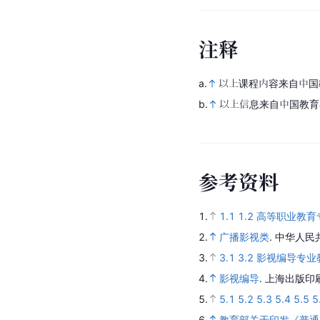
注
释
a.
以上课程内容来自中国
b.
以上信息来自中国教育
参
考
资
料
1.
1.1
1.2
高等职业教育
2.
广播影视类
.
中华人民
3.
3.1
3.2
影视编导专业
4.
影视编导
.
上海出版印
5.
5.1
5.2
5.3
5.4
5.5
5
6.
教育部关于印发《普通