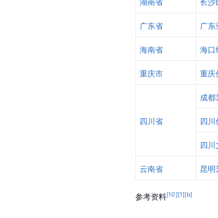
湖南省
长沙
广东省
广东
海南省
海口
重庆市
重庆
成都
四川省
四川
四川
云南省
昆明
[
10
]
[
1
]
[b]
参考资料