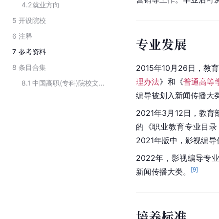
4.2
就业方向
5
开设院校
6
注释
专业发展
7
参考资料
8
条目合集
2015年10月26日，教
理办法
》和《
普通高等
8.1
中国高职(专科)院校文化艺术类专业
编导被划入新闻传播大类
2021年3月12日，教
的《职业教育专业目录
2021年版中，影视编导
2022年，影视编导专
[
9
]
新闻传播大类。
培养标准