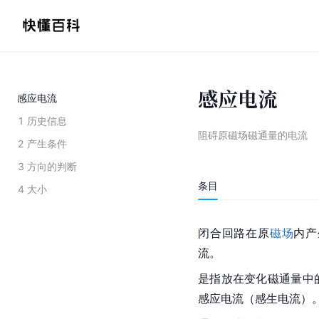
感应电流
感应电流
1
历史信息
阻碍原磁场磁通量的电流
2
产生条件
3
方向的判断
条目
4
大小
闭合回路在原
磁场
内产
流。
是指放在变化磁通量中
感应电流（感生电流）