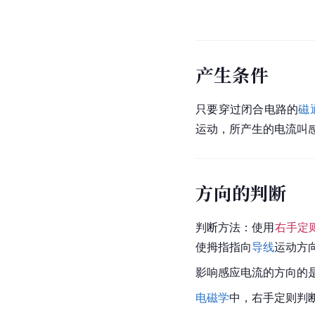
产生条件
只要穿过闭合电路的
磁
运动，所产生的电流叫
方向的判断
判断方法：使用
右手定
使拇指指向
导线
运动方
影响感应电流的方向的
电磁学
中，右手定则判