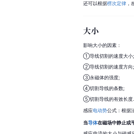
还可以根据
楞次定律
，
大小
影响大小的因素：
①导线切割的速度大小;
②导线切割的速度方向;
③永磁体的强度;
④切割导线的条数;
⑤切割导线的有效长度.
感应
电动势
公式：根据
当
导体
在磁场中静止或
感应电流的大小与磁感