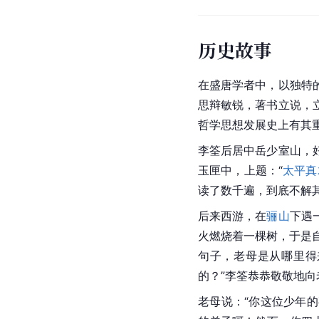
历史故事
在盛唐学者中，以独特
思辩敏锐，著书立说，
哲学思想发展史上有其
李筌后居中岳少室山，
玉匣中，上题：“
太平真
读了数千遍，到底不解
后来西游，在
骊山
下遇
火燃烧着一棵树，于是
句子，老母是从哪里得
的？”李筌恭恭敬敬地
老母说：“你这位少年