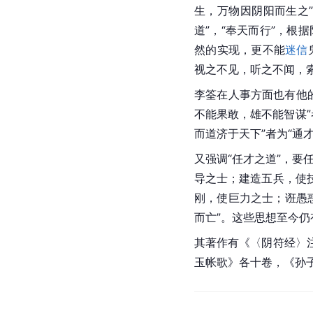
生，万物因阴阳而生之
道”，“奉天而行”，根
然的实现，更不能
迷信
视之不见，听之不闻，
李筌在人事方面也有他的
不能果敢，雄不能智谋”
而道济于天下”者为“通才
又强调“任才之道”，
导之士；建造五兵，使
刚，使巨力之士；诳愚
而亡”。这些思想至今
其著作有《〈阴符经〉
玉帐歌》各十卷，《孙