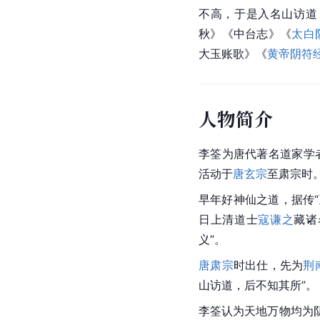
不高，于是入名山访道
秋》《中台志》《
太白
大玉账歌》《
黄帝阴符
人物简介
李筌为
唐代
著名
道家
学
活动于
唐玄宗
至肃宗时
早年好神仙之道，据传
日上清道士
寇谦之
藏诸
义”。
唐肃宗
时出仕，先为
荆
山访道，后不知其所”。
李筌认为天地万物均为