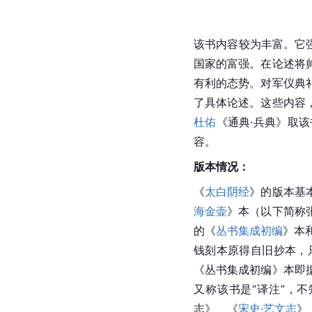
该书内容较为丰富。它
国家的富强。在论述将
有利的态势。对军仪典
了具体论述。这些内容
杜佑
《通典·兵典》取
容。
版本情况：
《
太白阴经
》的版本基
海金壶
》本（以下简称
的《
丛书集成初编
》本
钱刻本原得自旧抄本，
《丛书集成初编》本即
又称该书是“译注”，
志》、《
宋史·艺文志
》