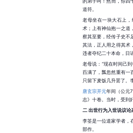
的弟子呵！然而，你四
道符。
老母坐在一块大石上，
术；上有神仙抱一之道
察其至要，经传子史不
其法，正人用之得其术
违者夺纪二十本命，日
老母说：“现在时间己
舀满了，瓢忽然重有一
只留下麦饭几升罢了。
唐玄宗
开元
年间（公元7
志》十卷。当时，受到
二 出世行为入世说议论
李筌是一位
道家
学者，
部作。