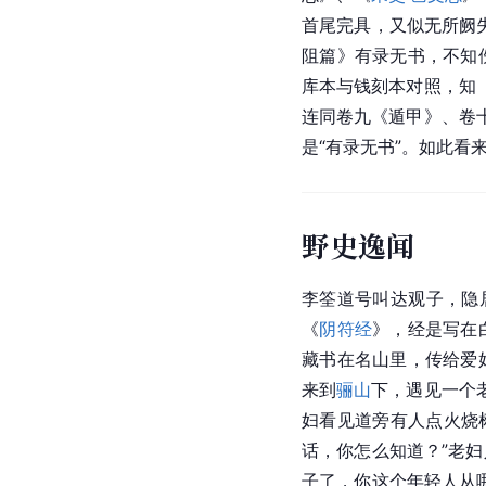
首尾完具，又似无所阙
阻篇》有录无书，不知
库本与钱刻本对照，知
连同卷九《遁甲》、卷
是“有录无书”。如此看
野史逸闻
李筌道号叫达观子，隐
《
阴符经
》，经是写在
藏书在名山里，传给爱
来到
骊山
下，遇见一个
妇看见道旁有人点火烧
话，你怎么知道？”老
子
了，你这个年轻人从