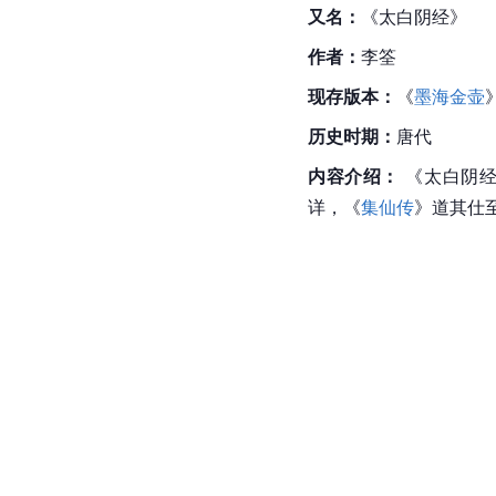
又名：
《太白阴经》
作者：
李筌
现存版本：
《
墨海金壶
历史时期：
唐代
内容介绍：
 《太白阴
详，《
集仙传
》道其仕