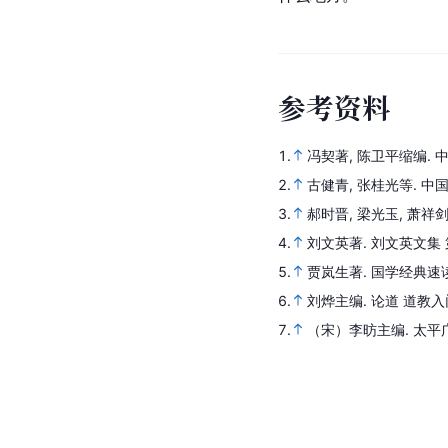
参
考
资
料
1.
冯契著, 陈卫平缩编.
2.
古健青, 张桂光等.
中
3.
郝时晋, 梁光玉, 萧
4.
刘文英著.
刘文英文集 
5.
贾岚生著.
国学经典速
6.
刘烨主编.
论道 道教入
7.
（宋）李昉主编.
太平