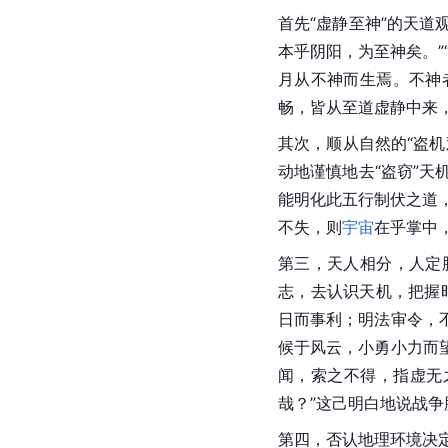
首先“虚静至神”的天
道
本乎阴阳，为至神矣。”
月从不神而生焉。不神
畅，皆从至道虚静中来
其次，顺从自然的“盗机
动地谨慎地去“盗窃”
天
能明化此五行制伏之道
不失，则
宇宙
在乎掌中
第三，天人相分，人定
志，去认识天机，把握
日而事利；明法审令，
候于风云，小勇小力而
闻，索之不得，指虚无
哉？”这己明白地说战
第四，否认地理环境决