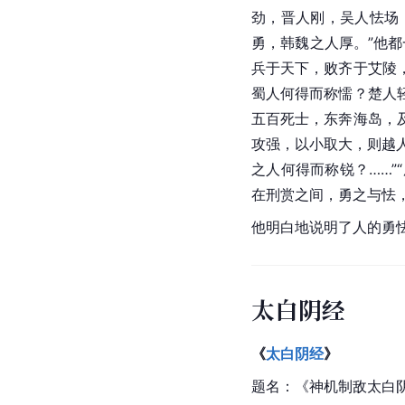
劲，晋人刚，吴人怯场
勇，韩魏之人厚。”他都
兵于天下，败齐于艾陵
蜀人何得而称懦？楚人
五百
死士
，东奔海岛，
攻强，以小取大，则越
之人何得而称锐？……
在刑赏之间，勇之与怯，
他明白地说明了人的勇
太白阴经
《
太白阴经
》
题名：《
神机制敌太白