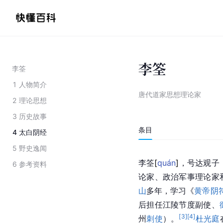
李筌
李筌
1
人物简介
唐代道家思想理论家
2
理论思想
3
历史故事
条目
4
太白阴经
5
野史逸闻
李
筌
[
quán
]
，号达观子
6
参考资料
论家、政治军事理论家
山
多年，学习《
黄帝阴
后担任江陵节度副使、
[
3
]
[
4
]
州
刺使
）。
杜光庭