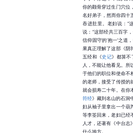
你的
颧骨
穿过生门
穴位
名好弟子，然而你四十五
吞进肚里。老妇说：“
说：“这部经共三百字
信仰固守的‘抱一’之
果真正理解了这部《阴
五经和《
史记
》都算不
人，不能让他看见。所
于他们的职位和使命不
的老师，接受了传授的
就会损寿二十年。在你
符经
》藏到名山的
石洞
妇从袖子里拿出一个
葫
等李筌回来，老妇已经
人才，还著有《中台志
什么地方。