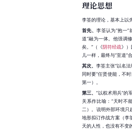
理论思想
李筌的理论，基本上以
首先、
李筌认为“抱一”就
道”融为一体。他强调
矣。”（《
阴符经疏
》）
儿一样，最终与“至道”
其次、
李筌主张“以名法
同时要“任贤使能，不
第一）。
第三、
“以权术用兵”
关系作比喻：“天时不
二）。说明外部环境只
地形拟订作战方案（李
天的人性，也没有不变