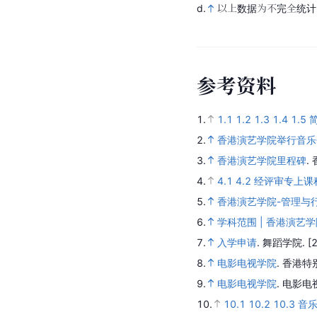
d.
以上数据为不完全统计
参
考
资
料
1.
1.1
1.2
1.3
1.4
1.5
2.
香港演艺学院举行音乐
3.
香港演艺学院里程碑
.
4.
4.1
4.2
经评审专上课
5.
香港演艺学院-管理与
6.
学科范围 | 香港演艺
7.
入学申请
.
舞蹈学院.
[
8.
电影电视学院
.
香港特
9.
电影电视学院
.
电影电
10.
10.1
10.2
10.3
音