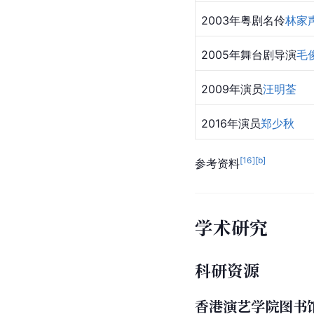
2003年粤剧名伶
林家
2005年舞台剧导演
毛
2009年演员
汪明荃
2016年演员
郑少秋
[
16
]
[b]
参考资料
学术研究
科研资源
香港演艺学院图书