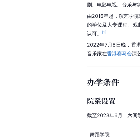
剧、电影电视、音乐与
由2016年起，演艺学
的学位及大专课程。
戏
[
1
]
认可。
2022年7月8日晚，
音乐家在
香港赛马会
演
办学条件
院系设置
截至2023年6月，六
舞蹈学院