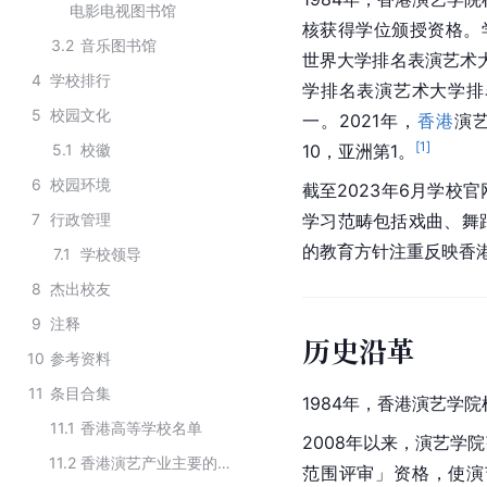
电影电视图书馆
核获得学位颁授资格。学
3.2
音乐图书馆
世界大学排名表演艺术大
4
学校排行
学排名表演艺术大学排
5
校园文化
一。2021年，
香港
演
[
1
]
5.1
校徽
10，亚洲第1。
6
校园环境
截至2023年6月学校
7
行政管理
学习范畴包括戏曲、舞
的教育方针注重反映香
7.1
学校领导
8
杰出校友
9
注释
历史沿革
10
参考资料
11
条目合集
1984年，香港演艺学
11.1
香港高等学校名单
2008年以来，演艺学
11.2
香港演艺产业主要的演艺机构
范围评审」资格，使演