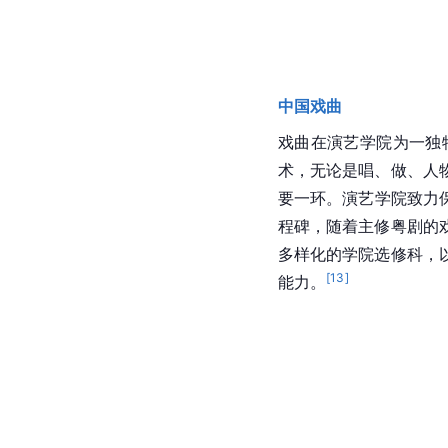
中国戏曲
戏曲在演艺学院为一独
术，无论是唱、做、人
要一环。演艺学院致力
程碑，随着主修
粤剧
的
多样化的学院选修科，
[
13
]
能力。