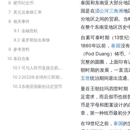
泰国和东南亚大部分地
6
硬币纪念币
国是在
湄公河三角洲
地
7
美元兑泰铢汇率
分地区之间的贸易。当
8
相关事件
在整个东南亚地区历史
8.1
金融危机
自素可泰时期（13世纪
8.2
索罗斯狙击泰铢
1860年以前，
泰国
没
9
参考资料
（Pod Duang）
10
条目合集
完整的圆圈，上面印有
10.1
可与人民币直接交易的货币种类
朝时期的发展，一直流通
10.2
2022年全球外汇即期交易使用排名
五世
统治期间退出流通
10.3
东南亚国家的法定货币
曼谷王朝拉玛四世时期
足需求，而且假币也很普
币是字母和图案设计的
章，第一种纸币最初分
在19世纪之前，
泰国
的