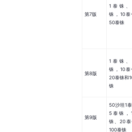
1泰铢、
第7版
铢，10
50泰铢
1泰铢、
铢，10
第8版
20泰铢和1
铢
50沙坦1
5泰铢，
第9版
铢、20