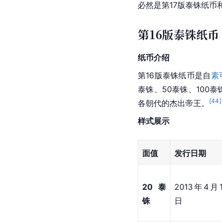
币的不同面值，2018
必然是第17版泰铢纸币
第16版泰铢纸币
纸币介绍
第16版泰铢纸币是自
素
泰铢、50泰铢、100
[
44
]
各朝代的杰出帝王。
样式展示
面值
发行日期
20泰
2013年4月
铢
日