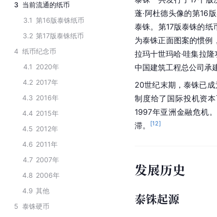
3
当前流通的纸币
蓬·阿杜德头像的第16
3.1
第16版泰铢纸币
泰铢。第17版泰铢的纸
3.2
第17版泰铢纸币
为泰铢正面图案的惯例，
4
纸币纪念币
拉玛十世玛哈·哇集拉隆
4.1
2020年
中国建筑工程总公司承
4.2
2017年
20世纪末期，泰铢已成
4.3
2016年
制度给了国际投机资本
1997年亚洲金融危
4.4
2015年
[
12
]
滞。
4.5
2012年
4.6
2011年
4.7
2007年
发展历史
4.8
2006年
4.9
其他
泰铢起源
5
泰铢硬币