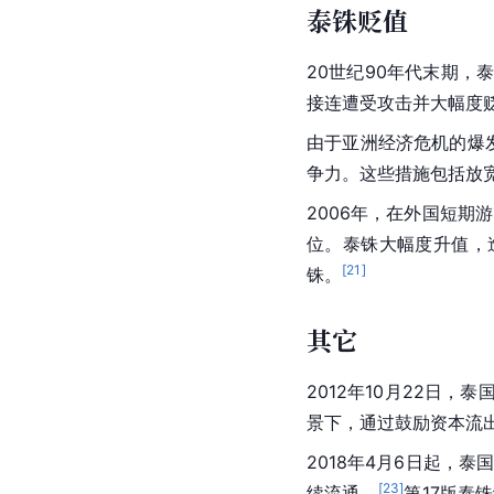
泰铢贬值
20世纪90年代末期
接连遭受攻击并大幅度贬
由于亚洲经济危机的爆发
争力。这些措施包括放
2006年，在外国短期
位。泰铢大幅度升值，
[
21
]
铢。
其它
2012年10月22日
景下，通过鼓励资本流
2018年4月6日起，
[
23
]
续流通。
第17版泰