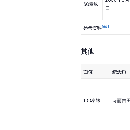
2006年
普密蓬登基60周年纪念
纪念币
介绍
2006年是泰国普密蓬
铢纪念钞的正面是，普密蓬·阿
业。
样式展示
面值
发行日期
2006年6月
60泰铢
日