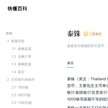
泰铢
泰铢
三星
条目
1
发展历史
该条目为
泰国的官方货币
，
1.1
泰铢起源
1.2
兑换汇率
条目
1.3
泰铢贬值
1.4
其它
泰铢（英文：Thailand
2
已经发行的纸币
货币，主要包含主币单位
2.1
1到5版
银行泰国银行负责发行以
2.2
6到10版
1000铢等面额不等的纸
2.3
11到15版
泰铢一共发行了17个