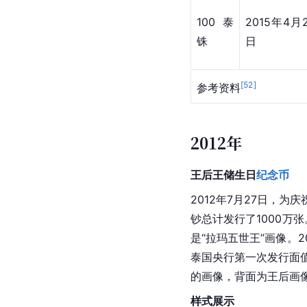
三，是女王储。当天，
为诗琳通公主殿下的圣
张，通过
商业银行
提供
样式展示
面值
发行日期
100泰
2015年4月
铢
日
[
52
]
参考资料
2012年