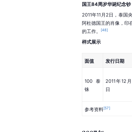
100泰
2012年7月2
铢
日
[
54
]
[
55
]
参考资料
2011年
国王84周岁华诞纪念钞
2011年11月2日，
阿杜德国王的肖像，印
[
48
]
的工作。
样式展示
面值
发行日期