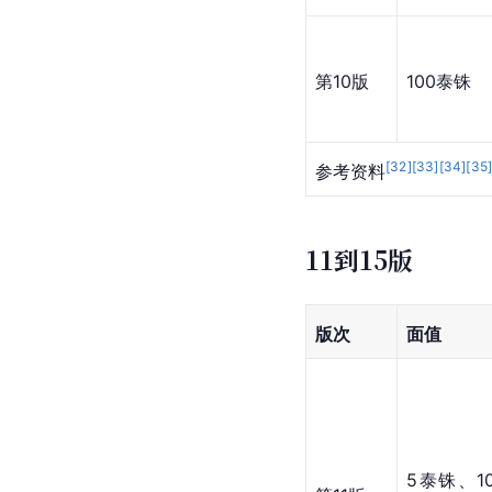
100泰铢
第10版
100泰铢
[
32
]
[
33
]
[
34
]
[
35
参考资料
11到15版
版次
面值 