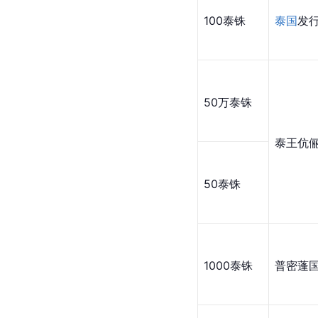
[
60
]
参考资料
其他
面值
纪念币
100泰铢
诗丽吉王