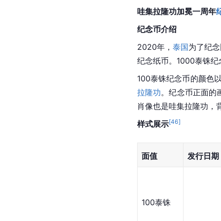
2020年
哇集拉隆功加冕一周年
纪念币介绍
2020年，
泰国
为了纪念
纪念纸币。1000泰铢纪
100泰铢纪念币的颜
拉隆功
。纪念币正面的画
肖像也是哇集拉隆功，背
[
46
]
样式展示
面值
发行日期
100泰铢