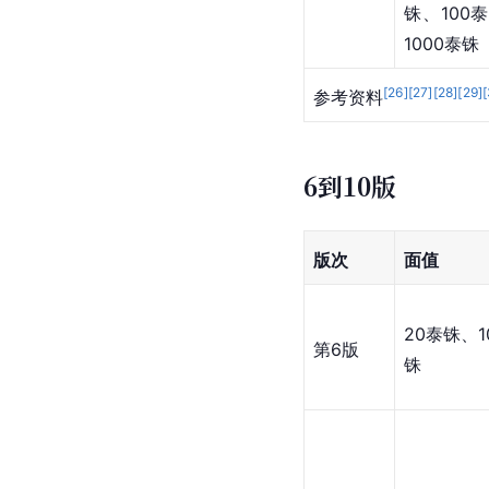
铢、100
1000泰铢
[
26
]
[
27
]
[
28
]
[
29
]
[
参考资料
6到10版
版次
面值 
20泰铢、1
第6版
铢