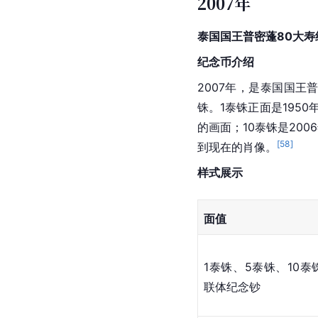
100泰
2011年12月
铢
日
[
57
]
参考资料
2007年
泰国国王普密蓬80大寿
纪念币介绍
2007年，是泰国国王
铢。1泰铢正面是195
的画面；10泰铢是20
[
58
]
到现在的肖像。