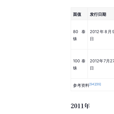
王后王储生日
纪念币
2012年7月27日，
钞总计发行了1000万
是“拉玛五世王”画像。
泰国央行第一次发行面
的画像，背面为王后画
样式展示
面值
发行日期
80泰
2012年8月
铢
日