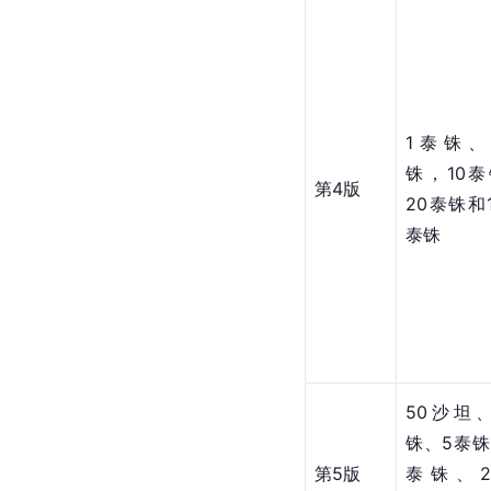
1泰铢、
铢，10
第4版
20泰铢和1
泰铢
50沙坦
铢、5泰铢
第5版
泰铢、2