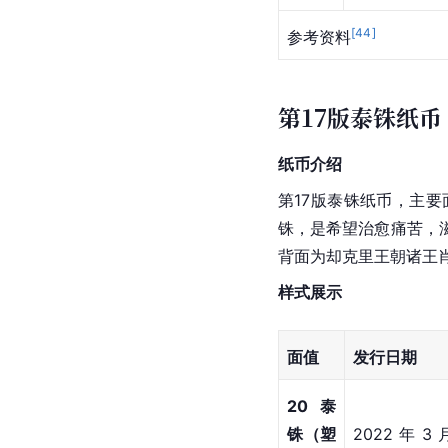
[
44
]
参考资料
第17版泰铢纸币
纸币介绍
第17版泰铢纸币，主要面
铢，是希望治愈痛苦，
背面为却克里王朝诸王
样式展示
面值
发行日期
20泰