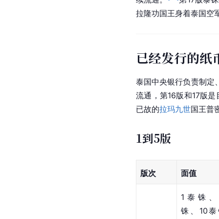
拉隆功国王身着泰国空
已经发行的纸
泰国中央银行负责制定
流通，第16版和17版
已故的
拉玛九世
国王普
1到5版
版次
面值 
1泰铢、
铢、10