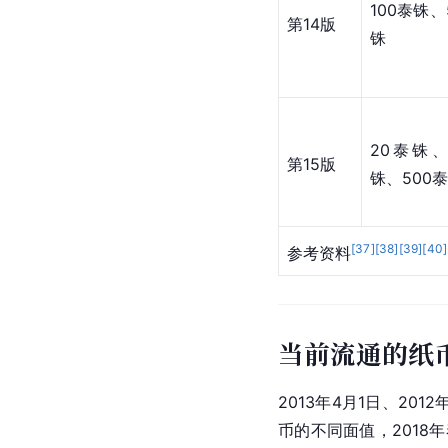
100泰铢、
第14版
铢
20泰铢、
第15版
铢、500泰
[
37
]
[
38
]
[
39
]
[
40
]
参考资料
当前流通的纸
2013年4月1日、2012