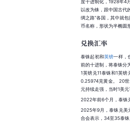
度十进制化，1928年4月
以改为铢，跟中国古代
绸之路”各国，其中就
币名称，形状为半椭圆
兑换汇率
泰铢起初和
英镑
一样，
前的十进制，将泰铢分为
1英镑兑11泰铢和1英
0.25974克黄金。
元持续走强，当时1美元
2022年前6个月，泰
2025年9月，泰铢兑美
合会表示，34至35泰