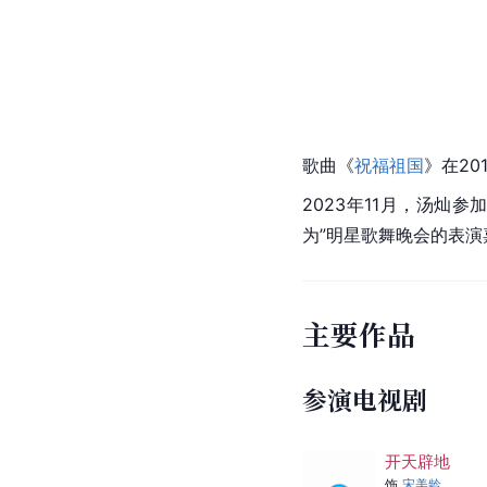
歌曲《
祝福祖国
》在20
2023年11月，汤灿
为”明星歌舞晚会的表演
主要作品
参演电视剧
开天辟地
饰
宋美龄