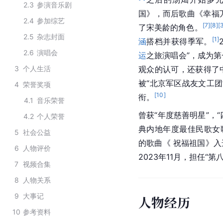
2.3
参演音乐剧
国
》，而后歌曲《
幸福
2.4
参加综艺
[
7
]
[
8
]
[
了宋美龄的角色。
2.5
杂志封面
[
1
]
涵
搭档并获得季军。
2.6
演唱会
运
之旅演唱会”，成为
3
个人生活
观众的认可，还获得了
被“北京军区战友文工团
4
荣誉奖项
[
10
]
衔。
4.1
音乐荣誉
曾获“年度慈善明星”，“
4.2
个人荣誉
典内地年度最佳民歌女
5
社会公益
的歌曲《 祝福祖国》入
6
人物评价
2023年11月，担任“第
7
视频合集
8
人物关系
9
大事记
人物经历
10
参考资料