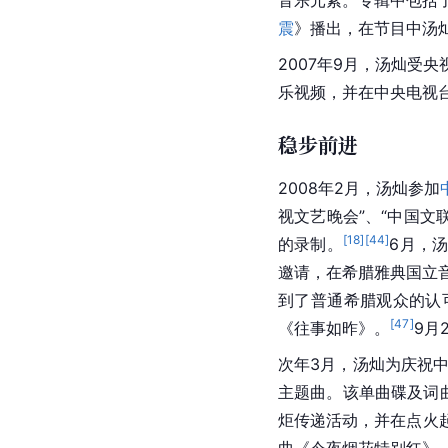
音乐元素。专辑中包括
震
》播出，在节目中汤
2007年9月，汤灿受
乐视频，并在中央电视
稳步前进
2008年2月，汤灿参加
视文艺晚会”、“中国文
[
18
]
[
44
]
的录制。
6月，
邀请，在希腊雅典国立音
到了普通希腊观众的认
[
47
]
《往事如昨》。
9月
次年3月，汤灿为庆祝
主题曲。该单曲碟及词曲
炬传递活动，并在点火