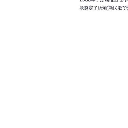
歌奠定了汤灿"新民歌"