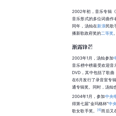
2002年初，音乐专辑
音乐形式的多位词曲作
同年，汤灿在
新浪
民歌
播新歌政府奖的
二等奖
渐露锋芒
2003年1月，汤灿参加
音乐榜中榜最受欢迎音
DVD，其中包括了歌
在6月发行了录音室专辑
通专辑奖。同时，汤灿
2004年1月，参加
中央
得第七届“金玛格杯”
中
[
6
]
歌女歌手奖。
而后又