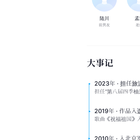
陆川
孟
前男友
老
大
事
记
2023年 · 担
担任“第八届四季柚
2019年 · 作品
歌曲《祝福祖国》入
2010年 · 入