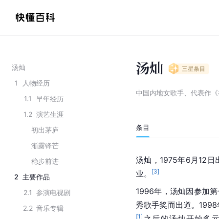
汤灿
汤灿
三星
条目
1
人物经历
中国内地女歌手、代表作《
1.1
早年经历
1.2
演艺生涯
条目
初出茅庐
渐露锋芒
汤灿，1975年6月1
稳步前进
[
3
]
业。
2
主要作品
1996年，汤灿因参加
2.1
参演电视剧
秀歌手奖而出道。199
2.2
音乐专辑
[
1
]
之后的汤灿开始多