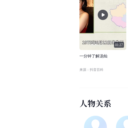
01:27
一
分
钟
了
解
汤
灿
来源：抖音百科
人
物
关
系