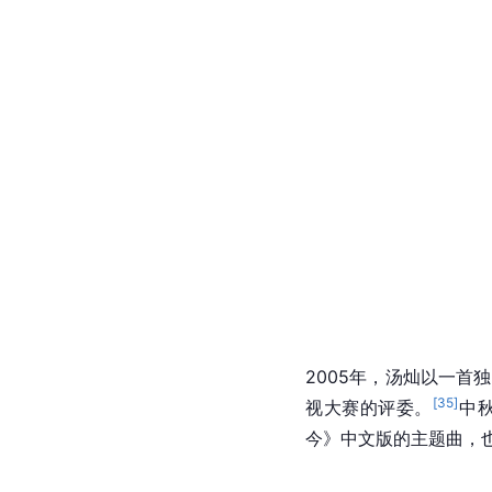
2005年，汤灿以一首
[
35
]
视大赛的评委。
中
今》中文版的主题曲，