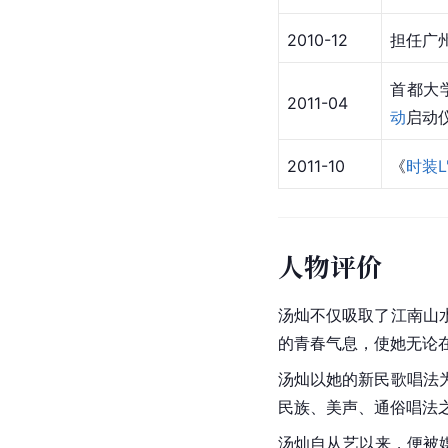
2010-12
担任广
首都大
2011-04
动
启动
2011-10
《
时装L'
人物评价
汤灿不仅吸取了江南山
的青春气息，使她无论
汤灿以她的新民歌唱法
民族、美声、通俗唱法之
汤灿自从艺以来，便被