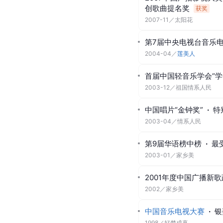
创歌曲提名奖
获奖
2007-11
／
太阳花
第7届中央电视台音乐
2004-04
／
莲美人
首届中国轻音乐学会“学
2003-12
／
祖国情系人民
中国唱片“金钟奖”
·
特
2003-04
／
情系人民
第9届华语榜中榜
·
最
2003-01
／
家乡美
2001年度中国广播新
2002
／
家乡美
中国音乐电视大赛
·
银
1998
／
好梦成真