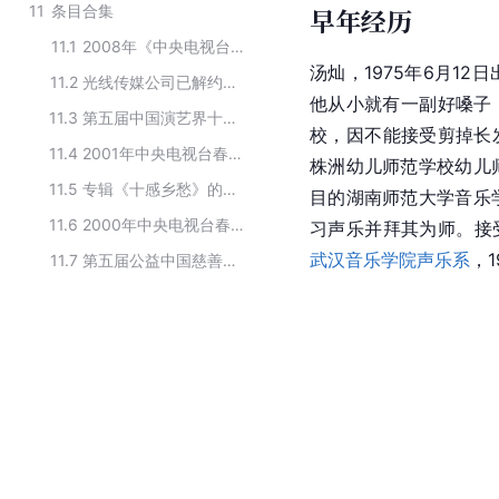
11
条目合集
早年经历
11.1
2008年《中央电视台新春公益晚会》主要演员
汤灿，1975年6月12
11.2
光线传媒公司已解约艺人
他从小就有一副好嗓子，
11.3
第五届中国演艺界十大孝子
校，因不能接受剪掉长
11.4
2001年中央电视台春节联欢晚会的主要演员
株洲幼儿师范学校幼儿
11.5
专辑《十感乡愁》的主创人员
目的湖南师范大学音乐
11.6
2000年中央电视台春节联欢晚会参演嘉宾
习声乐并拜其为师。接
武汉音乐学院声乐系
，
11.7
第五届公益中国慈善节社会责任明星候选名单