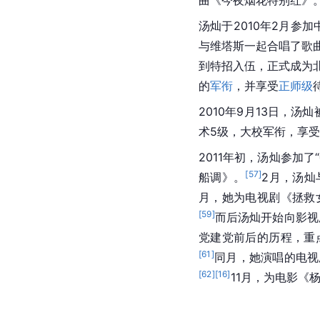
曲《今夜烟花特别红》
汤灿于2010年2月参
与维塔斯一起合唱了歌
到特招入伍，正式成为
的
军衔
，并享受
正师级
2010年9月13日，
术5级，大校军衔，享
2011年初，汤灿参加
[
57
]
船调》。
2月，汤灿
月，她为电视剧《拯救
[
59
]
而后汤灿开始向影视
党建党前后的历程，重
[
61
]
同月，她演唱的电视
[
62
]
[
16
]
11月，为电影《