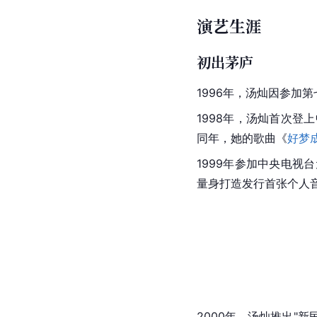
演艺生涯
初出茅庐
1996年，汤灿因参加
1998年，汤灿首次
同年，她的歌曲《
好梦
1999年参加中央电视
量身打造发行首张个人
2000年，汤灿推出"新