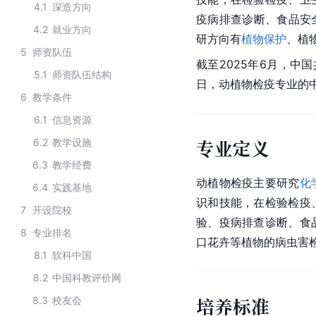
4.1
深造方向
疫病排查诊断、食品安
4.2
就业方向
研方向有
植物保护
、植
5
师资队伍
截至2025年6月，中国
5.1
师资队伍结构
日，动植物检疫专业的中国
6
教学条件
6.1
信息资源
专业定义
6.2
教学设施
6.3
教学经费
动植物检疫主要研究
化
6.4
实践基地
识和技能，在检验检疫
7
开设院校
验、疫病排查诊断、食
8
专业排名
口花卉等植物的病虫害
8.1
软科中国
8.2
中国科教评价网
培养标准
8.3
校友会