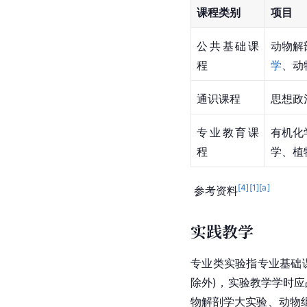
课程类别
项目
公共基础课
动物解
程
学
、动
通识课程
思想政
专业教育课
有机化
程
学、
植
[
4
]
[
1
]
[a]
 参考资料
实践教学
专业类实验指专业基础
除外)，实验教学学时
物解剖学大实验、动物