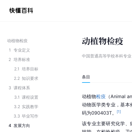
动植物检疫
动植物检疫
1
专业定义
中国普通高等学校本科专业
2
培养标准
2.1
培养目标
条目
2.2
知识要求
3
课程体系
动植物
检疫
（Animal 
3.1
课程设置
动物医学类专业，基本
3.2
实践教学
[
1
]
码为090403T。
3.3
毕业写作
该专业主要研究化学、
4
发展方向
技能，在检验检疫、卫