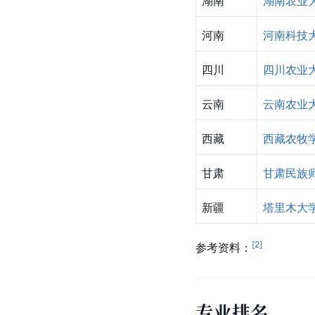
湖南
湖南农业
河南
河南科技
四川
四川农业
云南
云南农业
西藏
西藏农牧
甘肃
甘肃民族
新疆
塔里木大
[
2
]
参考资料：
专业排名