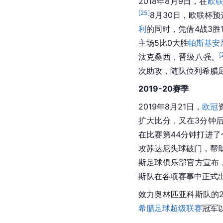
2018年8月9日，在
欧
[
25
]
8月30日，
欧联杯
预
利
的同时，凭借4战3胜
主场5比0大胜
帕斯基安
[
汰
克桑西
，晋级八强。
次助攻，随队位列希腊
2019-20赛季
2019年8月21日，
欧冠
扩大比分，又在3分钟
在比赛第44分钟打进
攻
苏达尼
头球破门，帮
斯足球俱乐部
官方宣布
斯队
在各项赛事中正式出
效力
奥林匹亚科斯队
的
希腊足球超级联赛
冠军