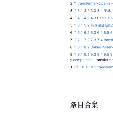
2.
transfermarkt_danie
3.
3.1
3.2
3.3
3.4
奥林
4.
4.1
4.2
4.3
Daniel Po
5.
5.1
5.2
恭喜波登斯以5
6.
6.1
6.2
6.3
6.4
6.5
6
7.
7.1
7.2
7.3
7.4
trans
8.
8.1
8.2
Daniel Poden
9.
9.1
9.2
9.3
9.4
9.5
9
y competition
.
transferm
10.
10.1
10.2
transfer
条
目
合
集