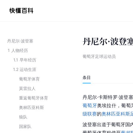
丹尼尔·波登
丹尼尔·波登塞
1
人物经历
葡萄牙足球运动员
1.1
早年经历
1.2
运动生涯
条目
葡萄牙体育
莫雷拉人
丹尼尔·卡斯特罗·波登塞（Da
重返葡萄牙体育
葡萄牙
奥埃拉什
，
葡萄
奥林匹亚科斯
级联赛
的
奥林匹亚科斯
狼队
波登塞出道于葡萄牙国内
国家队
葡萄牙体育
租借至
葡超