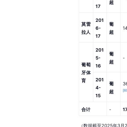
超
17
201
莫雷
葡
6-
1
拉
人
超
17
201
葡
5-
-
超
葡萄
16
牙体
201
育
葡
3
4-
[
6
超
15
合计
-
1
（数据截至2025年3月