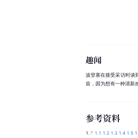
趣闻
波登塞在接受采访时谈
齿，因为想有一种清新
参
考
资
料
1.
1.1
1.2
1.3
1.4
1.5
1