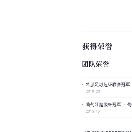
获得荣誉
团队荣誉
希腊足球超级联赛冠军
2019-20
葡萄牙超级杯冠军
·
葡
2015-16