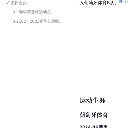
[
6
]
[
8
]
入
葡萄牙体育B队
。
8
条目合集
8.1
葡萄牙足球运动员
8.2
2021-2022赛季英超联赛伍尔弗汉普顿流浪者队球员名单
运动生涯
葡萄牙体育
2014-16赛季