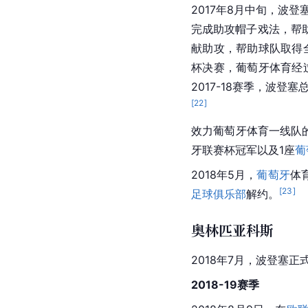
2017年8月中旬，波
完成助攻
帽子戏法
，帮
献助攻，帮助球队取得全
杯
决赛，
葡萄牙体育
经
2017-18赛季，波
[
22
]
效力葡萄牙体育一线队的
牙联赛杯
冠军以及1座
葡
2018年5月，
葡萄牙
体
[
23
]
足球俱乐部
解约。
奥林匹亚科斯
2018年7月，波登塞
2018-19赛季