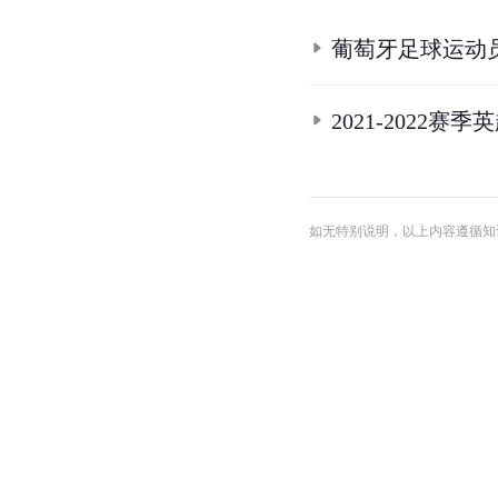
葡萄牙足球运动
2021-202
如无特别说明，以上内容遵循知识共享