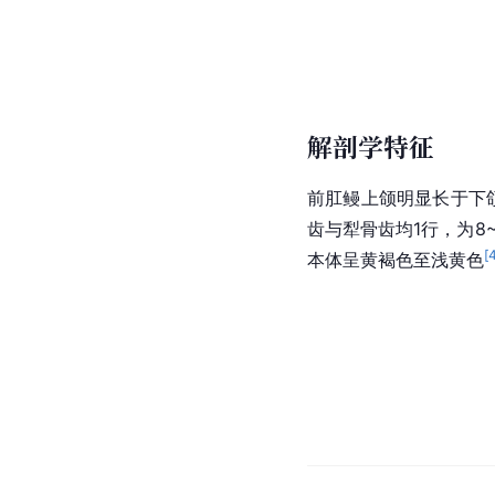
解剖学特征
前肛鳗上颌明显长于下
齿与
犁骨齿
均1行，为8
[
本体呈黄褐色至浅黄色