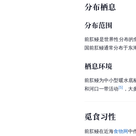
分布栖息
分布范围
前肛鳗是世界性分布的
国前肛鳗通常分布于东
栖息环境
前肛鳗为中小型暖水底
[
5
]
和河口一带活动
，大多
觅食习性
前肛鳗在近海
食物网
中