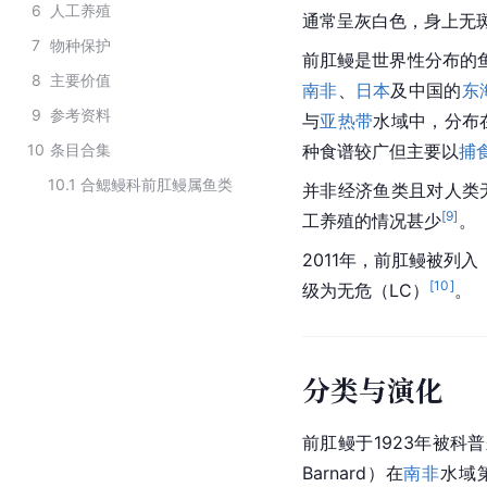
6
人工养殖
通常呈灰白色，身上无
7
物种保护
前肛鳗是世界性分布的
8
主要价值
南非
、
日本
及中国的
东
9
参考资料
与
亚热带
水域中，分布在
10
条目合集
种食谱较广但主要以
捕
10.1
合鳃鳗科前肛鳗属鱼类
并非经济鱼类且对人类
[
9
]
工养殖的情况甚少
。
2011年，前肛鳗被列
[
10
]
级为无危（LC）
。
分类与演化
前肛鳗于1923年被科普
Barnard）在
南非
水域