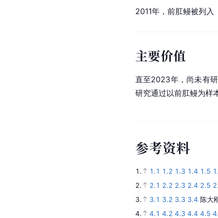
2011年，前肛鳗被列
主要价值
直至2023年，尚未
研究通过以前肛鳗为样
参
考
资
料
1.
1.1
1.2
1.3
1.4
1.5
1
2.
2.1
2.2
2.3
2.4
2.5
2
3.
3.1
3.2
3.3
3.4
陈大刚
4.
4.1
4.2
4.3
4.4
4.5
4