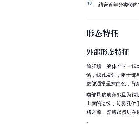
[
13
]
。结合近年分类倾向
形态特征
外部形态特征
前肛鳗一般体长14~49
鳞，鳃孔发达，躯干部
腹部通常呈灰白色，背
吻部具皮质突起且为钝
上唇的边缘；前鼻孔位
鳍之前，臀鳍起点则在
。