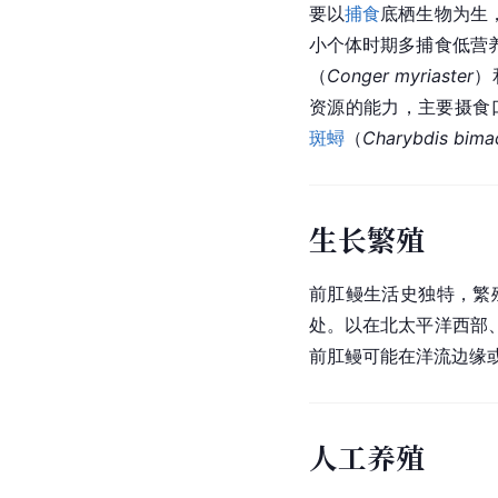
要以
捕食
底栖生物为生
小个体时期多捕食低营
（
Conger myriaster
）
资源的能力，主要摄食
斑蟳
（
Charybdis bima
生长繁殖
前肛鳗生活史独特，繁
处。以在
北
太平洋
西部
前肛鳗可能在洋流边缘
人工养殖