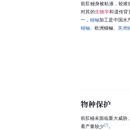
前肛鳗身被粘液，较难
对其的
生物学
和遗传背
一，
鳗鲡
加工是中国水
鳗鲡
、
欧洲鳗鲡
、
美洲
物种保护
前肛鳗未面临重大威胁
[
7
]
看产量较少
。