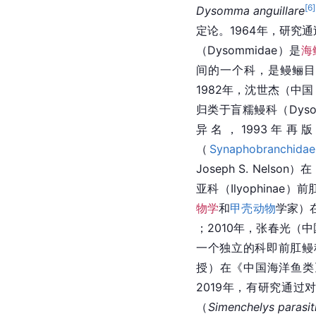
[
6
]
Dysomma
anguillare
定论。1964年，研究
（Dysommidae）是
海
间的一个科，是鳗鲡目
1982年，沈世杰（中
归类于盲糯鳗科（Dyso
异名，1993年
（
Synaphobranchidae
Joseph S. Nelso
亚科（Ilyophinae）
物学
和
甲壳动物
学家）
；2010年，张春光（
一个独立的科即前肛鳗
授）在《中国海洋鱼类
2019年，有研究通过
（
Simenchelys parasit