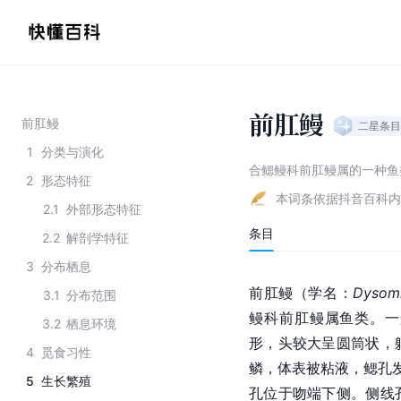
前肛鳗
前肛鳗
二星
条目
1
分类与演化
合鳃鳗科前肛鳗属的一种鱼
2
形态特征
本词条依据抖音百科内
2.1
外部形态特征
条目
2.2
解剖学特征
3
分布栖息
前肛鳗（学名：
Dysomm
3.1
分布范围
鳗科前肛鳗属鱼类。一般
3.2
栖息环境
形，头较大呈圆筒状，
4
觅食习性
鳞，体表被粘液，鳃孔
5
生长繁殖
孔位于吻端下侧。侧线