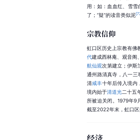
用：如：血血红、雪雪
[
7
了；“疑”的读音类似泥
宗教信仰
虹口
区历史上宗教有佛
代
建成西林庵、观音阁
航仙观
次第建立；伊斯兰
通州路清真寺，八一三事
清
咸丰
十年后传入境内
境内始于
清道光
二十五
所被迫关闭。1979年9
截至2022年末，
虹口区
经济