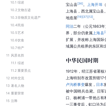
10.1
综述
[
36
]
宝山县
。
上海开埠
（
10.2
文物古迹
上海县，
西北
属宝山县
[
19
]
[
37
]
[
12
]
10.3
非物质文化遗产
地造屋
。
10.4
民俗
同治
二年（公元186
[
10.5
艺术
界，部分仍隶属
上海县
扩展，并改称上海国际
10.6
饮食
域属公共租界的东区和
10.7
特产
11
风景名胜
中华民国时期
11.1
综述
11.2
重要景点
1912年，经江苏省署
上海特别市改置所辖1
12
对外交流
卢沟桥事变
爆发，
日本
13
著名人物
被中国哨兵击毙。日军
14
重要荣誉
口、杨树浦一带抢占有
15
注释
一三事变后，虹口沦为