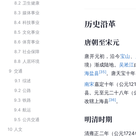
8.2
卫生健康
8.3
媒体事业
历史沿革
8.4
科技事业
8.5
文化事业
唐朝至宋元
8.6
体育事业
8.7
社会保障
唐开元初，沿今
宝山
、
8.8
人居环境
境）渐成陆地。
吴淞江
9
交通
[
35
]
海盐县
。唐天宝十年
9.1
综述
南宋
嘉定十年（公元12
9.2
公路
县。元至元二十八年（公
9.3
铁路
[
36
]
改辖上海县
。
9.4
航运
明清时期
9.5
公共交通
10
人文
清雍正二年（公元172