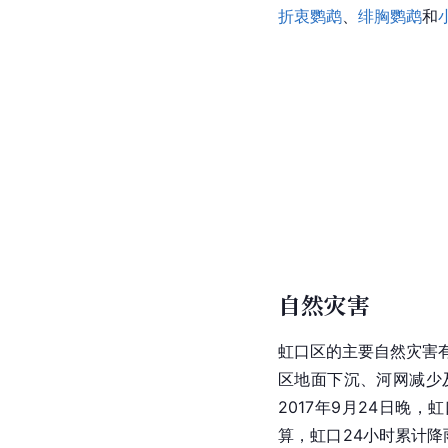
折衷鹦鹉
、
绯胸鹦鹉
和
自然灾害
虹口区的主要自然灾害
区地面下沉、河网减少
2017年9月24日晚，
虹
算，
虹口
24小时累计降