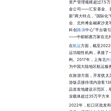
资产管理规模超过7.5
金公司——汇安基金、
新”两大特点，“国际化
会、北外滩金融家沙龙等
科创
路演
中心”平台吸引
——
中邮
邮惠万家在北
在
航运
方面，截至202
运功能性机构，承接了
构。2017年，上海北
外
为中国大陆地区
航运
服
在旅游方面，开发犹太
游饭店接待境内游客13
品首发地建设示范区，举
业载体超过35万平方米
2022年，虹口区批发和