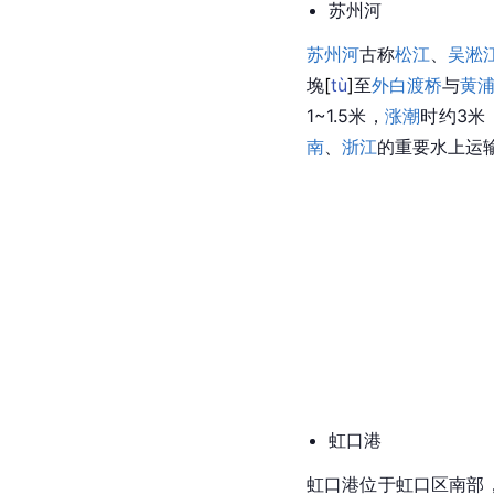
苏州河
苏州河
古称
松江
、
吴淞
堍
[
tù
]
至
外白渡桥
与
黄
1~1.5米，
涨潮
时约3米
南
、
浙江
的重要水上运
虹口港
虹口港位于虹口区南部