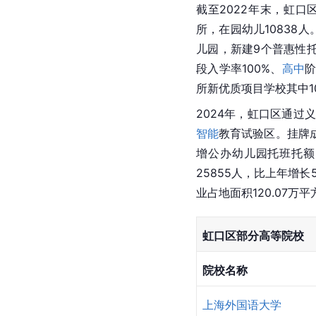
截至2022年末，虹口区
所，在园幼儿10838人
儿园，新建9个普惠性
段入学率100%、
高中
阶
所新优质项目学校其中1
2024年，虹口区通
智能
教育试验区。挂牌
增公办幼儿园托班托额3
25855人，比上年增长5
业占地面积120.07万平
虹口区部分高等院校
院校名称
上海外国语大学