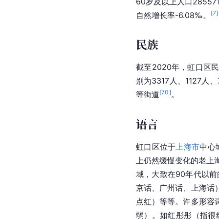
60岁及以上人口28557
[
7
]
自然增长率-6.08‰。
民族
截至2020年，
虹口
区
别为3317人、1127人、
[
70
]
等街道
。
语言
虹口
区位于
上海市
中心
上仍然缓慢变化的老上海
域，大致在90年代以
京话、广州话、上海话
点红）等等。许多形容
弱）。如红彤彤（指很