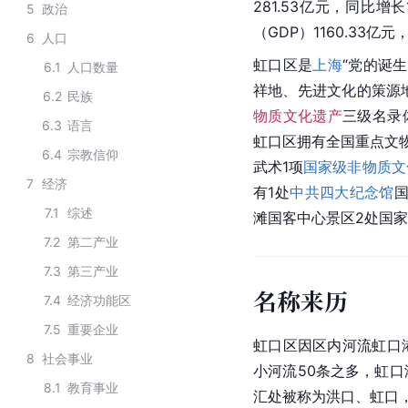
281.53亿元，同比增长1
5
政治
（GDP）1160.33亿元
6
人口
虹口区是
上海
“党的诞
6.1
人口数量
祥地、先进文化的策源地
6.2
民族
物质文化遗产
三级名录
6.3
语言
虹口区拥有全国重点文
6.4
宗教信仰
武术1项
国家级非物质文
7
经济
有1处
中共四大纪念馆
国
7.1
综述
滩国客中心景区2处国家
7.2
第二产业
7.3
第三产业
名称来历
7.4
经济功能区
7.5
重要企业
虹口区因区内河流虹口
8
社会事业
小河流50条之多，虹
8.1
教育事业
汇处被称为洪口、虹口