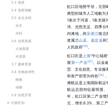
3.3
地质
虹口区地势平坦，北部
3.4
地形地貌
典型的城市人工地貌为
3.5
水文水利
1条次干河道，1条支级
水文
沛、光照充足、四季分
水利
内滩地，跨
吴淞江
南北
隶属
昆山县
、
嘉定县
和
3.6
自然资源
[
19
]
人民政府
。
土地资源
虹口区是
上海
“中心辐
水资源
[
21
]
展
第一产业
。以金
3.7
森林资源
贸、文化创意、专业服
3.8
生物多样性
[
24
]
和资产管理为特色
，
植物
滩航运是上海国际航运中
动物
航运总部特征最明显、
3.9
自然灾害
年，虹口区第二产业增加值
4
行政区划
元，增长8.3%，第三