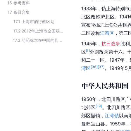
16
参考资料
1938年，伪上海特别
17
条目合集
北区改称沪北区。194
17.1
上海市的行政区划
宣布“收回”上海公共租
17.2
2012年上海市全国双拥模范城（县）名单
二区改称
江湾区
，第三
17.3
芍药标本在中国的县级分布
1945年，
抗日战争
胜利
[f]
区
分别改为第十六、
和二十一区。1947年
[
36
]
[
37
]
湾区
。1949年
中华人民共和国
1950年，北四川路区
[
19
]
北郊区
。北四川路区
郊区撤销，
江湾镇
以南
复归宝山县。1959年