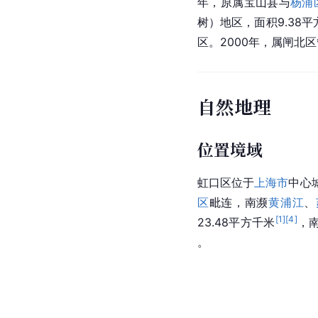
年，原属宝山县与
杨浦
树）地区，面积9.38
区。2000年，属闸北
自然地理
位置境域
虹口区位于
上海市
中心城
区
毗连，南濒
黄浦江
、
[
1
]
[
4
]
23.48平方千米
，南
。