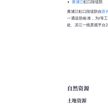
黄浦江
虹口段堤防
黄浦江虹口段堤防自
苏
一遇设防标准，为I等工
处、滨江一线景观平台2
自然资源
土地资源