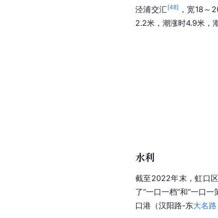
[
48
]
泾浦交汇
，宽18～
2.2米，潮涨时4.9米
水利
截至2022年末，
虹口
了“一口一档”和“一口一
口港（汉阳路-东
大名路