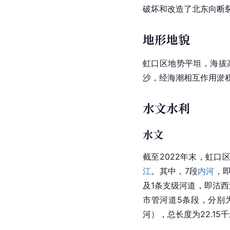
破坏和改造了北东向断
地形地貌
虹口区
地势平坦，海拔
沙，经海潮相互作用淤
水文水利
水文
截至2022年末，虹口
江
。其中，7段
内河
，
及1条支级河道，即沽西
市管河道5条段，分别
河），总长度为22.1