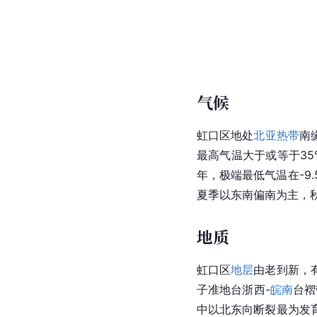
气候
虹口区
地处
北亚热带
南
最高气温大于或等于35°
年，极端最低气温在-9.
夏季以东南偏南为主，秋
地质
虹口区
地层
由老到新，
子准地台浙西-
皖南
台褶
中以北东向断裂最为发