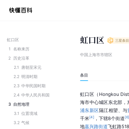
虹口区
虹口区
三星
条目
1
名称来历
中国上海市市辖区
2
历史沿革
2.1
唐朝至宋元
条目
2.2
明清时期
2.3
中华民国时期
虹口区（Hongkou Distr
2.4
中华人民共和国
海市中心城区东北部，
3
自然地理
浦东新区
隔江相望、与
3.1
位置境域
[
4
]
[
6
千米
，下辖8个街道
3.2
气候
地
嘉兴路街道
飞虹路51