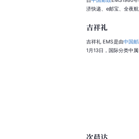
济快递、e邮宝、全夜
吉祥礼
吉祥礼 EMS是由
中国邮
1月13日，国际分类中
次晨达