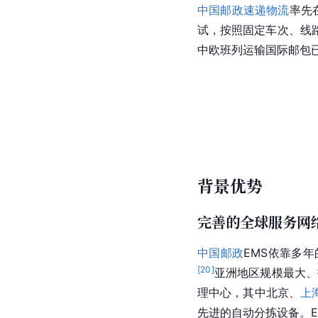
中国邮政速递物流
率先
试，按照固定车次、线
中欧班列运输国际
邮包
背景优势
完善的全球服务网
中国邮政
EMS依靠多
[
20
]
亚洲地区规模最大、
理中心，其中北京、
上
先进的自动分拣设备。