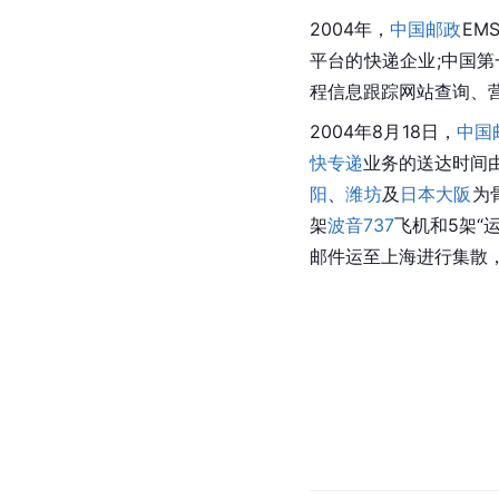
2004年，
中国邮政
EM
平台的快递企业;中国
程信息跟踪网站查询、
2004年8月18日，
中国
快专递
业务的送达时间由
阳
、
潍坊
及
日本大阪
为
架
波音737
飞机和5架“
邮件运至上海进行集散，