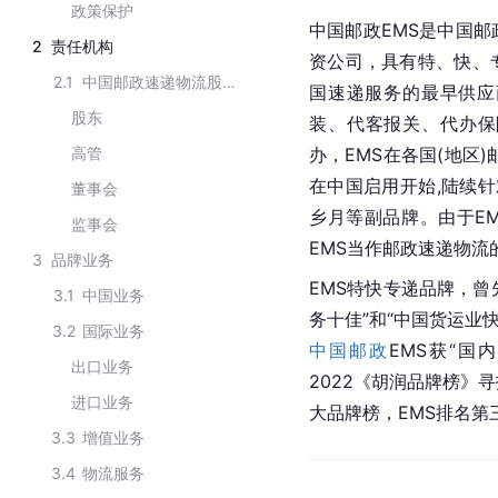
政策保护
中国邮政EMS是中国
2
责任机构
资公司，具有特、快、
2.1
中国邮政速递物流股份有限公司
国速递服务的最早供应
股东
装、代客报关、代办保
高管
办，EMS在各国(地区
在中国启用开始,陆续
董事会
乡月等副品牌。由于E
监事会
EMS当作邮政速递物流
3
品牌业务
EMS特快专递品牌，曾
3.1
中国业务
务十佳”和“中国货运业快
3.2
国际业务
中国邮政
EMS获“国
出口业务
2022《胡润品牌榜》寻
进口业务
大品牌榜，EMS排名第
3.3
增值业务
3.4
物流服务