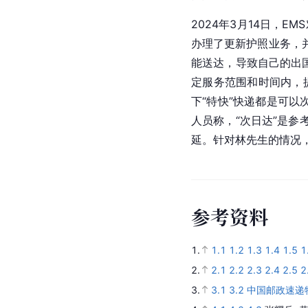
2024年3月14日，E
办理了更新护照业务，并
能送达，导致自己的出国
定服务范围和时间内，
下“特快”快递都是可
人员称，“次日达”是
延。针对林先生的情况
参
考
资
料
1.
1.1
1.2
1.3
1.4
1.5
1
2.
2.1
2.2
2.3
2.4
2.5
2
3.
3.1
3.2
中国邮政速递