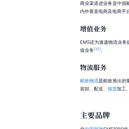
商业渠道进业务是中国
内外垂直电商及电商平
增值业务
EMS还为
速递
物流业务
[
32
]
值业务
。
物流服务
邮政物流
是邮政推出的
装卸、配送、
拣货
加工
主要品牌
自
中国邮政
EMS19