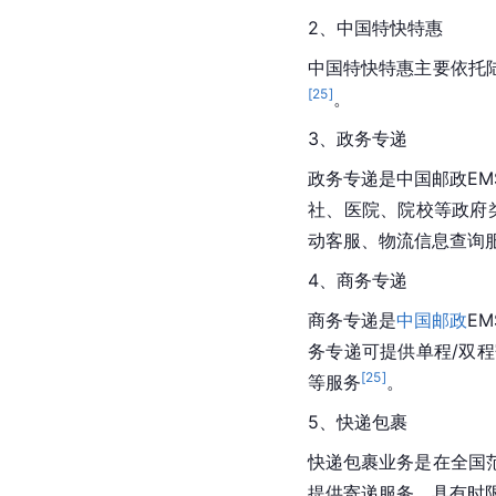
2、中国特快特惠
中国特快特惠主要依托
[
25
]
。
3、政务专递
政务专递是
中国邮政
E
社、医院、院校等政府
动客服、物流信息查询
4、商务专递
商务专递是
中国邮政
E
务专递可提供单程/双
[
25
]
等服务
。
5、快递包裹
快递包裹业务是在全国
提供寄递服务，具有时