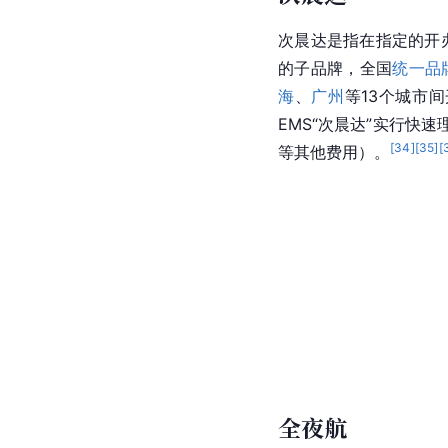
次晨达是指在指定的开办
的子品牌，全国
统一品
海
、
广州
等13个城市
EMS“次晨达”实行
[
34
]
[
35
]
[
等其他费用）。
全夜航