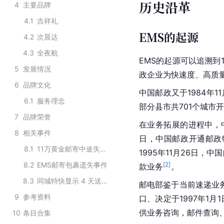
历史沿革
4
主要品牌
4.1
吉祥礼
EMS的起源
4.2
次晨达
4.3
全夜航
EMS的起源可以追溯到
5
发展情况
政企业为快速度、高质
6
品牌文化
中国邮政又于1984年
6.1
服务理念
部分县市共701个城市
7
品牌荣誉
在业务拓展的进程中，中
8
相关事件
日，中国邮政开通邮政
8.1
11万黄金邮寄中途失踪，EMS内部员工盗窃
1995年11月26日
8.2
EMS邮寄包裹遗失事件
[
2
]
款业务
。
8.3
同城特快显示 4 天送达事件
邮电部鉴于当前速递业
9
参考资料
口、决定于1997年1
供业务咨询，邮件查询
10
条目合集