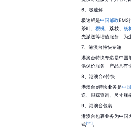
6、极速鲜
极速鲜是
中国邮政
EM
茶叶、
樱桃
、荔枝、
杨
先派送等增值服务，为
7、港澳台特快专递
港澳台特快专递是中国
供保价服务，产品具有
8、港澳台e特快
港澳台e特快业务是
中
送、跟踪查询、尺寸规
9、港澳台包裹
港澳台包裹业务为中国
[
25
]
式
。