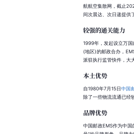
航航空集散网，截止20
间次晨达、次日递提供
较强的通关能力
1999年，发起设立万国
(地区)的邮政合办，E
派驻执行监管快件，大
本土优势
自1980年7月15日
中国
除了一些物流流通已经
品牌优势
中国邮政EMS作为中国
号”的品牌形象，品牌力