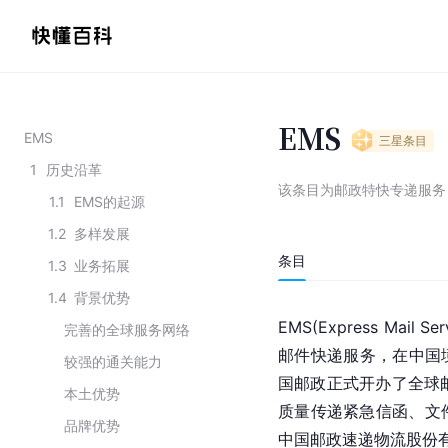
EMS
EMS
三星
条目
1
历史沿革
该条目为
邮政特快专递服务
1.1
EMS的起源
1.2
多样发展
条目
1.3
业务拓展
1.4
背景优势
EMS(Express Mail S
完善的全球服务网络
邮件快递服务，在中国
较强的通关能力
国邮政正式开办了全球
本土优势
质量传递紧急信函、文
品牌优势
中国邮政速递物流股份