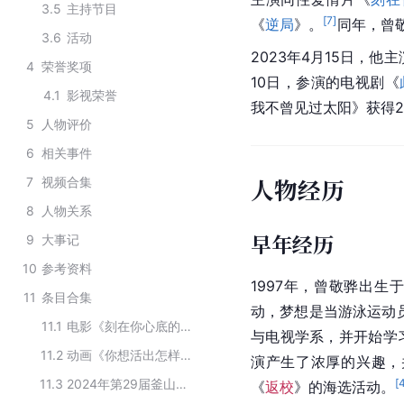
3.5
主持节目
[
7
]
《
逆局
》。
同年，曾
3.6
活动
2023年4月15日，他
4
荣誉奖项
10日，参演的电视剧《
4.1
影视荣誉
我不曾见过太阳》获得2
5
人物评价
6
相关事件
人物经历
7
视频合集
8
人物关系
早年经历
9
大事记
10
参考资料
1997年，曾敬骅出
11
条目合集
动，梦想是当游泳运动
11.1
电影《刻在你心底的名字》的主要演员
与电视学系，并开始学
11.2
动画《你想活出怎样的人生》的演职人员
演产生了浓厚的兴趣，
11.3
2024年第29届釜山国际电影节“亚洲内容大赏”入围名单
[
《
返校
》的海选活动。