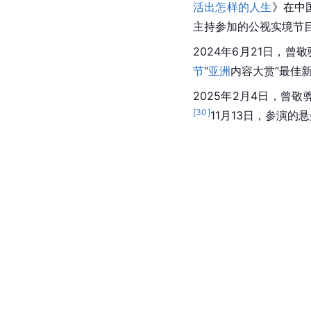
活出怎样的人生
》在中
主持参加的公视实境节
2024年6月21日，曾
节
“
亚洲
内容大赏”最佳
2025年2月4日，曾
[
30
]
11月13日，参演