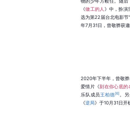
物的少年方毅任。随后，
《
做工的人
》中，扮演
选为第22届台北电影节
年7月31日，曾敬骅获
2020年下半年，曾敬
爱情片《
刻在你心底的
[
6
]
乐队成员
王柏德
。另
《
逆局
》于10月31日