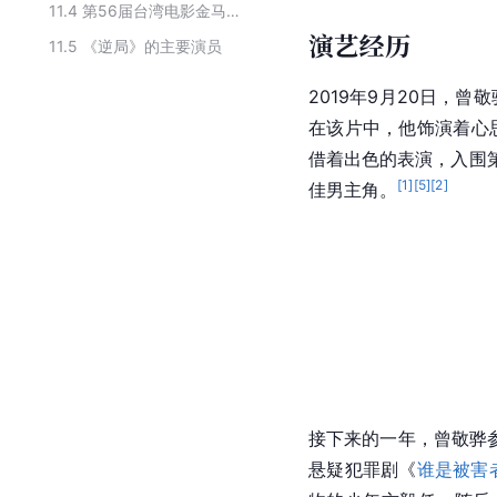
11.4
第56届台湾电影金马奖最佳新演员提名
演艺经历
11.5
《逆局》的主要演员
2019年9月20日，曾
在该片中，他饰演着心
借着出色的表演，入围第
[
1
]
[
5
]
[
2
]
佳男主角。
接下来的一年，曾敬骅参
悬疑犯罪剧《
谁是被害