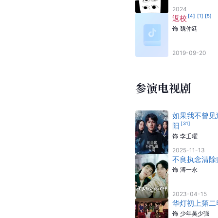
2024
[
4
]
[
1
]
[
5
]
返校
饰
魏仲廷
2019-09-20
参演电视剧
如果我不曾见
[
31
]
阳
饰
李壬曜
2025-11-13
不良执念清除
饰
溥一永
2023-04-15
华灯初上第二
饰
少年吴少强