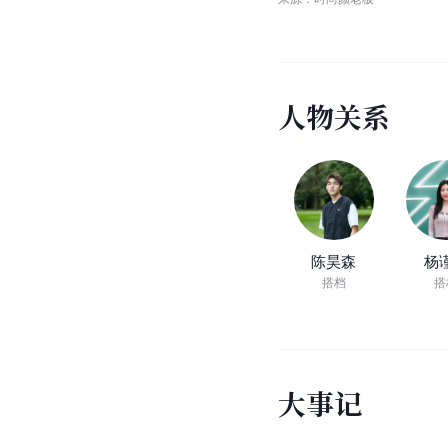
人
物
关
系
陈昊森
杨
搭档
搭
大
事
记