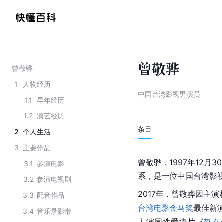
曾敬骅
曾敬骅
1
人物经历
中国台湾影视男演员
1.1
早年经历
1.2
演艺经历
条目
2
个人生活
3
主要作品
曾敬骅，1997年12月
3.1
参演电影
系，是一位中国台湾影
3.2
参演电视剧
2017年，曾敬骅因主
3.3
配音作品
台湾电影金马奖
最佳新
3.4
音乐录影带
主演同性爱情片《
刻在