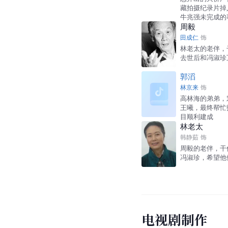
藏拍摄纪录片掉
牛兆强未完成的
周毅
田成仁
饰
林老太的老伴，
去世后和冯淑珍
郭滔
林京来
饰
高林海的弟弟，
王曦，最终帮忙
目顺利建成
林老太
韩静茹
饰
周毅的老伴，干
冯淑珍，希望他
电视剧制作