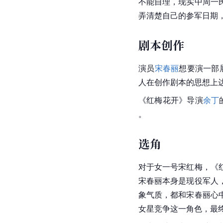
不能自理，现实中周一
弄清楚自己的参军日期
剧本创作
演员
宋春丽
想要演一部
人在创作剧本的思想上
《红梅花开》导演
余丁
。
选角
对于女一号宋红梅，《
宋春丽
本身是现役军人
象气质，都和宋春丽心
女星竞争这一角色，最