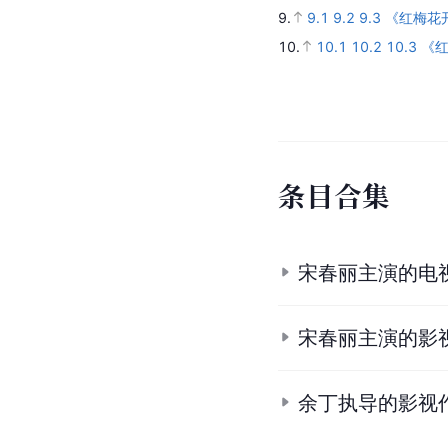
9.
9.1
9.2
9.3
《红梅花
10.
10.1
10.2
10.3
《
条
目
合
集
宋春丽主演的电
宋春丽主演的影
余丁执导的影视