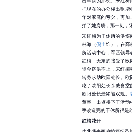
出车祸的那晚。宋红梅
把现在的办公楼出租增
年对家庭的亏欠，再加
拍了她肩膀，那一刻，
宋红梅为干休所的供煤
林海（
倪土
饰），在高
所活动中心，军区领导
红梅，无奈的接受了欧
资金链供不上，宋红梅
转身求助欧阳处长。欧
吃了
欧阳
处长亲戚食堂
欧阳处长最终被
双规
。
董事，出资接下了活动
手改造完的干休所很是
红梅花开
牛兆强去
西藏
拍摄纪录