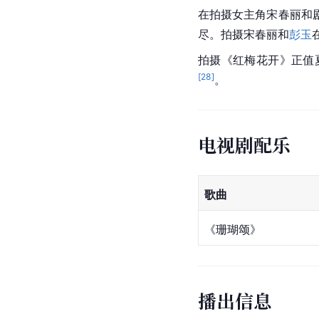
在拍摄女主角宋春丽和
尽。拍摄
宋春丽
和
彭玉
拍摄《红梅花开》正值
[
28
]
。
电视剧配乐
歌曲
《
珊瑚颂
》
播出信息