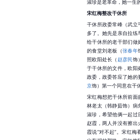
淑珍是老革命，她一生
宋红梅整改干休所
干休所政委常峰（武立
多了。她先是亲自拉练
给干休所的老干部们做
的食堂刘老板（
张春年
照欧阳处长（
赵彦民
饰
于干休所的文件，欧阳
政委，政委答应了她的
京
饰）第一个同意在干
宋红梅想把干休所前面
林老太（韩静茹饰）病
淑珍
，希望他俩一起过
赵霞，两人并没有擦出
霞说“对不起”。宋红梅