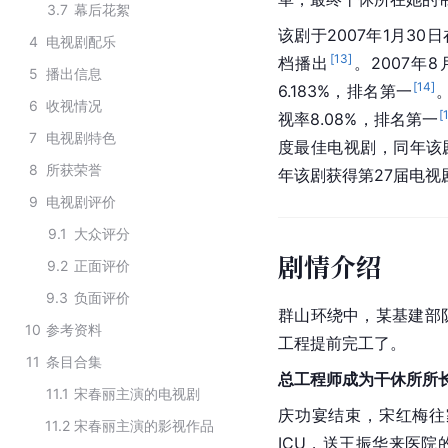
3.7
幕后花絮
该剧于2007年1月30日
4
电视剧配乐
[
13
]
档播出
。2007年8
5
播出信息
[
14
]
6.183%，排名第一
6
收视情况
[
视率8.08%，排名第一
7
电视剧特色
度最佳电视剧，同年该
8
所获荣誉
年该剧获得第27届电视
9
电视剧评价
9.1
大众评分
剧情介绍
9.2
正面评价
9.3
负面评价
群山环绕中，某基建部
10
参考资料
工程提前完工了。
11
条目合集
总工程师成为干休所所
11.1
宋春丽主演的电视剧
庆功宴结束，宋红梅往
11.2
宋春丽主演的影视作品
ICU，送王振华来医院