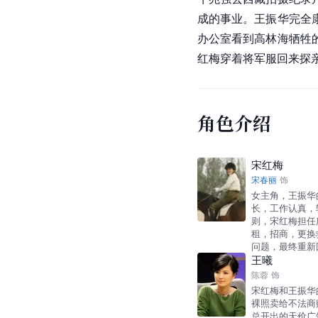
成的事业。
王振华
完全
办公室看到高林海牺牲
红梅穿着将军服回来探
角色介绍
宋红梅
宋春丽
饰
女主角，王振华
长，工作认真，
则，宋红梅担任
租，招商，更换
问题，最终重新
王曦
陈蓉
饰
宋红梅和王振华
裸照卖给不法商
总开出的天价广