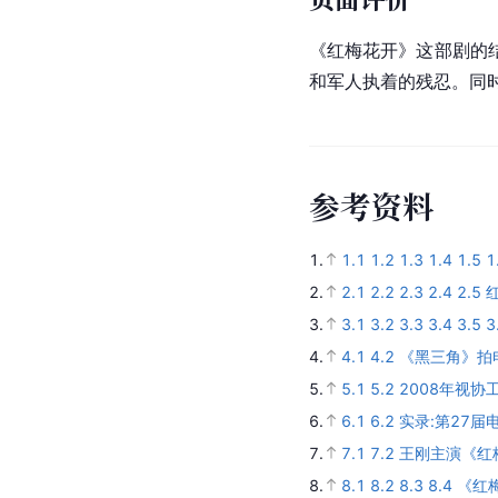
《红梅花开》这部剧的
和军人执着的残忍。同
参
考
资
料
1.
1.1
1.2
1.3
1.4
1.5
1
2.
2.1
2.2
2.3
2.4
2.5
3.
3.1
3.2
3.3
3.4
3.5
3
4.
4.1
4.2
《黑三角》拍
5.
5.1
5.2
2008年视协
6.
6.1
6.2
实录:第27届
7.
7.1
7.2
王刚主演《红
8.
8.1
8.2
8.3
8.4
《红梅