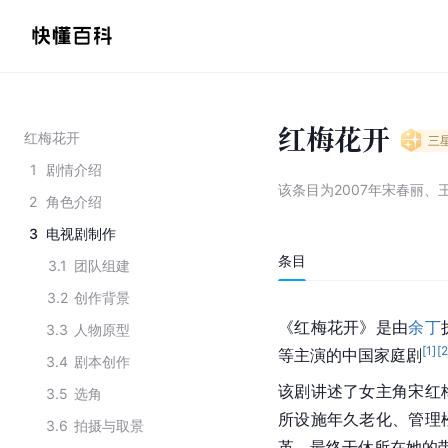
红梅花开
红梅花开
三
1
剧情介绍
该条目为
2007年宋春丽、
2
角色介绍
3
电视剧制作
条目
3.1
团队组建
3.2
创作背景
《红梅花开》是由
余丁
3.3
人物原型
[
1
]
[
等主演的中国家庭剧
3.4
剧本创作
该剧讲述了女主角宋红
3.5
选角
所设施年久老化、管理
3.6
拍摄与取景
革，最终干休所在她的