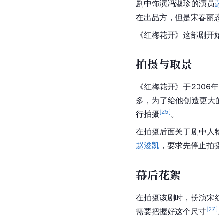
剧中饰演冯淑珍的演员
在出品方，但是
宋春丽
《红梅花开》这部剧开
拍摄与取景
《红梅花开》于2006年
多，为了给他创造更大
[
25
]
行拍摄
。
在拍摄后面关于剧中人
赵浚凯
，要求先停止拍
幕后花絮
在拍摄该剧时，扮演宋
[
27
]
需要把握好这个尺寸