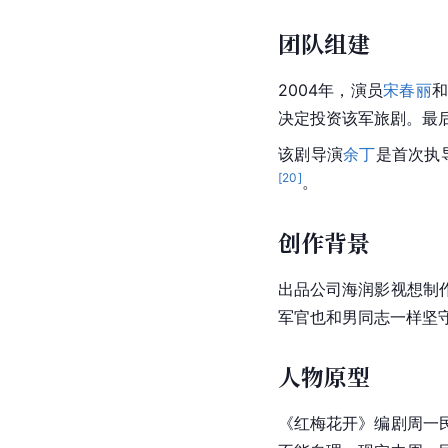
团队组建
2004年，演员
宋春丽
决定投资该军旅剧。最
该剧导演
余丁
是首次执
[
20
]
。
创作背景
出品公司海润影视想制
军官也和男同志一样坚
人物原型
《红梅花开》编剧周一