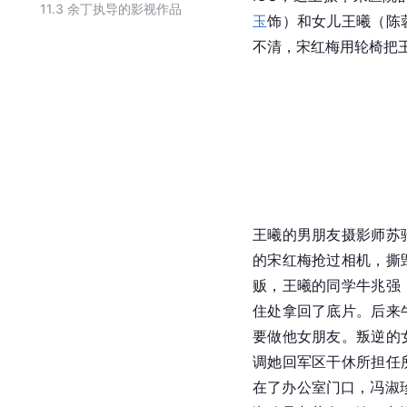
11.3
余丁执导的影视作品
玉
饰）和女儿
王曦
（
陈
不清，宋红梅用轮椅把
王曦
的男朋友摄影师苏
的宋红梅抢过相机，撕
贩，王曦的同学牛兆强
住处拿回了底片。后来
要做他女朋友。叛逆的
调她回军区干休所担任
在了办公室门口，冯淑