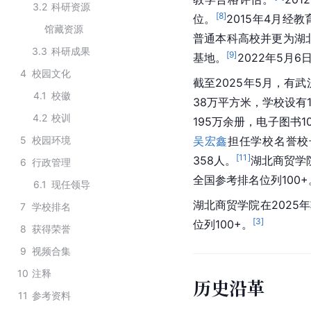
3.2
科研资源
[
8
]
位。
2015年4月
馆藏资源
普通本科高校并更为湖
3.3
科研成果
[
9
]
基地。
2022年5月
4
校园文化
截至2025年5月，有武
4.1
校徽
38万平方米，学校设有
4.2
校训
195万余册，电子图书1
5
校园环境
吴宏鑫
担任学校名誉校
[
11
]
358人。
湖北商贸学
6
行政管理
全国参考排名位列100+
6.1
现任领导
湖北商贸学院在2025
7
学校排名
[
3
]
位列100+。
8
获得荣誉
9
视频合集
10
注释
历史沿革
11
参考资料