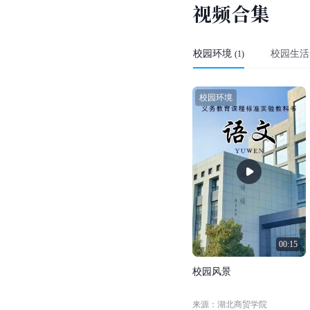
视
频
合
集
校园环境
校园生活
(
1
)
校园环境
00:15
校
园
风
景
来源：湖北商贸学院