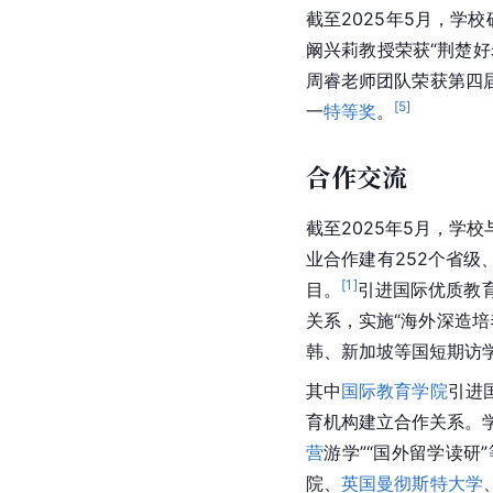
截至2025年5月，学校
阚兴莉教授荣获“荆楚好
周睿老师团队荣获第四
[
5
]
一
特等奖
。
合作交流
截至2025年5月，学
业合作建有252个省级
[
1
]
目。
引进国际优质教
关系，实施“海外深造培
韩、新加坡等国短期访
其中
国际教育学院
引进
育机构建立合作关系。
营
游学”“国外留学读研
院、
英国曼彻斯特大学