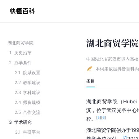
湖北商贸学院
湖北商贸学院
1
历史沿革
中国湖北省武汉市境内高校
2
办学条件
本词条依据抖音百科内
2.1
院系设置
条目
2.2
教学建设
2.3
学科建设
湖北商贸学院（Hubei 
2.4
师资规模
滨，位于武汉光谷中心
2.5
合作交流
[
5
]
[
6
]
校。
3
学术研究
湖北商贸学院创办于19
3.1
科研平台
[
7
]
教学合格评估。
20