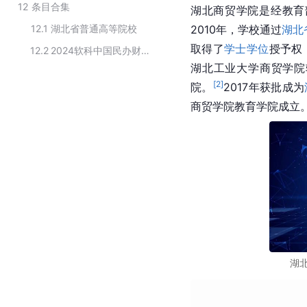
12
条目合集
湖北商贸学院是经教育
12.1
湖北省普通高等院校
2010年，学校通过
湖北
取得了
学士学位
授予权
12.2
2024软科中国民办财经类高校排名
湖北工业大学
商贸学院
[
2
]
院。
2017年获批成为
商贸学院教育学院成立
湖