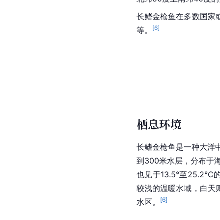
长鳍金枪鱼在多数国家
[
6
]
等。
栖息环境
长鳍金枪鱼是一种大洋
到300米水层，分布于海
也见于13.5°至25.2
较浅的温暖水域，白天
[
6
]
水区。