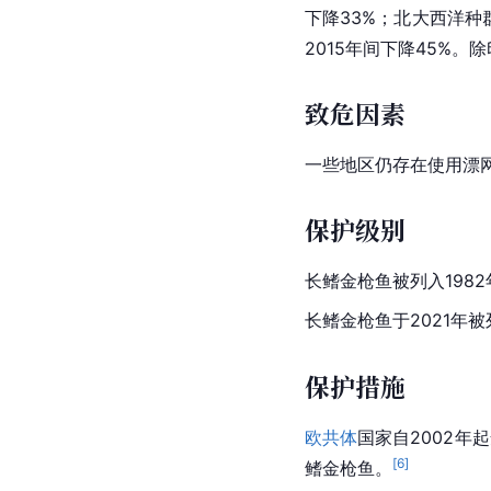
下降33%；
北大西洋
种
2015年间下降45%。
致危因素
一些地区仍存在使用漂
保护级别
长鳍金枪鱼被列入198
长鳍金枪鱼于2021年
保护措施
欧共体
国家自2002年
[
6
]
鳍金枪鱼。