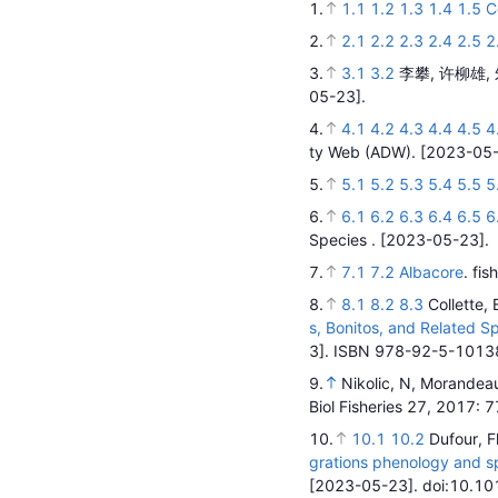
1.
1.1
1.2
1.3
1.4
1.5
C
2.
2.1
2.2
2.3
2.4
2.5
2
3.
3.1
3.2
李攀, 许柳雄,
05-23].
4.
4.1
4.2
4.3
4.4
4.5
4
ty Web (ADW).
[2023-05-
5.
5.1
5.2
5.3
5.4
5.5
5
6.
6.1
6.2
6.3
6.4
6.5
6
Species .
[2023-05-23].
7.
7.1
7.2
Albacore
.
fis
8.
8.1
8.2
8.3
Collette,
s, Bonitos, and Related S
3].
ISBN 978-92-5-1013
9.
Nikolic, N, Morandeau
Biol Fisheries 27,
2017
: 
10.
10.1
10.2
Dufour, F
grations phenology and spa
[2023-05-23].
doi:10.10