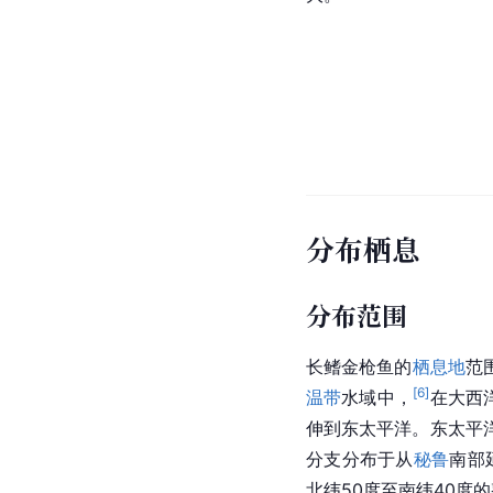
分布栖息
分布范围
长鳍金枪鱼的
栖息地
范
[
6
]
温带
水域中，
在大西
伸到东太平洋。东太平
分支分布于从
秘鲁
南部
北纬50度至南纬40度