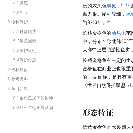
4.1
繁殖
[
4
]
[
5
]
长的灰黑色
胸鳍
，
4.2
生长
镰刀形。尾柄较细，
尾
[
4
]
5
物种保护
为9-13年。
5.1
种群现状
长鳍金枪鱼的
栖息地
范
5.2
致危因素
中，分布在除北纬10°至
大洋中上层洄游性鱼类，
5.3
保护级别
5.4
保护措施
长鳍金枪鱼有一定的生
金枪鱼在商业上也很重
6
物种价值
的主要目标，是具有重
7
参考资料
《世界自然保护联盟（I
8
条目合集
8.1
金枪鱼属下的物种
8.2
鲭科金枪鱼属动物
形态特征
长鳍金枪鱼的长度最大