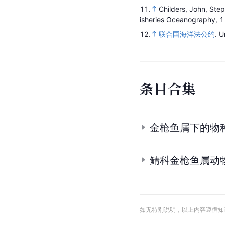
11.
Childers, John, Ste
isheries Oceanography,
1
12.
联合国海洋法公约
.
U
条
目
合
集
金枪鱼属下的物
鲭科金枪鱼属动
如无特别说明，以上内容遵循知识共享