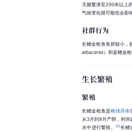
天频繁潜至200米以
气候变化很可能也会影响
社群行为
长鳍金枪鱼鱼群较小，
albacares
）和
蓝鳍
金枪
生长繁殖
繁殖
长鳍金枪鱼是
雌雄异体
从3月到9月产卵，时间
[
4
]
水中进行繁殖。
长鳍