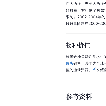
在
大西洋
，养护大西洋
只数量，实行两个月
禁
限制在2002-200
只数量限制在2000-2
物种价值
长鳍金枪鱼是许多水生
罐头
销售，其作为全球
[
3
]
值的渔业资源。
长鳍
参
考
资
料