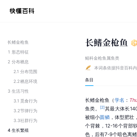
长鳍金枪鱼
长鳍金枪鱼
1
形态特征
鲭科金枪鱼属鱼类
2
分布栖息
本词条依据抖音百科内
2.1
分布范围
条目
2.2
栖息环境
3
生活习性
长鳍金枪鱼（
学名
：
Th
3.1
觅食行为
[
2
]
鱼类。
其最大体长14
3.2
节律行为
被细小
圆鳞
，体型肥壮
3.3
社群行为
个背棘，12-16个背部
4
生长繁殖
色，后有7-9个暗色离