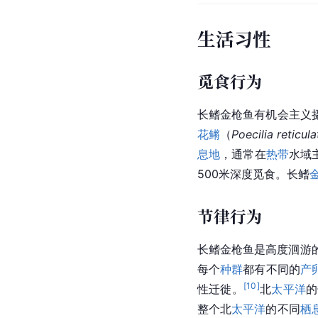
生活习性
觅食行为
长鳍金枪鱼有机会主义
花鳉
（
Poecilia
 reticula
息地
，通常在
热带
水域
500米深度觅食。长鳍
节律行为
长鳍金枪鱼是高度洄游
每个
种群
都有不同的
产
[
10
]
性迁徙。
北
太平洋
的
整个北
太平洋
的不同
栖