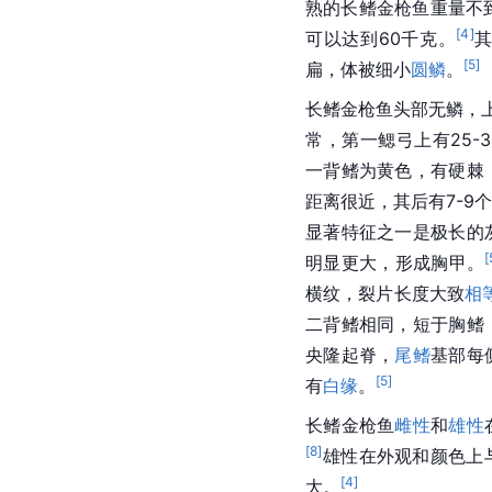
熟的长鳍金枪鱼重量不到
[
4
]
可以达到60千克。
[
5
]
扁，体被细小
圆鳞
。
长鳍金枪鱼头部无鳞，
常，第一鳃弓上有25-
一背鳍为黄色，有硬棘
距离很近，其后有7-9
显著特征之一是极长的
[
明显更大，形成胸甲。
横纹，裂片长度大致
相
二背鳍相同，短于胸鳍
央隆起脊，
尾鳍
基部每
[
5
]
有
白缘
。
长鳍金枪鱼
雌性
和
雄性
[
8
]
雄性在外观和颜色上
[
4
]
大。