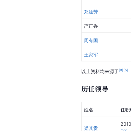
郑延芳
严正香
周有国
王家军
[
8
]
[b]
以上资料均来源于
历任领导
姓名
任职
20
梁其贵
[
23
]