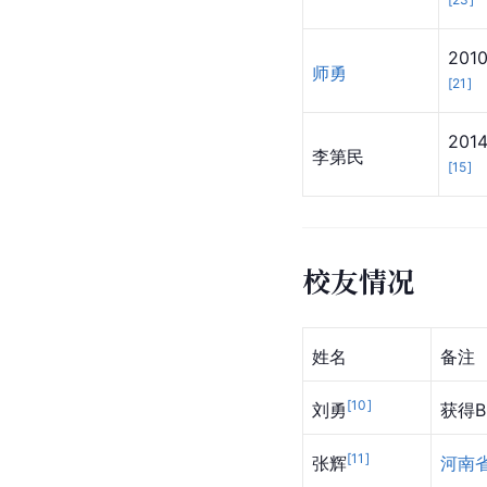
20
师勇
[
21
]
20
李第民
[
15
]
校友情况
姓名
备注
[
10
]
刘勇
获得B
[
11
]
张辉
河南