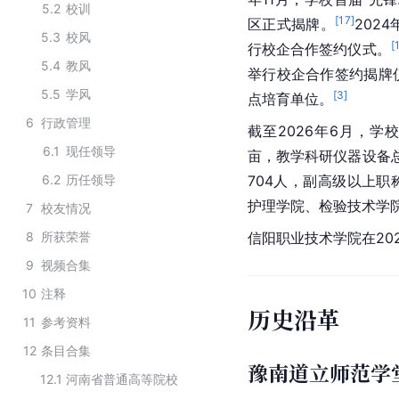
5.2
校训
[
17
]
区正式揭牌。
202
5.3
校风
[
行校企合作签约仪式。
5.4
教风
举行校企合作签约揭牌
5.5
学风
[
3
]
点培育单位。
6
行政管理
截至2026年6月，学
6.1
现任领导
亩，教学科研仪器设备总值
6.2
历任领导
704人，副高级以上职
护理学院、检验技术学院
7
校友情况
8
所获荣誉
信阳职业技术学院在20
9
视频合集
10
注释
历史沿革
11
参考资料
12
条目合集
豫南道立师范学
12.1
河南省普通高等院校