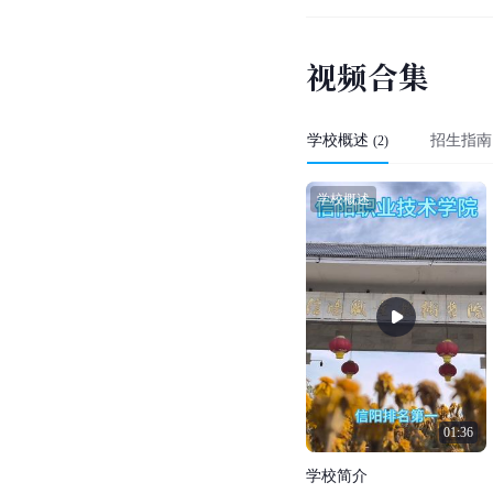
视
频
合
集
学校概述
招生指南
(
2
)
学校概述
01:36
学
校
简
介