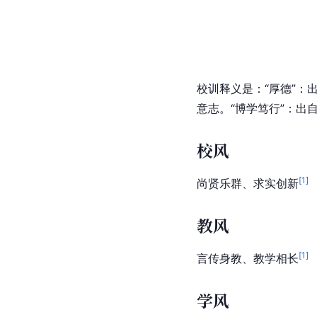
校训释义是：“厚德”：
意志。“博学笃行”：出
校风
[
1
]
尚贤乐群、求实创新
教风
[
1
]
言传身教、教学相长
学风