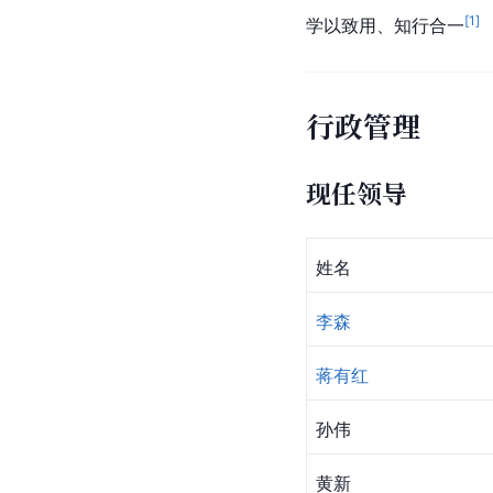
[
1
]
学以致用、知行合一
行政管理
现任领导
姓名
李森
蒋有红
孙伟
黄新