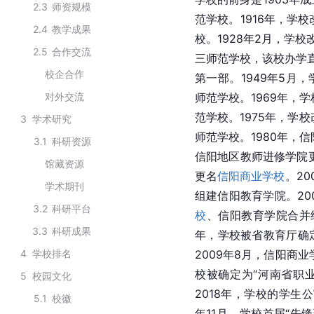
2.3
师资规模
范学校。1916年，学
2.4
教学成果
校。1928年2月，学
2.5
合作交流
三师范学校，该校办学直到
校企合作
第一部。1949年5月
对外交流
师范学校。1969年，
范学校。1975年，学
3
学术研究
师范学校。1980年，
3.1
科研资源
信阳地区教师进修学院
馆藏资源
更名
信阳商业学校
。20
学术期刊
组建信阳教育学院。20
3.2
科研平台
校
、信阳教育学院合并
3.3
科研成果
年，学校被省教育厅确
4
学校排名
2009年8月，信阳商
校被确定为“河南省职
5
校园文化
2018年，学校的学生
5.1
校徽
年11月，学校首届“先