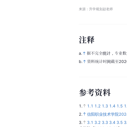
来源：升学规划赵老师
注
释
a.
据不完全统计，专业数
b.
资料统计时间截至2026
参
考
资
料
1.
1.1
1.2
1.3
1.4
1.5
1
2.
信阳职业技术学院20
3.
3.1
3.2
3.3
3.4
3.5
3