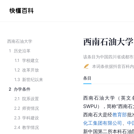
西南石油大学
西南石油大学
1
历史沿革
该条目为
中国四川省成都市
1.1
学校建立
本词条依据抖音百科内
1.2
改革开放
条目
1.3
新世纪以来
2
办学条件
西南石油大学（英文名称：So
2.1
院系设置
SWPU），简称“西南石
2.2
师资情况
西南石大是经
教育部
批
2.3
学科建设
化工集团有限公司
、
中
2.4
教学情况
新中国第二所本科石油