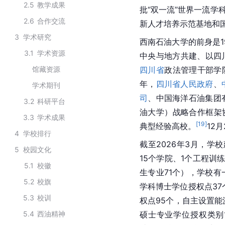
2.5
教学成果
批“双一流”世界一流学
2.6
合作交流
新人才培养示范基地和国
3
学术研究
‌西南石油大学的前身是
3.1
学术资源
中央与地方共建、以四川
馆藏资源
四川省
政法管理干部学院
年，
四川省人民政府
、
学术期刊
司
、中国海洋石油集团
3.2
科研平台
油大学）战略合作框架
3.3
学术成果
[
19
]
典型经验高校。
12
4
学校排行
截至2026年3月，学
5
校园文化
15个学院、1个工程训
5.1
校徽
生专业71个），学校有
5.2
校旗
学科博士学位授权点37
5.3
校训
权点95个，自主设置能
5.4
西油精神
硕士专业学位授权类别