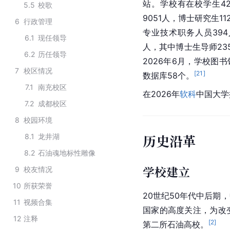
站。学校有在校学生42
5.5
校歌
9051人，博士研究生1
6
行政管理
专业技术职务人员394
6.1
现任领导
人，其中博士生导师23
6.2
历任领导
2026年6月，学校图
7
校区情况
[
21
]
数据库58个。
7.1
南充校区
在2026年
软科
中国大学
7.2
成都校区
8
校园环境
历史沿革
8.1
龙井湖
8.2
石油魂地标性雕像
学校建立
9
校友情况
10
所获荣誉
20世纪50年代中后期
11
视频合集
国家的高度关注，为改
12
注释
[
2
]
第二所石油高校。