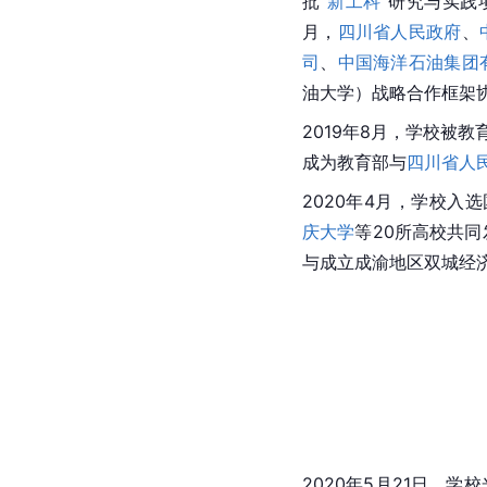
批“
新工科
”研究与实践
月，
四川省人民政府
、
司
、
中国海洋石油集团
油大学）战略合作框架
2019年8月，学校被
成为教育部与
四川省人
2020年4月，学校入
庆大学
等20所高校共同
与成立成渝地区双城经
2020年5月21日，