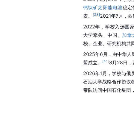
钙钛矿太阳能电池
稳定
[
38
]
表。
2021年7月，
2022年，学校入选国
大学牵头，中国、
加拿
校、企业、研究机构共同
2025年6月，由中华
[
41
]
盟成立。
8月28日
2026年1月，学校与
石油大学战略合作协议
带队访问中国石化集团