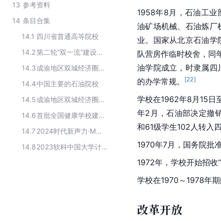
13
参考资料
1958年8月，石油工
14
条目合集
油矿场机械、石油炼厂
14.1
四川省普通高等院校
业。国家从北京石油学
14.2
第二轮“双一流”建设高校名单
队营房作临时校舍，同
油学院成立，时隶属四
14.3
成渝地区双城经济圈高校艺术联盟
[
22
]
的办学常规。
14.4
中国主要的石油院校
学校在1962年8月15日
14.5
成渝地区双城经济圈高校联盟
年2月，石油部决定撤
14.6
首批全国健康学校建设单位名单（四川省）
和61级学生102人转
14.7
2024时代新声力·M计划配音大赛总决赛举办方
1970年7月，国务院
14.8
2023软科中国大学计算机科学与技术专业排名
1972年，学校开始招收
学校在1970～1978
改革开放