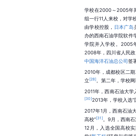
学校在2000～200
组一行11人来校，对学
由学校控股，
日本广岛
办的西南石油学院软件学
学院并入学校。200
2008年，四川省人民
中国海洋石油总公司
签
2010年，成都校区二期
[
28
]
立
。第二年，学校网
2011年，西南石油大
[
30
]
2013年，学校入选
2017年1月，西南石
[
31
]
高校”
。9月，西南石
12月，入选全国高校