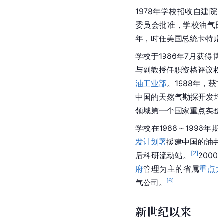
1978年学校招收自建
委员会批准，学校油气
年，时任美国总统卡特
学校于1986年7月获
与副教授任职资格评议
油工业部
。1988年
中国的天然气勘探开发培
领域第一个国家重点实
学校在1988～1998
发计划署
援建中国的油
[
2
]
后科研流动站。
20
府
管理为主的省属
重点
[
6
]
气公司。
新世纪以来