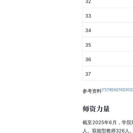
32
33
34
35
36
37
[
7
]
[
18
]
[b]
[
19
]
[
20
]
[
参考资料
师资力量
截至2025年6月，学
人。双能型教师326人