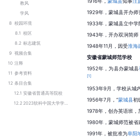
1916年，
蒙城县
知事
汪
教风
1929年，蒙城县开办
学风
8
校园环境
1933年，蒙城县立中
8.1
校区
1943年，开办双涧简师
8.2
标志建筑
1948年11月，因受
淮海
9
视频合集
安徽省蒙城师范学校
10
注释
1952年，为县办蒙城县
11
参考资料
[
1
]
12
条目合集
1953年9月，学校从
12.1
安徽省普通高等院校
1956年7月，“
蒙城县
初
12.2
2023软科中国大学学前教育专业排名
1978年，创办英语班
1980年，蒙城师范被
1991年，被批准为
阜阳