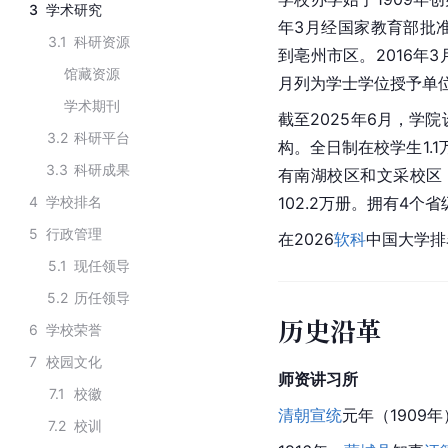
3
学术研究
年3月经国家教育部批准
3.1
科研资源
到亳州市区。2016年
馆藏资源
月列为学士学位授予单
学术期刊
截至2025年6月，学
3.2
科研平台
构。全日制在校学生1.
3.3
科研成果
有南湖校区和文采校区，
4
学校排名
102.2万册。拥有4
5
行政管理
在2026
软科
中国大学排
5.1
现任领导
5.2
历任领导
历史沿革
6
学校荣誉
7
校园文化
师资讲习所
7.1
校徽
清朝
宣统
元年（1909
7.2
校训