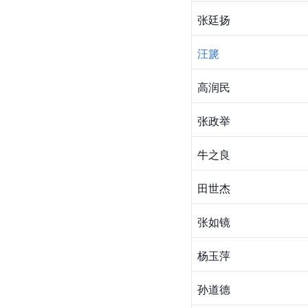
张廷扬
汪篪
高润民
张政举
牛之良
田世杰
张如镜
杨玉萍
孙道德