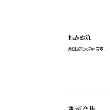
标志建筑
[
此图属该大学体育场。
视
频
合
集