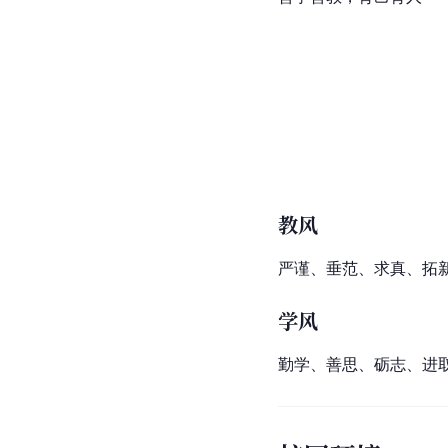
教风
严谨、垂范、求真、拓
学风
勤学、善思、砺志、进