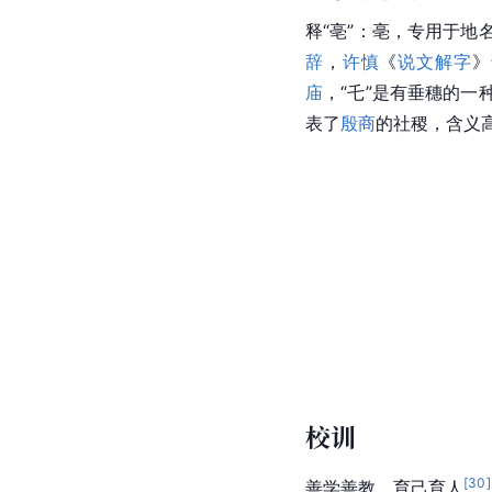
释“亳”：亳，专用于地
辞
，
许慎
《
说文解字
》
庙
，“乇”是有垂穗的一
表了
殷商
的社稷，含义
校训
[
30
]
善学善教，育己育人