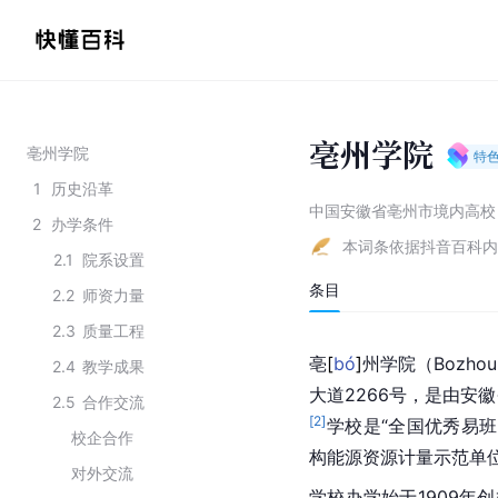
亳州学院
亳州学院
特
1
历史沿革
中国安徽省亳州市境内高校
2
办学条件
本词条依据抖音百科内
2.1
院系设置
条目
2.2
师资力量
2.3
质量工程
亳
[
bó
]
州学院（Bozhou
2.4
教学成果
大道2266号，是由安
2.5
合作交流
[
2
]
学校是“全国优秀易班
校企合作
构能源资源计量示范单位
对外交流
学校办学始于1909年