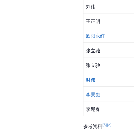
刘伟
王正明
欧阳永红
张立驰
张立驰
时伟
李景彪
李迎春
[
5
]
[c]
参考资料