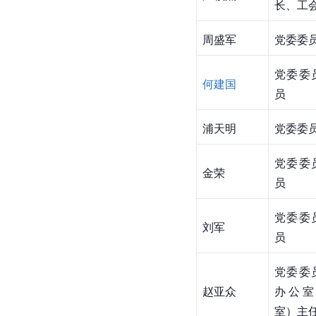
长、工
周盛军
党委委
党委委
何建国
员
浦天明
党委委
党委委
金荣
员
党委委
刘军
员
党委委
赵亚众
办公室
室）主