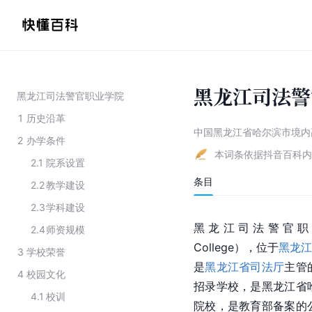
黑龙江司法警
黑龙江司法警官职业学院
1
历史沿革
中国黑龙江省哈尔滨市境内
2
办学条件
本词条依据抖音百科内
2.1
院系设置
条目
2.2
教学建设
2.3
学科建设
黑龙江司法警官职业学院（Hei
2.4
师资规模
College），位于
黑龙
3
学校荣誉
是
黑龙江省司法厅
主管
4
校园文化
招录学校，是黑龙江省
4.1
校训
院校，是教育部备案的