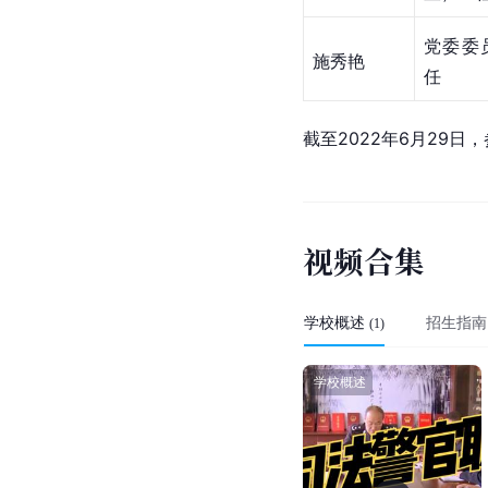
党委委
施秀艳
任
截至2022年6月29日
视
频
合
集
学校概述
招生指南
(
1
)
学校概述