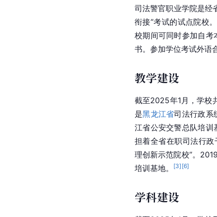
司法警官职业学院是经
衔接”考试的试点院校
校期间可同时参加自考
书。参加学位考试外语
教学建设
截至2025年1月，学
是
黑龙江省
司法行政系
江省公安交警总队培训
担着全省在职司法行政干
理创新示范院校”。20
[
3
]
[
6
]
培训基地。
学科建设