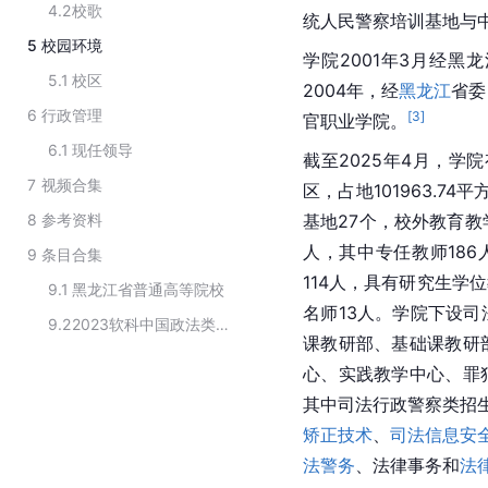
4.2
校歌
统人民警察培训基地与中
5
校园环境
学院2001年3月经
5.1
校区
2004年，经
黑龙江
省委
6
行政管理
[
3
]
官职业学院。
6.1
现任领导
截至2025年4月，学
7
视频合集
区，占地101963.7
8
参考资料
基地27个，校外教育教
人，其中专任教师186
9
条目合集
114人，具有研究生学
9.1
黑龙江省普通高等院校
名师13人。学院下设
9.2
2023软科中国政法类高职院校排名
课教研部、基础课教研
心、实践教学中心、罪
其中司法行政警察类招
矫正技术
、
司法信息安
法警务
、法律事务和
法