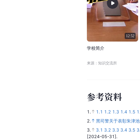
12:52
学
校
简
介
来源：知识交流所
参
考
资
料
1.
1.1
1.2
1.3
1.4
1.5
1
2.
黑司警关于表彰朱津池
3.
3.1
3.2
3.3
3.4
3.5
3
[2024-05-31].