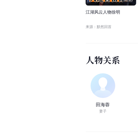
02:03
江
湖
风
云
人
物
徐
明
来源：默然回首
人
物
关
系
田海蓉
妻子