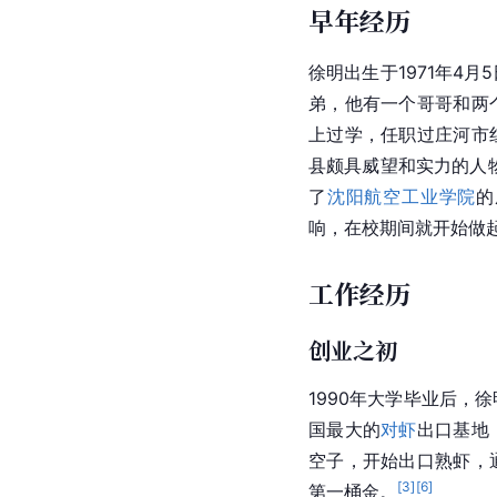
早年经历
徐明出生于1971年4月
弟，他有一个哥哥和两
上过学，任职过庄河市
县颇具威望和实力的人物
了
沈阳航空工业学院
的
响，在校期间就开始做
工作经历
创业之初
1990年大学毕业后，
国最大的
对虾
出口基地
空子，开始出口熟虾，
[
3
]
[
6
]
第一桶金。