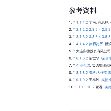
参
考
资
料
1.
1.1
1.2
宁南, 商思林,
2.
2.1
2.2
2.3
2.4
2.5
2
3.
3.1
3.2
3.3
3.4
3.5
3
4.
4.1
4.2
徐明简历
.
新
5.
大连实德投资有限公司
6.
6.1
6.2
阚世华.
徐明 
7.
企业介绍
.
实德集团官
8.
8.1
8.2
资料:大连实
9.
9.1
9.2
王祥胜.
实德徐
10.
10.1
10.2
董赛.
实