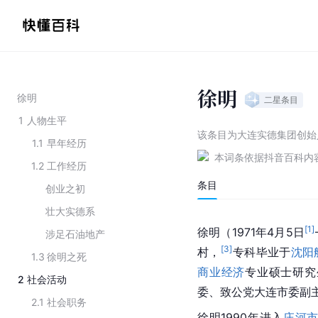
徐明
徐明
二星
条目
1
人物生平
该条目为
大连实德集团创始
1.1
早年经历
本词条依据抖音百科内
1.2
工作经历
条目
创业之初
壮大实德系
[
1
]
徐明（1971年4月5日
涉足石油地产
[
3
]
村，
专科毕业于
沈阳
1.3
徐明之死
商业经济
专业硕士研究
2
社会活动
委、致公党大连市委副
2.1
社会职务
徐明1990年进入
庄河