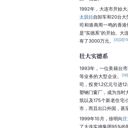
1992年，
大连
市
开始大
太脱拉
自卸车
和20台大
司和港商周一鸣的
香港
是“
实德系
”的开始。大
[
3
]
[
2
]
[
15
有了3000万元。
壮大实德系
1993年，一位美籍
台湾
[
16
]
等业务的大型企业。
司，投资1.2亿元引进
塑钢门窗厂，成为当时
筑以及175个新老住
市，而且出口外国，甚
1999年10月，徐明向
庄
了大连实德集团95%