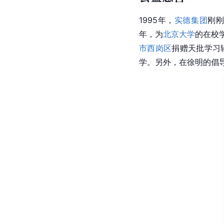
1995年，
实德集团
刚刚
年，为
北京大学
的在校
市
西岗区
捐赠天批学习
学。另外，在徐明的倡导