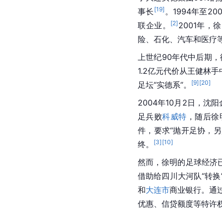
[
19
]
事长
。1994年至2
[
2
]
联企业。
2001年，
险、石化、汽车和医疗
上世纪90年代中后期
1.2亿元代价从王健林
[
9
]
[
20
]
足坛“
实德系
”。
2004年10月2日，沈
足
兵败
科威特
，随后徐
件，要求“抛开
足协
，另
[
3
]
[
10
]
终。
然而，徐明的
足球经济
借助给四川大河队“转换
和
大连市
商业银行
。通
优惠、信贷额度等特许