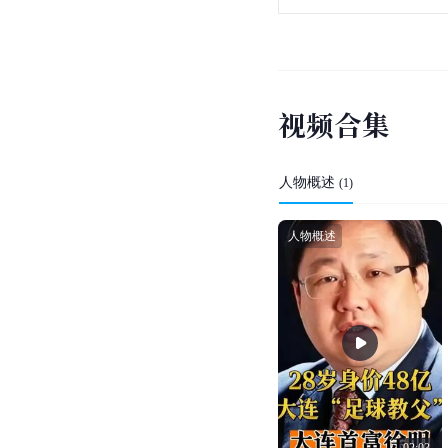
视
频
合
集
人物概述
(
1
)
人物概述