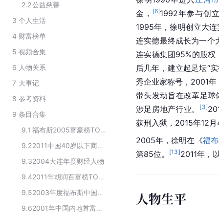
2.2
公益慈善
[
6
]
金，
1992年参与创
3
个人生活
1995年，徐明创立大
4
财富榜单
连实德最终成长为一个
5
视频合集
连
实德集团95%的股权
6
人物关系
后几年，建立起足坛“实
秀企业家称号，2001
7
大事记
带头发动旨在改革足球体
8
参考资料
[
3
]
涉足房地产行业。
2
9
条目合集
获刑入狱，2015年12
9.1
福布斯2005富豪榜TOP10
2005年，徐明在《
福布
9.2
2011中国40岁以下商界精英榜
[
13
]
第85位。
2011年
9.3
2004大连年度财经人物
9.4
2011年胡润百富榜TOP100
9.5
2003年度福布斯中国富豪榜前50名单
人物生平
9.6
2001年中国内地首富排行榜