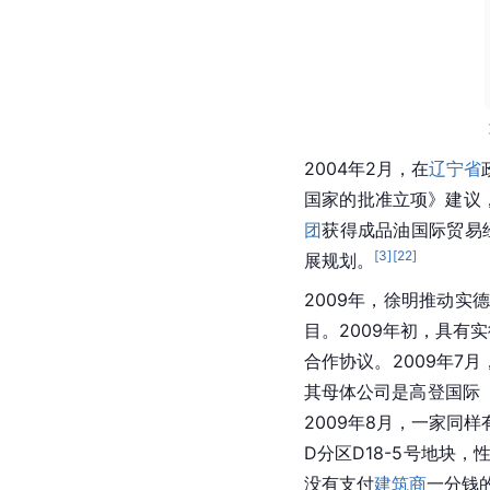
2004年2月，在
辽宁省
国家的批准立项》建议
团
获得成品油
国际贸易
[
3
]
[
22
]
展规划。
2009年，徐明推动
目。2009年初，具有
实
合作协议。2009年7
其母体公司是
高登国际
2009年8月，一家同
D分区D18-5号地块，性
没有支付
建筑商
一分钱