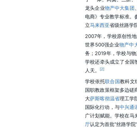
龙头企业
物产中大集团
电商》专业教学标准。
立
马来西亚
省级丝路学院
2007年，学校原创性
世界500强企业
物产中
务；2019年，学校
学校还牵头成立了全国智
[
2
]
人天。
学校依托
联合国
教科文
国职教政策框架多边磋
大
萨斯喀彻温省
理工学
国际化行动，与
中兴通
广计划赋能。学校在马
厅
认定为首批“丝路学院