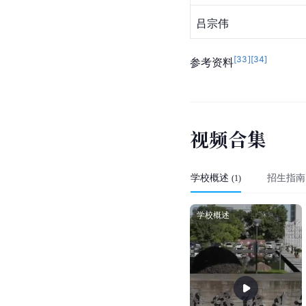
吕宗伟
[
33
]
[
34
]
参考资料
视
频
合
集
学校概述
招生指南
(
1
)
学校概述