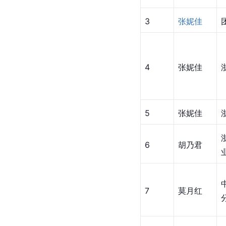
3
张妮佳
4
张妮佳
5
张妮佳
6
胡乃君
7
莫月红