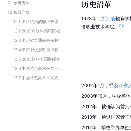
历史沿革
11
参考资料
12
条目合集
1978年，
浙江省
物资学
12.1
浙江杭州的职业技术学校
[
13
]
济职业技术学院。
12.2
2023年软科高职院校排名（总榜）浙江榜
12.3
浙江省普通高等院校
12.4
浙江省优质暨重点校建设计划
12.5
2023软科中国财经类高职院校排名
12.6
中国特色高水平专业群建设单位（B档）
12.7
中国特色高水平高职学校和专业建设计划首批建设单位
2002年1月，经
浙江省
2003年10月，学校整
2012年，被确认为首批
2013年，通过国家骨
2017年，学校举办单位