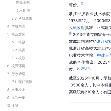
馆藏图书
[
7
]
评价。
学术期刊
浙江经济职业技术学院
3.3
科研成果
1978年12月；200
4
学校荣誉
人民政府
批准，正式建立
[
8
]
5
校园文化
2013年通过国家骨
准成建制划转给
浙江省
5.1
校徽
批浙江省高校党建工作示
5.2
校训
职业技术学院、
中建三
5.3
校歌
战略合作协议。2023
6
校园环境
[
2
]
[
10
]
[
11
]
位。
7
行政管理
截至2025年10月，学
7.1
现任领导
10500余人，其中本科
8
杰出校友
高级职称210余人；有
9
视频合集
10
注释