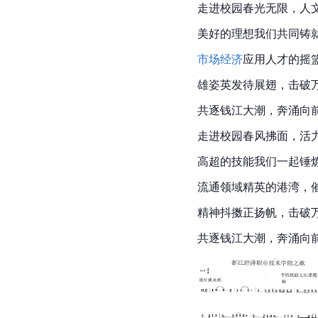
走进校园春光无限，人
美好的理想我们共同铸
市场经济
应用人才的摇
雄姿英发待展翅，击破
共逐
钱江
大潮，
奔涌
向
走进校园春风拂面，活
高超的技能我们一起锤
流通领域精英的港湾，
精神抖擞正
扬帆
，击破
共逐钱江大潮，奔涌向