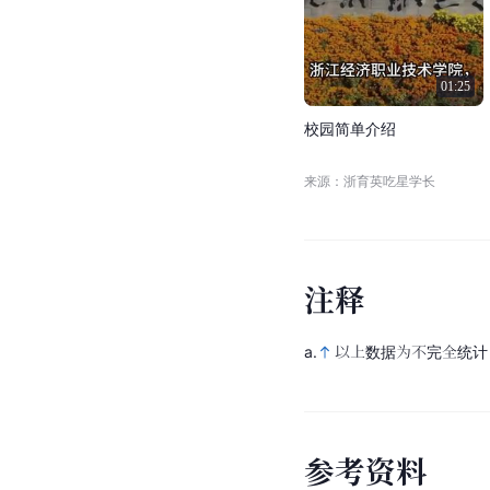
01:25
校
园
简
单
介
绍
来源：浙育英吃星学长
注
释
a.
以上数据为不完全统计
参
考
资
料