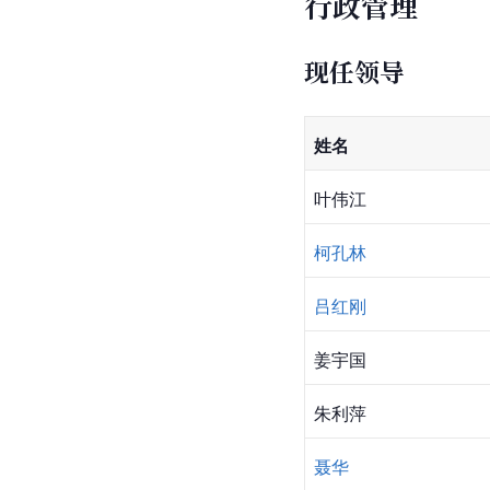
行政管理
现任领导
姓名
叶伟江
柯孔林
吕红刚
姜宇国
朱利萍
聂华