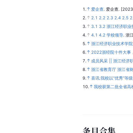
1.
爱企查
.
爱企查.
[2023
2.
2.1
2.2
2.3
2.4
2.5
2
3.
3.1
3.2
浙江经济职业
4.
4.1
4.2
学校领导
.
浙
5.
浙江经济职业技术学院
6.
2022浙经院十件大事
7.
成员风采 || 浙江经
8.
浙江省教育厅 浙江省
9.
喜讯:我校以“优秀”
10.
我校获第二批全省高
条
目
合
集