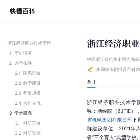
浙江经济职业
浙江经济职业技术学院
1
历史沿革
中国浙江省杭州市境内高等
2
办学条件
本词条依据抖音百科内
2.1
院系设置
条目
2.2
教学建设
2.3
师资规模
浙江经济职业技术学院（Zheji
2.4
合作交流
称：浙经院（ZJTIE
3
学术研究
省机电集团有限公司
下
3.1
科研平台
群建设单位，2021年
3.2
科研资源
省“三全育人”典型学校