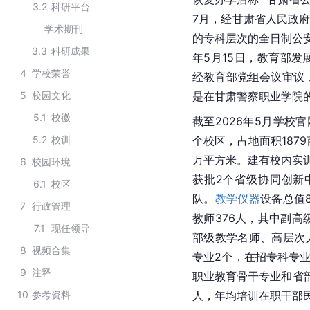
3.2
科研平台
7月，经甘肃省人民政府
学术期刊
的专科层次的全日制公
3.3
科研成果
年5月15日，教育部
4
学校荣誉
经教育部党组会议审议
5
校园文化
是在甘肃警察职业学院
5.1
校徽
截至2026年5月学校
5.2
校训
个校区，占地面积1879
万平方米。建有校内实训
6
校园环境
获批2个省级协同创新
6.1
校区
队。
教学仪器
设备总值
7
行政管理
教师376人，其中副高
7.1
现任领导
部级教学名师、高层次
8
视频合集
专业2个，在招专科专业
9
注释
职业教育骨干专业和省部
10
参考资料
人，年均培训在职干部民