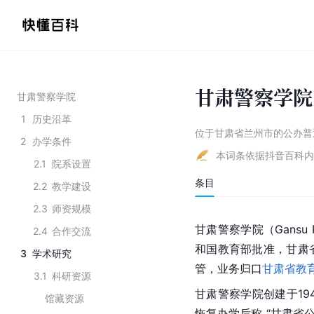
甘肃警察学院
甘肃警察学院
1
历史沿革
位于甘肃省兰州市的公办普
2
办学条件
本词条依据抖音百科内
2.1
院系设置
条目
2.2
教学建设
2.3
师资规模
甘肃警察学院（Gansu Po
2.4
合作交流
和国教育部批准，甘肃
3
学术研究
管，业务归口
甘肃省教
3.1
科研资源
甘肃警察学院创建于19
馆藏资源
恢复办学后称 “
甘肃省
公