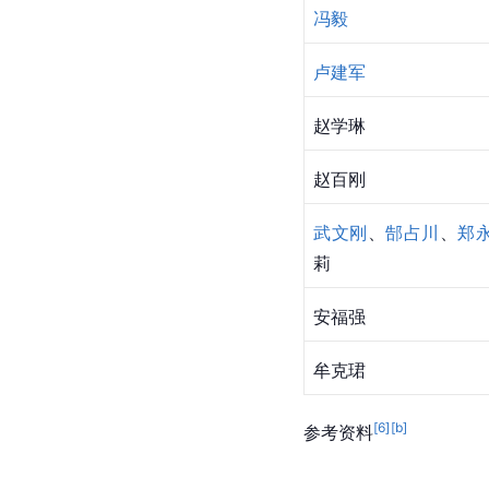
冯毅
卢建军
赵学琳
赵百刚
武文刚
、
郜占川
、
郑
莉
安福强
牟克珺
[
6
]
[b]
参考资料