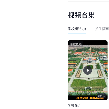
视
频
合
集
学校概述
招生指南
(
1
)
学校概述
03:03
学
校
简
介