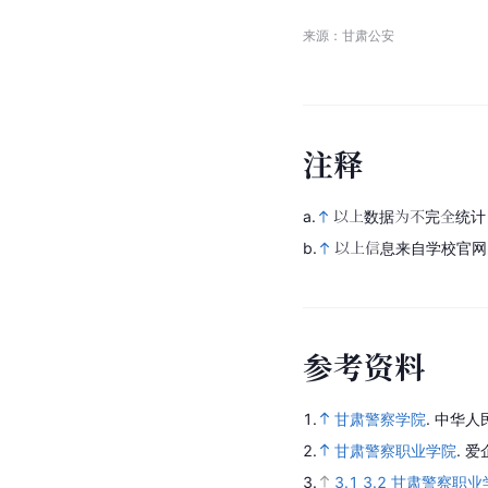
来源：甘肃公安
注
释
a.
以上数据为不完全统计
b.
以上信息来自学校官网
参
考
资
料
1.
甘肃警察学院
.
中华人
2.
甘肃警察职业学院
.
爱
3.
3.1
3.2
甘肃警察职业