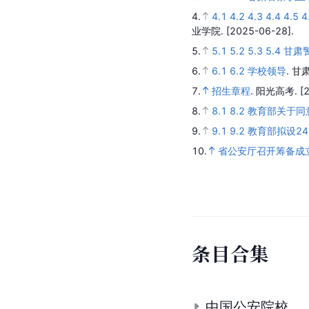
4.
4.1
4.2
4.3
4.4
4.5
4
业学院.
[2025-06-28].
5.
5.1
5.2
5.3
5.4
甘肃
6.
6.1
6.2
学校领导
.
甘
7.
招生章程
.
阳光高考.
[
8.
8.1
8.2
教育部关于同
9.
9.1
9.2
教育部拟设2
10.
省公安厅召开筹备成
条
目
合
集
中国公安院校