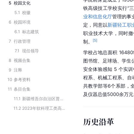
5
校园文化
铁高级技工学校实行“
5.1
校徽
业和信息化厅
管理的事
6
校园环境
定，同意以
新疆轻工职
6.1
标志建筑
职业技术大学，同时撤
[
5
]
7
行政管理
制。
7.1
现任领导
学校占地总面积 1648
8
视频合集
图书馆、足球场、学生
安全体验感知 5 个实
9
注释
程系、机械工程系、自
10
参考资料
共教学部等6个系部，全
11
条目合集
及仪器总值5000余万元
11.1
新疆维吾尔自治区普通高等院校
11.2
2023年软科理工类高职院校排名（新疆）
历史沿革