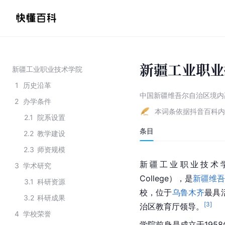
新疆工业职业
新疆工业职业技术学院
1
历史沿革
中国新疆维吾尔自治区境内
2
办学条件
本词条依据抖音百科内
2.1
院系设置
条目
2.2
教学建设
2.3
师资规模
新疆工业职业技术学院（Xinji
3
学术研究
College），是
新疆维吾
3.1
科研资源
校，位于
乌鲁木齐
最具
3.2
科研成果
[
3
]
治区教育厅领导。
4
学校荣誉
学院前身是成立于195