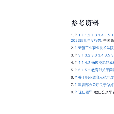
参
考
资
料
1.
1.1
1.2
1.3
1.4
1.5
1
2023质量年度报告
.
中国高
2.
新疆工业职业技术学院
3.
3.1
3.2
3.3
3.4
3.5
3
4.
4.1
4.2
畅谈交流促成
5.
5.1
5.2
教育部关于同
6.
关于职业教育示范性虚
7.
教育部办公厅关于做好
8.
现任领导
.
微信公众平