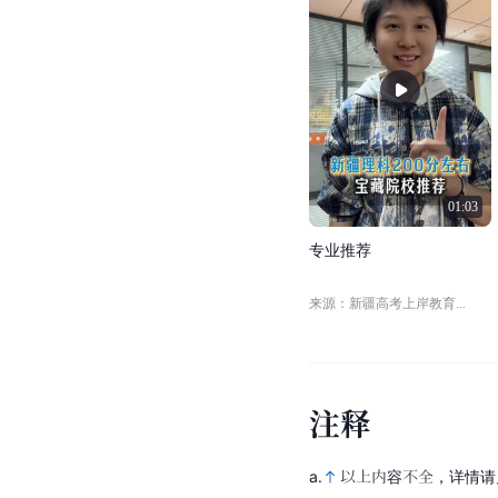
01:03
专
业
推
荐
来源：新疆高考上岸教育...
注
释
a.
以上内容不全，详情请