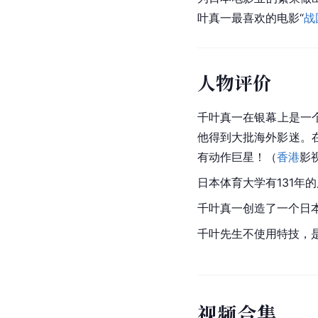
叶真一最喜欢的电影“
战
人物评价
千叶真一在银幕上是一
他得到大批海外影迷。在
有动作巨星！（
香港
影
日本体育大学有131年
千叶真一创造了一个日
千叶先生不使用特技，
视
频
合
集