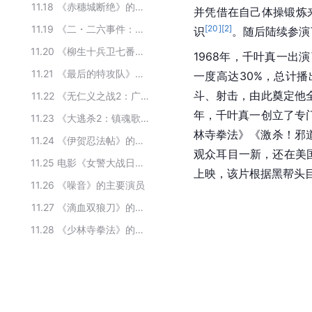
11.18
《赤穗城断绝》的主要演员
并凭借在自己体操锻炼
11.19
《二・二六事件：脱逃》的主要演员
[
20
]
[
2
]
识
。随后陆续参演
11.20
《柳生十兵卫七番胜负》的主要演员
1968年，千叶真一
11.21
《最后的特攻队》的主要演员
一度高达30%，总计
斗、射击，由此奠定他
11.22
《无仁义之战2：广岛死斗篇》的主要演员
年，千叶真一创立了专
11.23
《大逃杀2：镇魂歌》的主要演员
林寺拳法》《激杀！邪
11.24
《伊贺忍法帖》的主要演员
观众耳目一新，还在美
11.25
电影《女警大战日本佬》的主要演员
上映，该片根据黑帮头
11.26
《噪音》的主要演员
11.27
《滴血双狼刀》的主要演员
11.28
《少林寺拳法》的主要演员