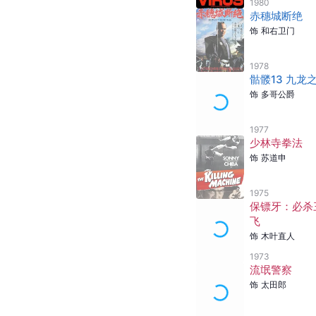
1980
赤穗城断绝
饰
和右卫门
1978
骷髅13 九龙
饰
多哥公爵
1977
少林寺拳法
饰
苏道申
1975
保镖牙：必杀
飞
饰
木叶直人
1973
流氓警察
饰
太田郎