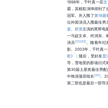
1998年，千叶真一应
文
霸，其精彩演绎得到了业
冠军。并入围了
第18
位外国演员入围最佳男
姿
、
舒淇
主演的黑帮电
一与赵文卓、何润东、
[
31
]
[
32
]
演员
。随着年纪
影。2003年，千叶真
歌
》；随后，受好友
昆
导，雪地里的那场日式
第30届土星奖最佳男配
[
33
]
中饰演蒲田组长
。2
第二部也是最后一部导