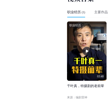
职业经历
主要作品
(
1
)
职业经历
03:40
千
叶
真
，
特
摄
剧
的
老
前
辈
来源：编剧雷神