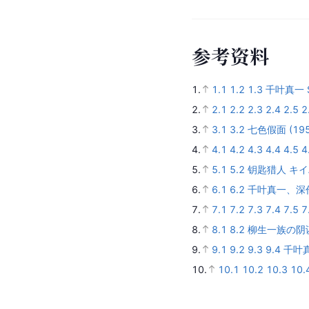
参
考
资
料
1.
1.1
1.2
1.3
千叶真一 So
2.
2.1
2.2
2.3
2.4
2.5
2
3.
3.1
3.2
七色假面 (195
4.
4.1
4.2
4.3
4.4
4.5
4
5.
5.1
5.2
钥匙猎人 キイハ
6.
6.1
6.2
千叶真一、深
7.
7.1
7.2
7.3
7.4
7.5
7
8.
8.1
8.2
柳生一族の阴谋 
9.
9.1
9.2
9.3
9.4
千叶
10.
10.1
10.2
10.3
10.