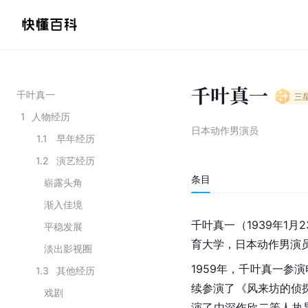
千叶真一
千叶真一
三
1
人物经历
日本动作男演员
1.1
早年经历
1.2
演艺经历
条目
崭露头角
渐入佳境
千叶真一（1939年1月2
平稳发展
育大学，日本动作男演
淡出影视圈
1959年，千叶真一参
1.3
其他经历
续参演了《风来坊的侦
戏剧
演了由深作欣二等人执