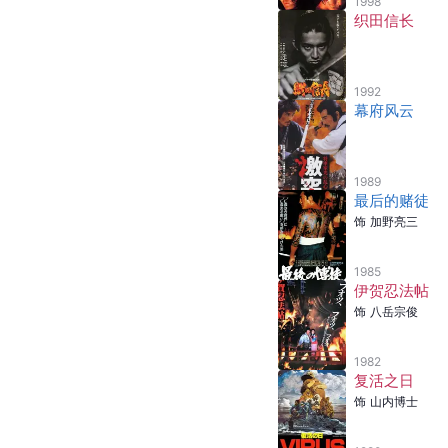
1998
织田信长
1992
幕府风云
1989
最后的赌徒
饰
加野亮三
1985
伊贺忍法帖
饰
八岳宗俊
1982
复活之日
饰
山内博士