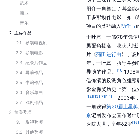
武术
阳介一角奠定了其全能
商业
了多部动作电影，如《
音乐
项目的技巧融入
动作片
2
主要作品
千叶真一于1978年凭
2.1
参演电视剧
男配角提名，收获大批
2.2
参演电影
片《
蒲田进行曲
》，该
2.3
纪录片作品
年，千叶真一执导并参
[
10
]
导演的作品。
199
2.4
导演作品
借饰演的反派角色雄霸
2.5
书籍作品
影金像奖历史上第一位
2.6
音乐单曲
[
12
]
[
13
]
[
7
]
[
14
]
。2003年
2.7
戏剧作品
一角获得
第30届土星奖
3
荣誉奖项
京
记者发布会宣布退出演
3.1
影视奖项
[
16
]
医院去世，享年82岁
3.2
其他奖项