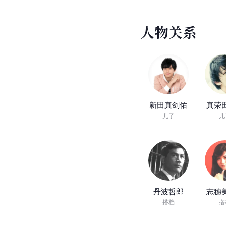
人
物
关
系
新田真剑佑
真荣
儿子
儿
丹波哲郎
志穗
搭档
搭