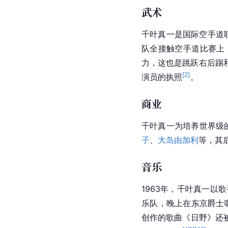
武术
千叶真一是国际空手道联
队全接触空手道比赛上
力，这也是跳跃右后踢
[
2
]
演员的执照
。
商业
千叶真一为培养世界级的动作
子
、
大岛由加利
等，其
音乐
1963年，千叶真一以歌
乐队，晚上在东京爵士
创作的歌曲《日野》还