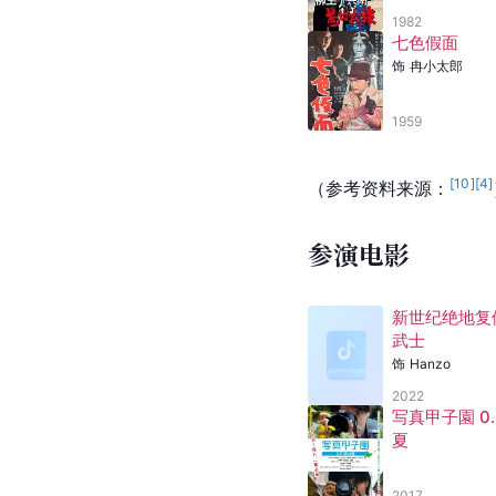
1982
七色假面
饰
冉小太郎
1959
[
10
]
[
4
]
（参考资料来源：
参演电影
新世纪绝地复
武士
饰
Hanzo
2022
写真甲子園 0
夏
2017