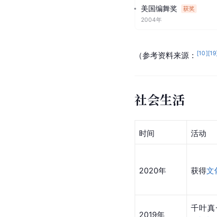
美国编舞奖
获奖
2004年
[
10
]
[
19
（参考资料来源：
社会生活
时间
活动
2020年
获得
文
千叶真
2019年