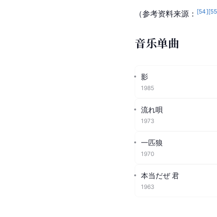
[
54
]
[
5
（参考资料来源：
音乐单曲
影
1985
流れ唄
1973
一匹狼
1970
本当だぜ 君
1963