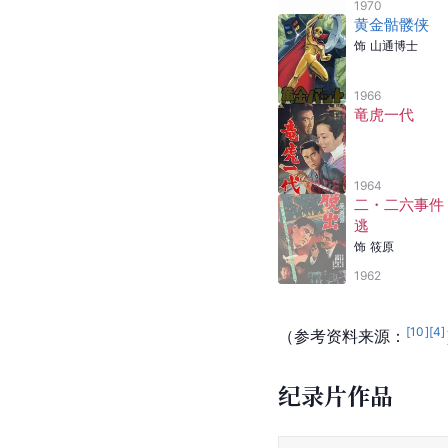
1970
黄金骷髅侠
饰
山通博士
1966
竜虎一代
1964
二・二六事件
逃
饰
筱原
1962
[
10
]
[
4
]
（参考资料来源：
纪录片作品