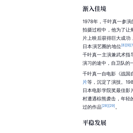
渐入佳境
1978年，千叶真一参
拍摄过程中，他为了让
片上映后获得巨大成功
[
8
]
[
9
]
[
日本演艺圈的地位
千叶真一主演兼武术指
演习的途中，自卫队的一
千叶真一自电影《战国
片
等，沉淀了演技。19
日本电影学院奖最佳影
村遭遇棕熊袭击，年轻
[
28
]
[
29
]
过的作品
。
平稳发展