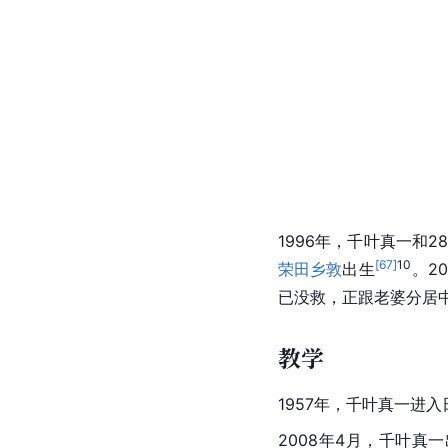
1996年，千叶真一和
[
67
]
10
荣田乡敦
出生
。2
已没救，正跟老婆分居
教学
1957年，千叶真一进
2008年4月，千叶真