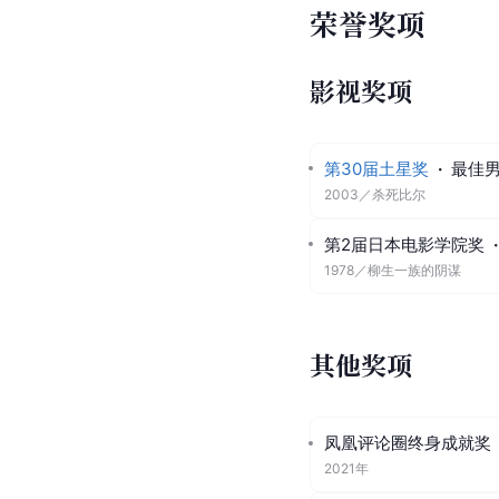
荣誉奖项
影视奖项
第30届土星奖
·
最佳
2003
／
杀死比尔
第2届日本电影学院奖
·
1978
／
柳生一族的阴谋
其他奖项
凤凰评论圈终身成就奖
2021年