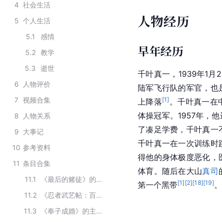
4
社会生活
人物经历
5
个人生活
5.1
感情
早年经历
5.2
教学
5.3
逝世
千叶真一，1939年1月
6
人物评价
陆军飞行队的军官，也
7
视频合集
[
1
]
上降落
。千叶真一在
体操冠军。1957年，
8
人物关系
了凑足学费，千叶真一
9
大事记
千叶真一在一次训练时
10
参考资料
得他的身体极度恶化，
11
条目合集
体育。随后在大山
真司
11.1
《最后的赌徒》的主要演员
[
1
]
[
2
]
[
18
]
[
19
]
第一个黑带
。
11.2
《忍者武艺帖：百地三太夫》的主要演员
11.3
《奉子成婚》的主要演员