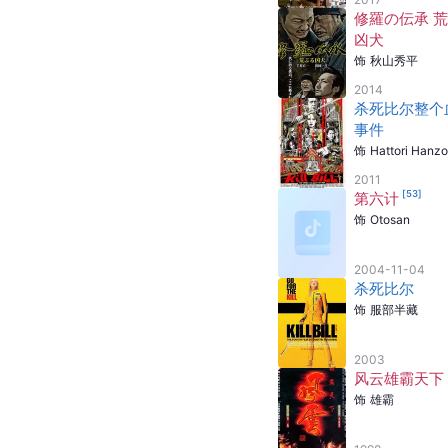
修羅の伝承 
凶犬
饰
秋山秀平
2014
杀死比尔整个
事件
饰
Hattori Hanzo
2011
[
53
]
第六计
饰
Otosan
2004-11-04
杀死比尔
饰
服部半藏
2003
风云雄霸天下
饰
雄霸