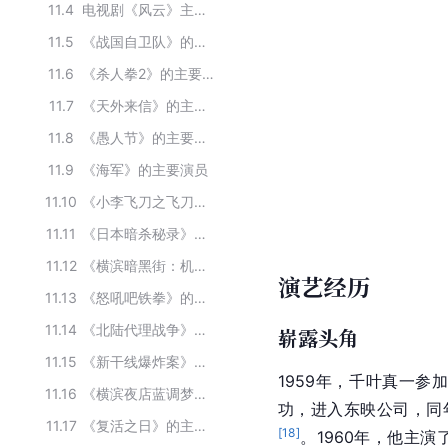
11.4
电视剧《风云》主要演员
11.5
《战国自卫队》的主要演员
11.6
《杀人拳2》的主要演员
11.7
《天外来信》的主要演员
11.8
《愚人节》的主要演员
11.9
《海军》的主要演员
11.10
《小李飞刀之飞刀外传》的主要演员
11.11
《日本暗杀秘录》的主要演员
11.12
《横滨暗黑街：机枪之龙》的主要演员
演艺经历
11.13
《怒吼吧铁拳》的主要演员
11.14
《北陆代理战争》的主要演员
崭露头角
11.15
《新干线爆炸案》的主要演员
1959年，千叶真一参
11.16
《横滨夜店蓝调梦》的主要演员
功，进入东映公司，同
11.17
《复活之日》的主要演员
[
18
]
。1960年，他主