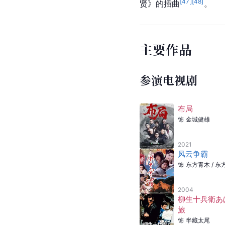
[
47
]
[
48
]
贤》的插曲
。
主要作品
参演电视剧
布局
饰
金城健雄
2021
风云争霸
饰
东方青木 / 东
2004
柳生十兵衛あ
旅
饰
半藏太尾