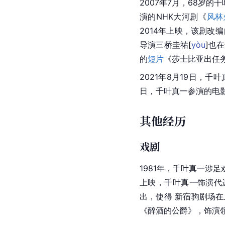
2007年7月，68岁的
演的
NHK
大河剧《
风林
2014年上映，该剧
导演三桥圭
祐
[
yòu
]
也在
的
短片
《莎士比亚出任
2021年8月19日，千
日，千叶真一参演的电
其他经历
戏剧
1981年，千叶真一涉足
上映，千叶真一饰演代
出，使得 新宿驹剧场
《醉酒的公爵》，饰演